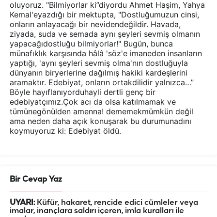
oluyoruz. "Bilmiyorlar ki”diyordu Ahmet Haşim, Yahya
Kemal'eyazdığı bir mektupta, "Dostluğumuzun cinsi,
onların anlayacağı bir nevidendeğildir. Havada,
ziyada, suda ve semada aynı şeyleri sevmiş olmanın
yapacağıdostluğu bilmiyorlar!" Bugün, bunca
münafıklık karşısında hâlâ 'söz'e imaneden insanların
yaptığı, 'aynı şeyleri sevmiş olma'nın dostluğuyla
dünyanın biryerlerine dağılmış hakiki kardeşlerini
aramaktır. Edebiyat, onların ortakdilidir yalnızca…”
Böyle hayıflanıyorduhayli dertli genç bir
edebiyatçımız.Çok acı da olsa katılmamak ve
tümünegönülden amenna! dememekmümkün değil
ama neden daha açık konuşarak bu durumunadını
koymuyoruz ki: Edebiyat öldü.
Bir Cevap Yaz
UYARI:
Küfür, hakaret, rencide edici cümleler veya
imalar, inançlara saldırı içeren, imla kuralları ile