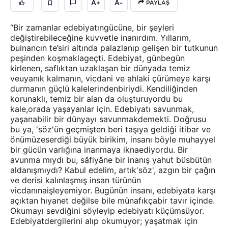
A+
A-
PAYLAŞ
“Bir zamanlar edebiyatıngücüne, bir şeyleri
değiştirebileceğine kuvvetle inanırdım. Yıllarım,
buinancın te’siri altında palazlanıp gelişen bir tutkunun
peşinden koşmaklageçti. Edebiyat, günbegün
kirlenen, saflıktan uzaklaşan bir dünyada temiz
veuyanık kalmanın, vicdani ve ahlaki çürümeye karşı
durmanın güçlü kalelerindenbiriydi. Kendiliğinden
korunaklı, temiz bir alan da oluşturuyordu bu
kale,orada yaşayanlar için. Edebiyatı savunmak,
yaşanabilir bir dünyayı savunmakdemekti. Doğrusu
bu ya, 'söz'ün geçmişten beri taşıya geldiği itibar ve
önümüzeserdiği büyük birikim, insanı böyle muhayyel
bir gücün varlığına inanmaya iknaediyordu. Bir
avunma mıydı bu, sâfiyâne bir inanış yahut büsbütün
aldanışmıydı? Kabul edelim, artık'söz', azgın bir çağın
ve derisi kalınlaşmış insan türünün
vicdanınaişleyemiyor. Bugünün insanı, edebiyata karşı
açıktan hıyanet değilse bile münafıkçabir tavır içinde.
Okumayı sevdiğini söyleyip edebiyatı küçümsüyor.
Edebiyatdergilerini alıp okumuyor; yaşatmak için