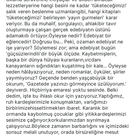
lezzetleryerine hangi besini ne kadar 'tüketeceğimizi'
salık veren beslenme uzmanlarıgibi, hangi kitapları
'tüketeceğimizi' belirleyen 'yayın gurmeleri' karar
veriyor. Bu da muhalif, sorgulayıcı, ahlakibir tavır
oluşturmaya çalışan gerçek edebiyatın üstünü
adamakıllı örtüyor.Öyleyse nedir? Edebiyat bir
eğlencedir! Doğrusu bu... Peki, ozaman edebiyat ne
işe yarıyor? Söylemesi zor; ama edebiyat bugün
'güçsüzlerindili'dir büyük ölçüde. Kaybetmişlerin,
başka bir dünya hülyası kuranların,vicdanı
kanayanların sığındıkları kuşatılmış bir kale... Öyleyse
neden hâlâyazıyoruz, neden romanlar, öyküler, şiirler
yayımlıyoruz? Geçende benden yaşçabüyük bir
okurum, 'Gazetede yazınızı görmeyince üzülüyorum.'
deyiverdi. Hiçbirriya emaresi yoktu sesinde. Belki
dedim, işte bu ihlaslı okur için yazıyoruz.Yaptığımız,
ruh kardeşlerimizle konuşmaktan, varlığımızı
birbirimizehissettirmekten ibaret. Karanlık bir
ormanda kaybolmuş çocuklar gibi yitikkardeşlerimizi
sesimize çağırıyor;korkularımızdan sıyrılmaya
çalışıyoruz.Böylece zamanın barbarlığını ve içimizdeki
sonsuz melali unutuyor, orada birsüreliğine mesut