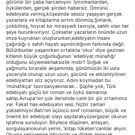
görünür bir çaba harcamıyor. İyiromanlardan,
öykülerden, gerçek şiirden habersiz. Ömrünü
edebiyata vermiş,köşesinde sessiz yaşayan gerçek
yazarlara ve kitaplarına sırtını dönmüş.Şımarık,
çokbilmiş, hoyrat bir mirasyedi tavrıyla, sahih olan her
şeye burunkıvırıyor. Çoksatar yazarların önünde uzun
imza kuyrukları oluştururken,edebiyatın insanı
çağırdığı o sahih hayatı aşındırdığının farkında değil.
Bütünbunlar yaşanırken ortalıkta 'okur' diye gezinen
kitlenin büyük çoğunluğunun 'edebiyat münafığı'
olduğunu söylemekhaksızlık mıdır? Soğuk ve
yağmurlu biraralık akşamında, günümüzün iki usta
yazarıyla oturup uzun uzun, gücünü ve etkisiniyitiren
edebiyattan söz açıyoruz. Adını koymadan bu
'münafıkça' tavırdanyakınarak... Şüphe yok, Türk
edebiyatı güçlü bir roman ve öykü damarına
sahip.Avrupa'nın çok ilerisinde canlı bir şiir ortamımız
var. Fakat has edebiyatın sesi, hiçbir zaman
yükselmiyor.Batı'nın üçüncü sınıf romanları, büyük ve
önemli bir edebiyat olayı sayılarakyüzergezer okurun
iştahına sunuluyor. Böylece düşünen, anlayan,
sorgulayanokurun yerini, 'kitap tüketen'canlılar alıyor.
Okuma serüvenine ihtiyaçlar ve dilden alınacak