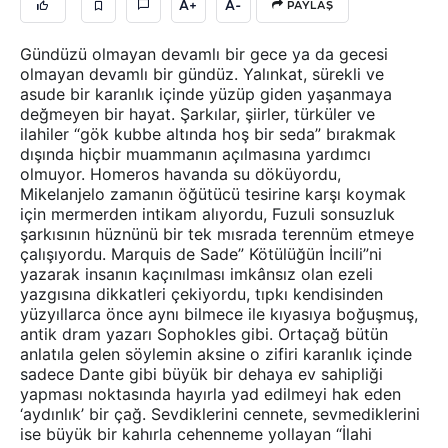
A+
A-
PAYLAŞ
Gündüzü olmayan devamlı bir gece ya da gecesi
olmayan devamlı bir gündüz. Yalınkat, sürekli ve
asude bir karanlık içinde yüzüp giden yaşanmaya
değmeyen bir hayat. Şarkılar, şiirler, türküler ve
ilahiler “gök kubbe altında hoş bir seda” bırakmak
dışında hiçbir muammanın açılmasına yardımcı
olmuyor. Homeros havanda su döküyordu,
Mikelanjelo zamanın öğütücü tesirine karşı koymak
için mermerden intikam alıyordu, Fuzuli sonsuzluk
şarkısının hüznünü bir tek mısrada terennüm etmeye
çalışıyordu. Marquis de Sade” Kötülüğün İncili”ni
yazarak insanın kaçınılması imkânsız olan ezeli
yazgısına dikkatleri çekiyordu, tıpkı kendisinden
yüzyıllarca önce aynı bilmece ile kıyasıya boğuşmuş,
antik dram yazarı Sophokles gibi. Ortaçağ bütün
anlatıla gelen söylemin aksine o zifiri karanlık içinde
sadece Dante gibi büyük bir dehaya ev sahipliği
yapması noktasında hayırla yad edilmeyi hak eden
‘aydınlık’ bir çağ. Sevdiklerini cennete, sevmediklerini
ise büyük bir kahırla cehenneme yollayan “İlahi