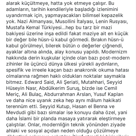
alarak küçültmeye, hatta yok etmeye çalışır. Bu
adamların, tarihin kendileriyle başladığı izlenimini
uyandırmak için, yapmayacakları bilimsel kepazelik
yok. Nazi Almanyası, Musollini İtalyası, Lenin Rusyası,
Mustafa Kemal Türkiyesi…hep bu tarz bir mazi
bakiyesi üzerine inşa edildi fakat maziye ait en küçük
bir değer bile hüsn-ü kabul görmedi. Bırakın hüsn-ü
kabul görülmeyi, bilerek bütün o değerler çiğnendi,
ayaklar altına alında, alay konusu yapıldı. Modernizm
hakkında derin kuşkular içinde olan bazı post-modern
zihinler ile üçüncü dünya ülkesi yürekli aydınların,
spesifik ve irreele kaçan bazı anakronik okuma hatası
olmalarına rağmen haklı oldukları noktalar saymakla
bitmez. Edward Said, Ali Şeriati, Mutahhari, Seyyid
Hüseyin Nasr, Abdülkerim Suruş, bizde ise Cemil
Meriç, Ali Bulaç, Abdurrahman Arslan, Yusuf Kaplan
ve daha nice uyanık zeka hep aynı mâlum hakikati
terennüm etti. Seyyid Kutup, Hasan el Benna ve
Mevdudi gibi bazı simalar ise konuyu daha özel, yani
daha İslami bir planda masaya yatırarak eleştirmeye
çalıştılar. Onlar, modernliğin teknik yönünden ziyade
ahlaki ve sosyal açıdan neden olduğu çözülmeye