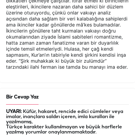
dikkatleri çekmeye çalıştılar. İtiraf etmeli ki birincilerin
eleştirileri, ikincilere nazaran daha sahici bir düzlem
üzerine oturuyordu, çünkü onlar vakıayı analiz
açısından daha sağlam bir veri kalabalığına sahiplerdi
ama ikinciler kadar gönüllerde mâ’kes bulamadılar.
İkincilerin gönüllere taht kurmaları vakıayı doğru
okumalarından ziyade İslami sabiteleri romantizme,
hatta zaman zaman fanatizme varan bir duyarlılık
içinde temsil etmeleriydi. Hulasa, her çağ kendi
sapmasını, Kur’an’ın tabiriyle kendi şirkini kendisi inşa
eder. “Şirk muhakkak ki büyük bir zulümdür”
tarzındaki ilahi ferman ise tamda bu manayı ima eder.
Bir Cevap Yaz
UYARI:
Küfür, hakaret, rencide edici cümleler veya
imalar, inançlara saldırı içeren, imla kuralları ile
yazılmamış,
Türkçe karakter kullanılmayan ve büyük harflerle
yazılmış yorumlar onaylanmamaktadır.