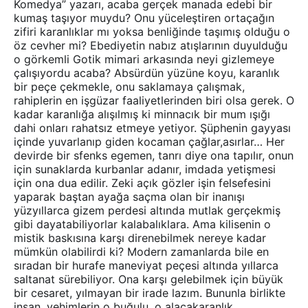
Komedya” yazarı, acaba gerçek manada edebi bir
kumaş taşıyor muydu? Onu yüceleştiren ortaçağın
zifiri karanlıklar mı yoksa benliğinde taşımış olduğu o
öz cevher mi? Ebediyetin nabız atışlarının duyulduğu
o görkemli Gotik mimari arkasında neyi gizlemeye
çalışıyordu acaba? Absürdün yüzüne koyu, karanlık
bir peçe çekmekle, onu saklamaya çalışmak,
rahiplerin en işgüzar faaliyetlerinden biri olsa gerek. O
kadar karanlığa alışılmış ki minnacık bir mum ışığı
dahi onları rahatsız etmeye yetiyor. Şüphenin gayyası
içinde yuvarlanıp giden kocaman çağlar,asırlar… Her
devirde bir sfenks egemen, tanrı diye ona tapılır, onun
için sunaklarda kurbanlar adanır, imdada yetişmesi
için ona dua edilir. Zeki açık gözler işin felsefesini
yaparak baştan ayağa saçma olan bir inanışı
yüzyıllarca gizem perdesi altında mutlak gerçekmiş
gibi dayatabiliyorlar kalabalıklara. Ama kilisenin o
mistik baskısına karşı direnebilmek nereye kadar
mümkün olabilirdi ki? Modern zamanlarda bile en
sıradan bir hurafe maneviyat peçesi altında yıllarca
saltanat sürebiliyor. Ona karşı gelebilmek için büyük
bir cesaret, yılmayan bir irade lazım. Bununla birlikte
insan, vehimlerin o buğulu, o alacakaranlık