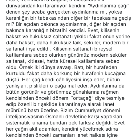
dünyasından kurtaramıyor kendini. “Aydınlanma çağı”
denen şey acaba gerçekten aydınlanma mı, yoksa
karanlığın bir tabakasından diğer bir tabakasına geçiş
mi? Bir açıdan bakınca aydınlanma, diğer bir açıdan
bakınca karanlığın bizatihi kendisi. Evet, kilisenin
haksız ve hukuksuz saltanatı yıkıldı fakat onun yerine
daha haksız, daha hukuksuz laik, seküler, modern bir
saltanat inşa edildi. Kilisenin saltanatı bireysel
katliamlara sebep olurken günümüz modern seküler
saltanat, kitlesel, hatta küresel katliamlara sebep
oldu. Örnek iki dünya savaşı. Batı, bir hurafeden
kurtuldu fakat daha korkunç bir hurafenin kucağına
düştü. Her çağ kendi câhiliyesini inşa eder, bütün
yanlışları, pislikleri o çağa mal eder. Aydınlanma da
bütün görünür ve görünmez günahlarına rağmen
kendisinden önceki dönemi “ortaçağ” diye tesmiye
edip özenli bir şekilde karantinaya alarak lanet
mührünü bastı üzerine. Bizim Cumhuriyet dönemi
intelijansiyasının Osmanlı devletine karşı yaptıkları
sistematik kınama bundan pek farksız değildi. Evet
her çağın akil adamları, kendini yüceltmek adına
kendisinden önceki zamanları lanet halkası içine