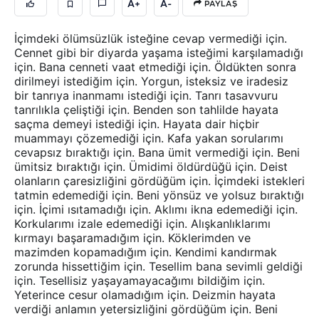
A+
A-
PAYLAŞ
İçimdeki ölümsüzlük isteğine cevap vermediği için.
Cennet gibi bir diyarda yaşama isteğimi karşılamadığı
için. Bana cenneti vaat etmediği için. Öldükten sonra
dirilmeyi istediğim için. Yorgun, isteksiz ve iradesiz
bir tanrıya inanmamı istediği için. Tanrı tasavvuru
tanrılıkla çeliştiği için. Benden son tahlilde hayata
saçma demeyi istediği için. Hayata dair hiçbir
muammayı çözemediği için. Kafa yakan sorularımı
cevapsız bıraktığı için. Bana ümit vermediği için. Beni
ümitsiz bıraktığı için. Ümidimi öldürdüğü için. Deist
olanların çaresizliğini gördüğüm için. İçimdeki istekleri
tatmin edemediği için. Beni yönsüz ve yolsuz bıraktığı
için. İçimi ısıtamadığı için. Aklımı ikna edemediği için.
Korkularımı izale edemediği için. Alışkanlıklarımı
kırmayı başaramadığım için. Köklerimden ve
mazimden kopamadığım için. Kendimi kandırmak
zorunda hissettiğim için. Tesellim bana sevimli geldiği
için. Tesellisiz yaşayamayacağımı bildiğim için.
Yeterince cesur olamadığım için. Deizmin hayata
verdiği anlamın yetersizliğini gördüğüm için. Beni