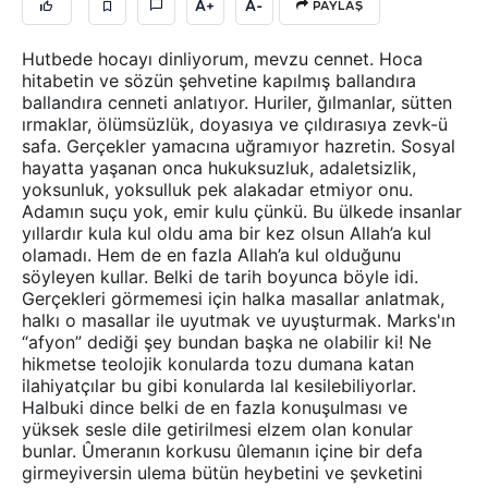
A+
A-
PAYLAŞ
Hutbede hocayı dinliyorum, mevzu cennet. Hoca
hitabetin ve sözün şehvetine kapılmış ballandıra
ballandıra cenneti anlatıyor. Huriler, ğılmanlar, sütten
ırmaklar, ölümsüzlük, doyasıya ve çıldırasıya zevk-ü
safa. Gerçekler yamacına uğramıyor hazretin. Sosyal
hayatta yaşanan onca hukuksuzluk, adaletsizlik,
yoksunluk, yoksulluk pek alakadar etmiyor onu.
Adamın suçu yok, emir kulu çünkü. Bu ülkede insanlar
yıllardır kula kul oldu ama bir kez olsun Allah’a kul
olamadı. Hem de en fazla Allah’a kul olduğunu
söyleyen kullar. Belki de tarih boyunca böyle idi.
Gerçekleri görmemesi için halka masallar anlatmak,
halkı o masallar ile uyutmak ve uyuşturmak. Marks'ın
“afyon” dediği şey bundan başka ne olabilir ki! Ne
hikmetse teolojik konularda tozu dumana katan
ilahiyatçılar bu gibi konularda lal kesilebiliyorlar.
Halbuki dince belki de en fazla konuşulması ve
yüksek sesle dile getirilmesi elzem olan konular
bunlar. Ûmeranın korkusu ûlemanın içine bir defa
girmeyiversin ulema bütün heybetini ve şevketini