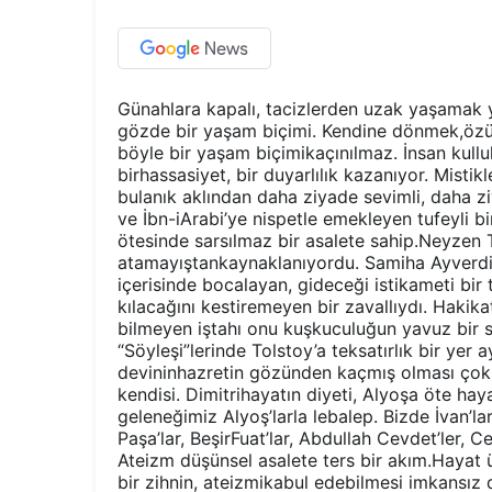
Günahlara kapalı, tacizlerden uzak yaşamak 
gözde bir yaşam biçimi. Kendine dönmek,özü
böyle bir yaşam biçimikaçınılmaz. İnsan kull
birhassasiyet, bir duyarlılık kazanıyor. Mistik
bulanık aklından daha ziyade sevimli, daha zi
ve İbn-iArabi’ye nispetle emekleyen tufeyli bi
ötesinde sarsılmaz bir asalete sahip.Neyzen T
atamayıştankaynaklanıyordu. Samiha Ayverdi’ni
içerisinde bocalayan, gideceği istikameti bir
kılacağını kestiremeyen bir zavallıydı. Haki
bilmeyen iştahı onu kuşkuculuğun yavuz bir s
“Söyleşi”lerinde Tolstoy’a teksatırlık bir yer
devininhazretin gözünden kaçmış olması çok
kendisi. Dimitrihayatın diyeti, Alyoşa öte haya
geleneğimiz Alyoş’larla lebalep. Bizde İvan’la
Paşa’lar, BeşirFuat’lar, Abdullah Cevdet’ler, C
Ateizm düşünsel asalete ters bir akım.Haya
bir zihnin, ateizmikabul edebilmesi imkansız 