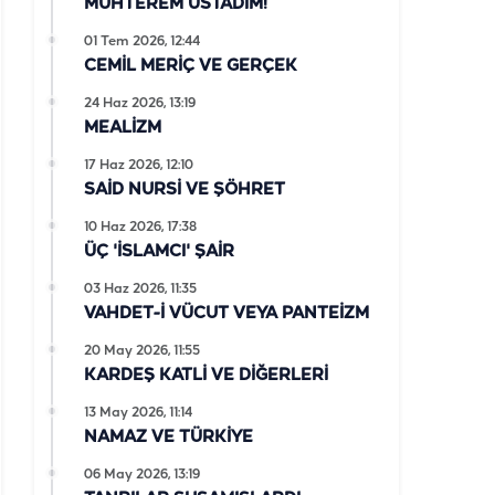
MUHTEREM ÜSTADIM!
01 Tem 2026, 12:44
CEMİL MERİÇ VE GERÇEK
24 Haz 2026, 13:19
MEALİZM
17 Haz 2026, 12:10
SAİD NURSİ VE ŞÖHRET
10 Haz 2026, 17:38
ÜÇ 'İSLAMCI' ŞAİR
03 Haz 2026, 11:35
VAHDET-İ VÜCUT VEYA PANTEİZM
20 May 2026, 11:55
KARDEŞ KATLİ VE DİĞERLERİ
13 May 2026, 11:14
NAMAZ VE TÜRKİYE
06 May 2026, 13:19