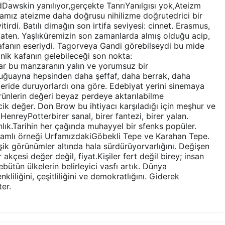
dDawskin yanılıyor,gerçekte TanrıYanılgısı yok,Ateizm
nyamız ateizme daha doğrusu nihilizme doğrutedrici bir
irdi. Batılı dimağın son irtifa seviyesi: cinnet. Erasmus,
 zaten. Yaşlıküremizin son zamanlarda almış olduğu acip,
fanın eseriydi. Tagorveya Gandi görebilseydi bu mide
ik kafanın gelebileceği son nokta:
ar bu manzaranın yalın ve yorumsuz bir
tuğuayna hepsinden daha şeffaf, daha berrak, daha
eride duruyorlardı ona göre. Edebiyat yerini sinemaya
ürünlerin değeri beyaz perdeye aktarılabilme
cik değer. Don Brow bu ihtiyacı karşıladığı için meşhur ve
 HenreyPotterbirer sanal, birer fantezi, birer yalan.
nlık.Tarihin her çağında muhayyel bir sfenks popüler.
lamlı örneği UrfamızdakiGöbekli Tepe ve Karahan Tepe.
şik görünümler altında hala sürdürüyorvarlığını. Değişen
 akçesi değer değil, fiyat.Kişiler fert değil birey; insan
ütün ülkelerin belirleyici vasfı artık. Dünya
nkliliğini, çeşitliliğini ve demokratlığını. Giderek
er.