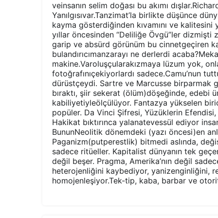
veinsanın selim doğası bu akımı dışlar.Richar
Yanılgısıvar.Tanzimat’la birlikte düşünce dü
kayma gösterdiğinden kıvamını ve kalitesini yit
yıllar öncesinden “Deliliğe Övgü”ler dizmişti
garip ve absürd görünüm bu cinnetgeçiren ka
bulandırıcımanzarayı ne derlerdi acaba?Mekan
makine.Varoluşçularakızmaya lüzum yok, onl
fotoğrafınıçekiyorlardı sadece.Camu’nun tut
dürüstçeydi. Sartre ve Marcusse birparmak g
bıraktı, şiir sekerat (ölüm)döşeğinde, edebi 
kabiliyetiyleölçülüyor. Fantazya yükselen biri
popüler. Da Vinci Şifresi, Yüzüklerin Efendisi,
Hakikat bıktırınca yalanatevessül ediyor insa
BununNeolitik dönemdeki (yazı öncesi)en an
Paganizm(putperestlik) bitmedi aslında, deği
sadece ritüeller. Kapitalist dünyanın tek geçer
değil beşer. Pragma, Amerika’nın değil sadeceb
heterojenliğini kaybediyor, yanizenginliğini, re
homojenleşiyor.Tek-tip, kaba, barbar ve otorit