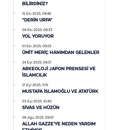
BİLİRDİNİZ?
15 Eki 2025, 09:46
"DERİN URFA"
08 Eki 2025, 09:33
YOL YORUYOR
01 Eki 2025, 09:55
ÜMİT MERİÇ HANIMDAN GELENLER
24 Eyl 2025, 09:31
ARKEOLOJİ JAPON PRENSESİ VE
İSLAMCILIK
17 Eyl 2025, 11:15
MUSTAFA İSLAMOĞLU VE ATATÜRK
03 Eyl 2025, 10:40
SİVAS VE HÜZÜN
06 Ağu 2025, 09:47
ALLAH GAZZE'YE NEDEN YARDIM