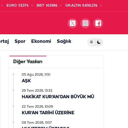
EURO
53,37₺
BIST
14.598₺
GR.ALTIN
6.856,23₺
rtaj
Spor
Ekonomi
Sağlık
Diğer Yazıları
05 Ağu 2026, 11:51
AŞK
29 Tem 2026, 13:32
HAKİKAT KUR'AN'DAN BÜYÜK MÜ
22 Tem 2026, 10:09
KUR'AN TARİHİ ÜZERİNE
08 Tem 2026, 11:07