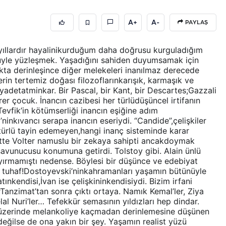
A+
A-
PAYLAŞ
yıllardır hayalinikurduğum daha doğrusu kurguladığım
yle yüzleşmek. Yaşadığını sahiden duyumsamak için
ukta derinleşince diğer melekeleri inanılmaz derecede
lerin tertemiz doğası filozoflarınkarışık, karmaşık ve
yadetatminkar. Bir Pascal, bir Kant, bir Descartes;Gazzali
rer çocuk. İnancın cazibesi her türlüdüşüncel irtifanın
evfik’in kötümserliği inancın eşiğine adım
nkıvancı serapa inancın eseriydi. “Candide”,çelişkiler
 türlü tayin edemeyen,hangi inanç sisteminde karar
katte Volter namuslu bir zekaya sahipti ancakdoymak
avunucusu konumuna getirdi. Tolstoy gibi. Alain ünlü
 ayırmamıştı nedense. Böylesi bir düşünce ve edebiyat
 tuhaf!Dostoyevski’ninkahramanları yaşamın bütünüyle
tınkendisi,İvan ise çelişkininkendisiydi. Bizim irfani
rTanzimat’tan sonra çıktı ortaya. Namık Kemal’ler, Ziya
elal Nuri’ler… Tefekkür semasının yıldızları hep dindar.
t üzerinde melankoliye kaçmadan derinlemesine düşünen
değilse de ona yakın bir şey. Yaşamın realist yüzü