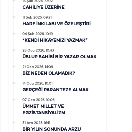
18 Şub 2026, 10:02
CAHİLİYE ÜZERİNE
11 Şub 2026, 09:21
HARF İNKILABI VE ÖZELEŞTİRİ
04 Şub 2026, 10:19
“KENDİ HİKAYEMİZİ YAZMAK”
28 Oca 2026, 10:43
ÜSLUP SAHİBİ BİR YAZAR OLMAK
21 Oca 2026, 14:09
BİZ NEDEN OLAMADIK?
14 Oca 2026, 10:01
GERÇEĞİ PARANTEZE ALMAK
07 Oca 2026, 10:06
ÜMMET MİLLET VE
EGZİSTANSİYALİZM
31 Ara 2025, 16:11
BİR YILIN SONUNDA ARZU