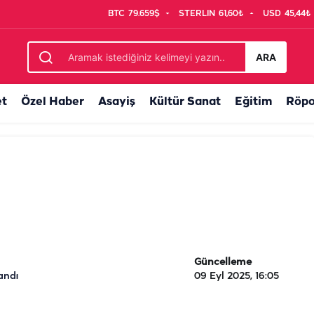
BTC
79.659$
STERLIN
61,60₺
USD
45,44₺
ARA
et
Özel Haber
Asayiş
Kültür Sanat
Eğitim
Röpo
Güncelleme
andı
09 Eyl 2025, 16:05