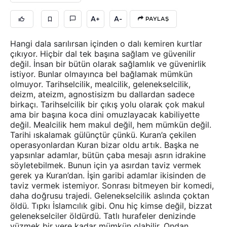
A+
A-
PAYLAŞ
Hangi dala sarılırsan içinden o dalı kemiren kurtlar
çıkıyor. Hiçbir dal tek başına sağlam ve güvenilir
değil. İnsan bir bütün olarak sağlamlık ve güvenirlik
istiyor. Bunlar olmayınca bel bağlamak mümkün
olmuyor. Tarihselcilik, mealcilik, gelenekselcilik,
deizm, ateizm, agnostisizm bu dallardan sadece
birkaçı. Tarihselcilik bir çıkış yolu olarak çok makul
ama bir başına koca dini omuzlayacak kabiliyette
değil. Mealcilik hem makul değil, hem mümkün değil.
Tarihi ıskalamak gülünçtür çünkü. Kuran’a çekilen
operasyonlardan Kuran bizar oldu artık. Başka ne
yapsınlar adamlar, bütün çaba mesajı asrın idrakine
söyletebilmek. Bunun için ya asırdan taviz vermek
gerek ya Kuran’dan. İşin garibi adamlar ikisinden de
taviz vermek istemiyor. Sonrası bitmeyen bir komedi,
daha doğrusu trajedi. Gelenekselcilik aslında çoktan
öldü. Tıpkı İslamcılık gibi. Onu hiç kimse değil, bizzat
gelenekselciler öldürdü. Tatlı hurafeler denizinde
yüzmek bir yere kadar mümkün olabilir. Ondan