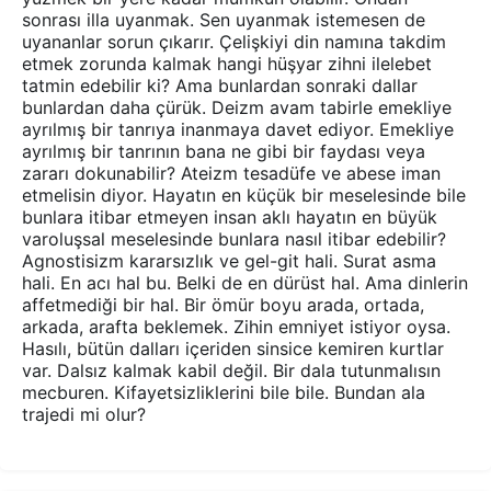
sonrası illa uyanmak. Sen uyanmak istemesen de
uyananlar sorun çıkarır. Çelişkiyi din namına takdim
etmek zorunda kalmak hangi hüşyar zihni ilelebet
tatmin edebilir ki? Ama bunlardan sonraki dallar
bunlardan daha çürük. Deizm avam tabirle emekliye
ayrılmış bir tanrıya inanmaya davet ediyor. Emekliye
ayrılmış bir tanrının bana ne gibi bir faydası veya
zararı dokunabilir? Ateizm tesadüfe ve abese iman
etmelisin diyor. Hayatın en küçük bir meselesinde bile
bunlara itibar etmeyen insan aklı hayatın en büyük
varoluşsal meselesinde bunlara nasıl itibar edebilir?
Agnostisizm kararsızlık ve gel-git hali. Surat asma
hali. En acı hal bu. Belki de en dürüst hal. Ama dinlerin
affetmediği bir hal. Bir ömür boyu arada, ortada,
arkada, arafta beklemek. Zihin emniyet istiyor oysa.
Hasılı, bütün dalları içeriden sinsice kemiren kurtlar
var. Dalsız kalmak kabil değil. Bir dala tutunmalısın
mecburen. Kifayetsizliklerini bile bile. Bundan ala
trajedi mi olur?