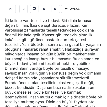
A+
A-
PAYLAŞ
İki kelime var: teselli ve tedavi. Biri dinin konusu
diğeri bilimin. İkisi de eşit derecede lazım. Kimi
varoluşsal zamanlarda teselli tedaviden çok daha
önemli bir hale gelir. Kanser gibi tedavisi şimdilik
imkânsız gibi görünen hastalıkların tek çaresi
tesellidir. Yani öldükten sonra daha güzel bir yaşamın
olduğuna inanarak rahatlamaktır. Haksızlığa uğrayan
milyonlarca insanın bir gün büyük bir mahkemenin
kurulacağına inanıp huzur bulmasıdır. Bu anlamda en
büyük tedavi yöntemi teselli etmektir diyebiliriz.
Dinin/dinlerin verdiği böyle bir teselli olmasaydı
sayısız insan yokluğun ve sonsuza değin yok olmanın
dehşeti karşısında yaşamlarını sürdüremezlerdi.
Burada önemli olan tesellinin cinsi ve çeşidi değil,
bizzat kendisidir. Düşünen bazı nadir zekaların en
büyük meselesi böyle bir teselliye kanmak
istemeyişleri. İnsan mutlu olmak için şiddetle böyle bir
teselliye muhtaç oysa. Dinin en büyük faydası öte
dünyadan çok bu dünya için. Bu “afyon” olarak da