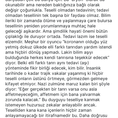
okunabilir ama nereden baktığınıza bağlı olarak
değişir çoğunlukla. Teselli olmadan tedavinin; tedavi
olmadan tesellinin tek başına bir faydası olmaz. Bilim
ileriki bir zamanda ölüme ve yaşlanmaya çare bulursa
tesellinin yeniden yorumlanmaya muhtaç hale
geleceği aşikardır. Ama şimdilik hayati önemi bütün
çıplaklığı ile duruyor ortada. Tedavi lazım ise teselli
elzemdir. Meşhur bir oyuncu “koronanın olduğu yüz
yetmiş dokuz ülkede elli farklı tanrıdan yardım istendi
ama hiçbiri dönüş yapmadı. Lakin bilim aşıyı
bulduğunda herkes kendi tanrısına teşekkür edecek”
diyor. Belki elli farklı tanrı aynı tedavi (aşı)
yönteminde fikir birliği edecek, kim bilir. İnsanlık
tarihinde o kadar trajik vakalar yaşanmış ki hiçbir
teselli onların üstünü örtmeye, görmezden gelmeye
kifayet etmiyor. Nazi zulmüne maruz kalan biri şöyle
diyor: “Eğer gerçekten bir tanrı varsa onu asla
affetmeyeceğim, affetmem için bana yalvarmak
zorunda kalacak.” Bu duyguyu teselliye kanmak
istemeyen huzursuz zekalar anlayabilir ancak.
Teselliden kana kana içenlerin hiçbir zaman
anlayamayacağı bir itirafnamedir bu. Daha doğrusu