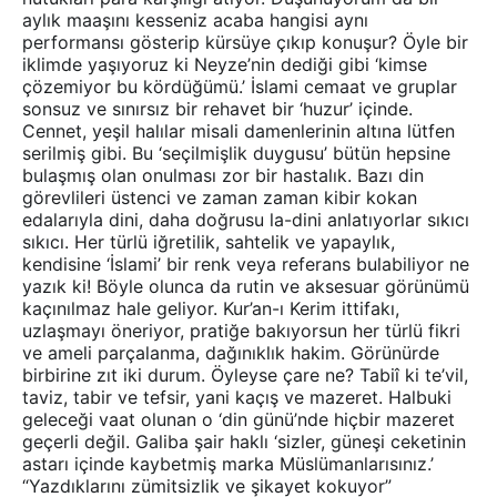
aylık maaşını kesseniz acaba hangisi aynı
performansı gösterip kürsüye çıkıp konuşur? Öyle bir
iklimde yaşıyoruz ki Neyze’nin dediği gibi ‘kimse
çözemiyor bu kördüğümü.’ İslami cemaat ve gruplar
sonsuz ve sınırsız bir rehavet bir ‘huzur’ içinde.
Cennet, yeşil halılar misali damenlerinin altına lütfen
serilmiş gibi. Bu ‘seçilmişlik duygusu’ bütün hepsine
bulaşmış olan onulması zor bir hastalık. Bazı din
görevlileri üstenci ve zaman zaman kibir kokan
edalarıyla dini, daha doğrusu la-dini anlatıyorlar sıkıcı
sıkıcı. Her türlü iğretilik, sahtelik ve yapaylık,
kendisine ‘İslami’ bir renk veya referans bulabiliyor ne
yazık ki! Böyle olunca da rutin ve aksesuar görünümü
kaçınılmaz hale geliyor. Kur’an-ı Kerim ittifakı,
uzlaşmayı öneriyor, pratiğe bakıyorsun her türlü fikri
ve ameli parçalanma, dağınıklık hakim. Görünürde
birbirine zıt iki durum. Öyleyse çare ne? Tabiî ki te’vil,
taviz, tabir ve tefsir, yani kaçış ve mazeret. Halbuki
geleceği vaat olunan o ‘din günü’nde hiçbir mazeret
geçerli değil. Galiba şair haklı ‘sizler, güneşi ceketinin
astarı içinde kaybetmiş marka Müslümanlarısınız.’
“Yazdıklarını zümitsizlik ve şikayet kokuyor”