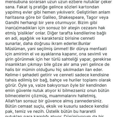
mensubuna sorarsan uzun uzun ezbere nutuklar çeker
sana. Fakat iş pratiğe gelince sözleri kartondan
yapılmış evler gibi hemen yıkılıverir. Geliştirilen anlam
haritasına göre bir Galileo, Shakespeare, Tagor veya
Gandhi herhangi bir yere oturmuyor. Bizim gibi
inan(a)madıkları için sonsuz bir ateşin cezasını hak
etmiş ‘pislikler’ onlar. Diğer tarafta kendilerine bağlı
en adi, aşağılık ve karaktersiz birisine cenneti
sunarlar, daha doğrusu ikram ederler.Bunlar
Müslüman, yani seçilmiş ümmet! Bir dünya menfaati
için amirinin el ve ayaklarına kapanır, ona sevimli ve
şirin görünmek için her türlü sahteliği yapar, gerekirse
insanlıktan çıkmayı bile göze alır ama yeri gelince de
halis bir mümin olduğunu hiç sıkılmadan ilan eder.
Kelime-i şehadeti getirir ve cenneti sadece kendisine
tahsis edilmiş bir bağ, bahçe ve huriler toplamı olarak
görür. Öyle ya, vaize bakıyorsun öyle bir kendinden
emin güvenle nutuk atıyor ki bilmezseniz onun bütün
bilmecelerini çözmüş, muammalarını halletmiş,
Allah’tan sonsuz bir güvence almış zannedersiniz.
Bütün cemaat suçlu, eksik ve kusurlu sadece kendisi
pak, temiz ve nezih. Üstelik bütün bu hararetli
nutukları para karşılığı atıyor. Düşünüyorum da bir