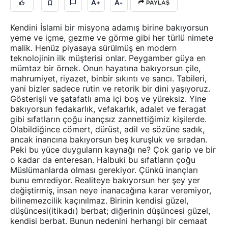
A+
A-
PAYLAŞ
Kendini İslami bir misyona adamış birine bakıyorsun
yeme ve içme, gezme ve görme gibi her türlü nimete
malik. Henüz piyasaya sürülmüş en modern
teknolojinin ilk müşterisi onlar. Peygamber güya en
mümtaz bir örnek. Onun hayatına bakıyorsun çile,
mahrumiyet, riyazet, binbir sıkıntı ve sancı. Tabileri,
yani bizler sadece rutin ve retorik bir dini yaşıyoruz.
Gösterişli ve şatafatlı ama içi boş ve yüreksiz. Yine
bakıyorsun fedakarlık, vefakarlık, adalet ve feragat
gibi sıfatların çoğu inançsız zannettiğimiz kişilerde.
Olabildiğince cömert, dürüst, adil ve sözüne sadık,
ancak inancına bakıyorsun beş kuruşluk ve sıradan.
Peki bu yüce duyguların kaynağı ne? Çok garip ve bir
o kadar da enteresan. Halbuki bu sıfatların çoğu
Müslümanlarda olması gerekiyor. Çünkü inançları
bunu emrediyor. Realiteye bakıyorsun her şey yer
değiştirmiş, insan neye inanacağına karar veremiyor,
bilinemezcilik kaçınılmaz. Birinin kendisi güzel,
düşüncesi(itikadı) berbat; diğerinin düşüncesi güzel,
kendisi berbat. Bunun nedenini herhangi bir cemaat