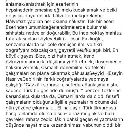
anlamak/anlatmak için eserlerinin
hepsinederinlemesine eğilmek/kucaklamak ve belki
de yıllar boyu onlarla hâlvet etmekgerekiyor.
Hâlvetsiz yapılan her okuma nâkıstır. Tek bir eseri
üzerinden umumideğerlendirmelerde bulunmak
sıhhatsiz neticeler doğurabilir. Bu ince noktayımahfuz
tutarak şunları söyleyebiliriz. İhsan Fazlıoğlu,
sonzamanlarda bir çöle dönüşen ilmi ve fikri
coğrafyamızdaçalışkan, gayretli veufku açık biri. En
büyük gayesi:Bize, bizi hatırlatmak, kendi
özkavramlarımızla düşünmeyi öğretmek, düşünmenin
hakkını vermek, Osmanlı dönemiilmi ve felsefi
çalışmaları ön plana çıkarmak,bâhususSeyyid Hüseyin
Nasr veCabiri’nin farklı coğrafyalarda yapmaya
çalıştığı “Gâzzâli sonrası felsefedurağanlaşmamıştır,
sadece Türk bölgesinde durmuştur” benzeri tezlerine
karşınSelçuklularda da, Osmanlılarda da ciddi felsefi
çalışmaların olduğunu(ilgili elyazmalarını okumakla)
gün yüzüne çıkarmak… El-hak aşırı Türklükvurgusu -
hangi anlamda olursa olsun- biraz muğlak ve bazı
çevreleri rahatsızedici lâkin bahsi geçen el yazmaların
düşünce hayatımıza kazandırılması vebunun ciddi bir