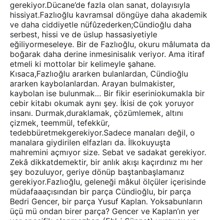
gerekiyor.Dücane’de fazla olan sanat, dolayısıyla
hissiyat.Fazlıoğlu kavramsal döngüye daha akademik
ve daha ciddiyetle nüfûzederken;Cündioğlu daha
serbest, hissi ve de üslup hassasiyetiyle
eğiliyormeseleye. Bir de Fazlıoğlu, okuru mâlumata da
boğarak daha derine inmesinisalık veriyor. Ama itiraf
etmeli ki mottolar bir kelimeyle şahane.
Kısaca,Fazlıoğlu ararken bulanlardan, Cündioğlu
ararken kaybolanlardan. Arayan bulmakister,
kaybolan ise bulunmak… Bir fikir eseriniokumakla bir
cebir kitabı okumak aynı şey. İkisi de çok yoruyor
insanı. Durmak,duraklamak, çözümlemek, altını
çizmek, teemmül, tefekkür,
tedebbüretmekgerekiyor.Sadece manaları değil, o
manalara giydirilen elfazları da. İlkokuyuşta
mahremini açmıyor size. Sebat ve sadakat gerekiyor.
Zekâ dikkatdemektir, bir anlık akışı kaçırdınız mı her
şey bozuluyor, geriye dönüp baştanbaşlamanız
gerekiyor.Fazlıoğlu, geleneği mâkul ölçüler içerisinde
müdafaaaçısından bir parça Cündioğlu, bir parça
Bedri Gencer, bir parça Yusuf Kaplan. Yoksabunların
üçü mü ondan birer parça? Gencer ve Kaplan’ın yer