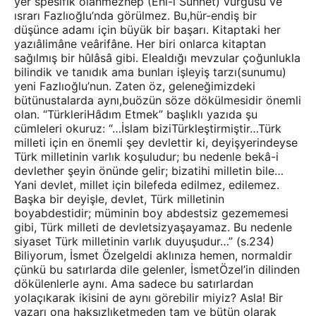
yer spesifik olanmezhep (Ehl-i Sünnet) vurgusu ve
ısrarı Fazlıoğlu’nda görülmez. Bu,hür-endiş bir
düşünce adamı için büyük bir başarı. Kitaptaki her
yazıâlimâne veârifâne. Her biri onlarca kitaptan
sağılmış bir hûlâsâ gibi. Elealdığı mevzular çoğunlukla
bilindik ve tanıdık ama bunları işleyiş tarzı(sunumu)
yeni Fazlıoğlu’nun. Zaten öz, geleneğimizdeki
bütünustalarda aynı,buözün söze dökülmesidir önemli
olan. “TürkleriHâdım Etmek” başlıklı yazıda şu
cümleleri okuruz: “…İslam biziTürkleştirmiştir…Türk
milleti için en önemli şey devlettir ki, deyişyerindeyse
Türk milletinin varlık koşuludur; bu nedenle bekâ-i
devlether şeyin önünde gelir; bizatihi milletin bile…
Yani devlet, millet için bilefeda edilmez, edilemez.
Başka bir deyişle, devlet, Türk milletinin
boyabdestidir; müminin boy abdestsiz gezememesi
gibi, Türk milleti de devletsizyaşayamaz. Bu nedenle
siyaset Türk milletinin varlık duyuşudur…” (s.234)
Biliyorum, İsmet Özelgeldi aklınıza hemen, normaldir
çünkü bu satırlarda dile gelenler, İsmetÖzel’in dilinden
dökülenlerle aynı. Ama sadece bu satırlardan
yolaçıkarak ikisini de aynı görebilir miyiz? Asla! Bir
yazarı ona haksızlıketmeden tam ve bütün olarak