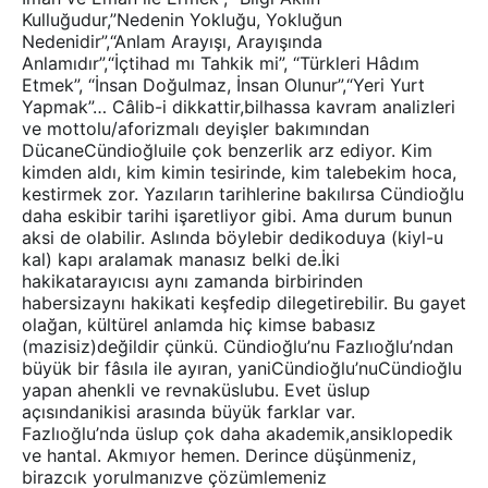
Kulluğudur,”Nedenin Yokluğu, Yokluğun
Nedenidir”,“Anlam Arayışı, Arayışında
Anlamıdır”,“İçtihad mı Tahkik mi”, “Türkleri Hâdım
Etmek”, “İnsan Doğulmaz, İnsan Olunur”,“Yeri Yurt
Yapmak”… Câlib-i dikkattir,bilhassa kavram analizleri
ve mottolu/aforizmalı deyişler bakımından
DücaneCündioğluile çok benzerlik arz ediyor. Kim
kimden aldı, kim kimin tesirinde, kim talebekim hoca,
kestirmek zor. Yazıların tarihlerine bakılırsa Cündioğlu
daha eskibir tarihi işaretliyor gibi. Ama durum bunun
aksi de olabilir. Aslında böylebir dedikoduya (kiyl-u
kal) kapı aralamak manasız belki de.İki
hakikatarayıcısı aynı zamanda birbirinden
habersizaynı hakikati keşfedip dilegetirebilir. Bu gayet
olağan, kültürel anlamda hiç kimse babasız
(mazisiz)değildir çünkü. Cündioğlu’nu Fazlıoğlu’ndan
büyük bir fâsıla ile ayıran, yaniCündioğlu’nuCündioğlu
yapan ahenkli ve revnaküslubu. Evet üslup
açısındanikisi arasında büyük farklar var.
Fazlıoğlu’nda üslup çok daha akademik,ansiklopedik
ve hantal. Akmıyor hemen. Derince düşünmeniz,
birazcık yorulmanızve çözümlemeniz