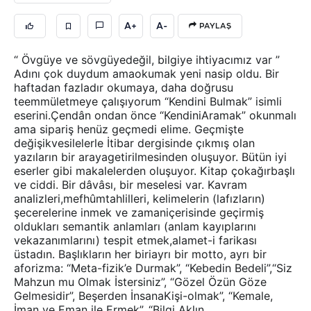
A+
A-
PAYLAŞ
“ Övgüye ve sövgüyedeğil, bilgiye ihtiyacımız var ”
Adını çok duydum amaokumak yeni nasip oldu. Bir
haftadan fazladır okumaya, daha doğrusu
teemmületmeye çalışıyorum “Kendini Bulmak” isimli
eserini.Çendân ondan önce “KendiniAramak” okunmalı
ama sipariş henüz geçmedi elime. Geçmişte
değişikvesilelerle İtibar dergisinde çıkmış olan
yazıların bir arayagetirilmesinden oluşuyor. Bütün iyi
eserler gibi makalelerden oluşuyor. Kitap çokağırbaşlı
ve ciddi. Bir dâvâsı, bir meselesi var. Kavram
analizleri,mefhûmtahlilleri, kelimelerin (lafızların)
şecerelerine inmek ve zamaniçerisinde geçirmiş
oldukları semantik anlamları (anlam kayıplarını
vekazanımlarını) tespit etmek,alamet-i farikası
üstadın. Başlıkların her biriayrı bir motto, ayrı bir
aforizma: “Meta-fizik’e Durmak”, “Kebedin Bedeli”,“Siz
Mahzun mu Olmak İstersiniz”, “Gözel Özün Göze
Gelmesidir”, Beşerden İnsanaKişi-olmak”, “Kemale,
İman ve Eman ile Ermek”, “Bilgi Aklın