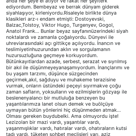
anda her şeye el atıyor ve fakat her şeyiterk
ediyordum. Bembeyaz ve berrak dünyam giderek
siyahlaşıyor, kirleniyordu.Risaleyle birlikte dünya
klasikleri arz-ı endam etmişti: Dostoyevski,
Balzac,Tolstoy, Viktor Hugo, Turgenyev, Gogol,
Anatol Frank… Bunlar beyaz sayfanınüzerindeki siyah
noktalardı ve zamanla çoğalıyordu. Dünyevi ile
uhreviarasındaki açı gittikçe açılıyordu. İnancın ve
teslimiyetinhuzurundan aklın ve sorgulamanın
huzursuzluğuna geçmeye korkuyordum.
Bütünkayıtlardan azade, serbest, serazat ve sıyrılmış
bir akıl ile düşünmeyeyanaşamıyordum. İnançlarımı ve
bu yaşam tarzımı, düşünce süzgecinden
geçirmek,akıl, sağduyu ve muhakeme terazisine
vurmak, onların üstündeki peçeyi sıyırmakve çoğu
zaman safların, yoksulların ve ezilmişlerin gözyaşı ile
beslenenyalancı bir mutluluğa benzeyen bu
yaşantılarımıza lanet olsun demek ve buölçüye
uymayan bütün yönlerini hiç düşünmeden atmak…
Olması gereken buydubelki. Ama olmuyordu işte!
Lezizolan bir mazi vardı, yaşantılar vardı,
yaşanmışlıklar vardı, hatıralar vardı, ohatıraların kutsi
tadı vardı, tüketen sohbet meclisleri varı, aziz