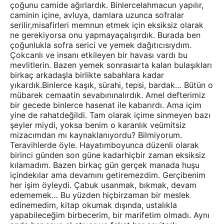
çoğunu camide ağırlardık. Binlercelahmacun yapılır,
caminin içine, avluya, damlara uzunca sofralar
serilir,misafirleri memnun etmek için eksiksiz olarak
ne gerekiyorsa onu yapmayaçalışırdık. Burada ben
çoğunlukla sofra serici ve yemek dağıtıcısıydım.
Çokcanlı ve insanı etkileyen bir havası vardı bu
mevlitlerin. Bazen yemek sonrasıarta kalan bulaşıkları
birkaç arkadaşla birlikte sabahlara kadar
yıkardık.Binlerce kaşık, sürahi, tepsi, bardak… Bütün o
mübarek cemaatin sevabınınalırdık. Amel defterimiz
bir gecede binlerce hasenat ile kabarırdı. Ama içim
yine de rahatdeğildi. Tam olarak içime sinmeyen bazı
şeyler miydi, yoksa benim o karanlık veümitsiz
mizacımdan mı kaynaklanıyordu? Bilmiyorum.
Teravihlerde öyle. Hayatımboyunca düzenli olarak
birinci günden son güne kadarhiçbir zaman eksiksiz
kılamadım. Bazen birkaç gün gerçek manada huşu
içindekılar ama devamını getiremezdim. Gerçibenim
her işim öyleydi. Çabuk usanmak, bıkmak, devam
edememek… Bu yüzden hiçbirzaman bir meslek
edinemedim, kitap okumak dışında, ustalıkla
yapabileceğim birbecerim, bir marifetim olmadı. Aynı