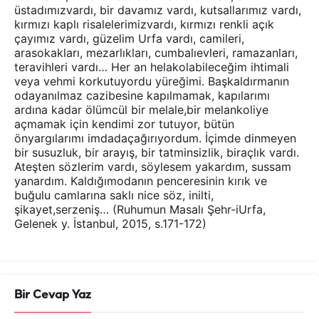
üstadımızvardı, bir davamız vardı, kutsallarımız vardı,
kırmızı kaplı risalelerimizvardı, kırmızı renkli açık
çayımız vardı, güzelim Urfa vardı, camileri,
arasokakları, mezarlıkları, cumbalıevleri, ramazanları,
teravihleri vardı… Her an helakolabileceğim ihtimali
veya vehmi korkutuyordu yüreğimi. Başkaldırmanın
odayanılmaz cazibesine kapılmamak, kapılarımı
ardına kadar ölümcül bir melale,bir melankoliye
açmamak için kendimi zor tutuyor, bütün
önyargılarımı imdadaçağırıyordum. İçimde dinmeyen
bir susuzluk, bir arayış, bir tatminsizlik, biraçlık vardı.
Ateşten sözlerim vardı, söylesem yakardım, sussam
yanardım. Kaldığımodanın penceresinin kırık ve
buğulu camlarına saklı nice söz, inilti,
şikayet,serzeniş… (Ruhumun Masalı Şehr-iUrfa,
Gelenek y. İstanbul, 2015, s.171-172)
Bir Cevap Yaz