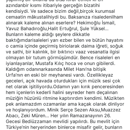
azındanbir kısmı itibariyle gerçeğin bizatihi
kendisiydi. Ve sadece bizim değil,birçok kurumsal
cemaatin mâkustalihiydi bu. Baksanıza risaledenilham
alınarak kaleme alınan eserlere? Hekimoğlu İsmail,
Yavuz Bahadıroğlu,Halit Ertuğrul, Şule Yüksel…
Bunların kaleme aldığı şeylere dikkatle
baktığımdarisaleleri yarı ezber bilen ve bütün hayatını
o camia içinde geçirmiş biriolarak daima iğreti, soğuk
ve sathi, bir kalınlık, bir bıktırıcı vaaz vesanatla ilgisi
olmayan bir tutum görmüşümdür. Bence risaleleri en
iyianlayanlar, Mustafa Kılıç hoca ve onun gibilerdi.
Kaldığım odanınarkasında Milet Hanı’na bitişik
Urfa’nın en eski bir meyhanesi vardı. Özellikleyaz
geceleri, açık havada oturdukları için müzik sesi çok
net olarak işitiliyordu.Odamın yarı kırık penceresinden
hem içenlerin kederli halini seyreder hem deçalınan
müziğin hüzünlü ritmine kaptırırdım kendimi. Müzikten
pek anlamazdım ozamanlar ama kaçak olarak dinliyor
ve hoşlanıyordum. Minik Serçe Sezen Aksu,Muazzez
Abacı, Zeki Müren… Her yılın Ramazanayının 26.
Gecesi Bediüzzaman mevlidi yapılırdı. Bu mevlit için
Türkiye’nin heryerinden binlerce misafir gelir, bunların