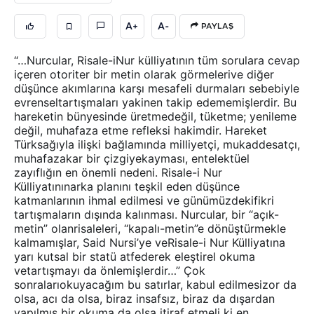
A+
A-
PAYLAŞ
“…Nurcular, Risale-iNur külliyatının tüm sorulara cevap
içeren otoriter bir metin olarak görmelerive diğer
düşünce akımlarına karşı mesafeli durmaları sebebiyle
evrenseltartışmaları yakinen takip edememişlerdir. Bu
hareketin bünyesinde üretmedeğil, tüketme; yenileme
değil, muhafaza etme refleksi hakimdir. Hareket
Türksağıyla ilişki bağlamında milliyetçi, mukaddesatçı,
muhafazakar bir çizgiyekayması, entelektüel
zayıflığın en önemli nedeni. Risale-i Nur
Külliyatınınarka planını teşkil eden düşünce
katmanlarının ihmal edilmesi ve günümüzdekifikri
tartışmaların dışında kalınması. Nurcular, bir “açık-
metin” olanrisaleleri, “kapalı-metin”e dönüştürmekle
kalmamışlar, Said Nursi’ye veRisale-i Nur Külliyatına
yarı kutsal bir statü atfederek eleştirel okuma
vetartışmayı da önlemişlerdir…” Çok
sonralarıokuyacağım bu satırlar, kabul edilmesizor da
olsa, acı da olsa, biraz insafsız, biraz da dışardan
yapılmış bir okuma da olsa itiraf etmeli ki en