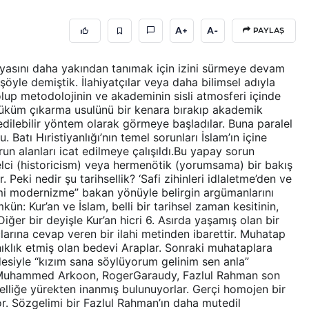
A+
A-
PAYLAŞ
yasını daha yakından tanımak için izini sürmeye devam
 şöyle demiştik. İlahiyatçılar veya daha bilimsel adıyla
 olup metodolojinin ve akademinin sisli atmosferi içinde
 hüküm çıkarma usulünü bir kenara bırakıp akademik
ilebilir yöntem olarak görmeye başladılar. Buna paralel
u. Batı Hıristiyanlığı’nın temel sorunları İslam’ın içine
un alanları icat edilmeye çalışıldı.Bu yapay sorun
hselci (historicism) veya hermenötik (yorumsama) bir bakış
. Peki nedir şu tarihsellik? ‘Safi zihinleri idlaletme’den ve
ami modernizme” bakan yönüyle belirgin argümanlarını
: Kur’an ve İslam, belli bir tarihsel zaman kesitinin,
iğer bir deyişle Kur’an hicri 6. Asırda yaşamış olan bir
açlarına cevap veren bir ilahi metinden ibarettir. Muhatap
anıklık etmiş olan bedevi Araplar. Sonraki muhataplara
desiyle “kızım sana söylüyorum gelinim sen anla”
i, Muhammed Arkoon, RogerGaraudy, Fazlul Rahman son
selliğe yürekten inanmış bulunuyorlar. Gerçi homojen bir
r. Sözgelimi bir Fazlul Rahman’ın daha mutedil