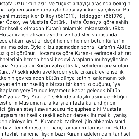
ustafa Öztürk’ün aşırı ve “uçuk” anlayışı arasında belirgin
ına rağmen sonuç itibariyle hepsi aynı kapıya çıkıyor. Bu
ni müsteşrikler:Diltey (öl:1911), Heidegger (öl:1976),
Ömer Özsoy ve Mustafa Öztürk. Hatta Özsoy’a göre sahih
r. Tarihsellik olmadan Kuran’ı anlamak imkansızdır. (Bkz:
k Hocamız ise ahkam ayetler ve hadisler konusunda
adece ahkam ayetler değil hemen hemen bütün Kur’an’ın
ğını ima eder. Öyle ki bu aşamadan sonra ‘Kur’an’ın Aktüel
z gibi görünür. Hocamıza göre Kur’an-ı Kerimdeki ahiret
ahnelerinin hemen hepsi bedevi Arapların muhayyilesine
ana Arapça bir Kur’an vahyettik ki, şehirlerin anası olan
ura, 7) şeklindeki ayetlerden yola çıkarak evrensellik
kke’nin çevresinden bütün dünya sathını anlamanın tek
etlerin tarihselliğin bizzat bir kanıtı olduğunu, “ya
 hitapların yeryüzünde kıyamete kadar gelecek bütün
ı” ya da “Ey Araplar” şeklinde anlaşılmasını gerektiğini
eistlerin Müslümanlara karşı en fazla kullandığı bir
iliğin en ateşli savunucusu hiç şüphesiz ki Mustafa
gasını tarihsellik teşkil ediyor dersek ihtimal ki yanlış
en dinleyelim: “…Kurandaki tarihselliğin ahkamla sınırlı
bazı temel mesajları hariç tamamen tarihseldir. Hatta
tevhit inancına ilişkin bazı Kuran ifadeleri dahi tarihsel