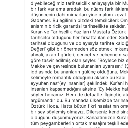
diyebileceğimiz tarihselcilik anlayışıyla bir M
bir fark var ama aradaki bu nüans farklılıklar
düşüncenin dahi mimarları yine malum zevat ya
Gadamer. Bu eğilimin bizdeki temsilcileri: 
anlamın biricik garantisi tarihsellikte saklıdı
Kuran ve Tarihsellik Yazıları) Mustafa Öztür
tarihselci olduğunu her fırsatta ilan eder. S
tarihsel olduğunu ve dolayısıyla tarihte kaldı
Değeri’ gibi bir önermeden söz etmek imkansı
ahvali, azap figürleri, cennet ve cehennem s
göre tasvir edilmiş olan şeyler. “Böylece biz s
Mekke ve çevresinde bulunanları uyarasın.” (Ş
iddiasında bulunanların gülünç olduğunu, Me
kelimeyle romantik olduğunu aksine bu kabil ay
eyyuhen nas”(ey insanlar) şeklindeki Kur’ani
insanları kapsamadığını aksine “Ey Mekke halk
söyler hocamız. Hem de defaatle. İlginçtir, at
argümandır bu. Bu manada ülkemizde tarihselc
Öztürk Hoca. Hatta bütün fikri hasılatının omur
bir şey söylemiş olmayız. Dilerseniz kendisind
olduğunu düşünmüyoruz. Kanaatimizce Kur’an 
tüm peygamberlerin ortak mesajını teşkil eden 