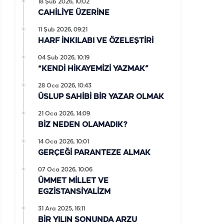
18 Şub 2026, 10:02
CAHİLİYE ÜZERİNE
11 Şub 2026, 09:21
HARF İNKILABI VE ÖZELEŞTİRİ
04 Şub 2026, 10:19
“KENDİ HİKAYEMİZİ YAZMAK”
28 Oca 2026, 10:43
ÜSLUP SAHİBİ BİR YAZAR OLMAK
21 Oca 2026, 14:09
BİZ NEDEN OLAMADIK?
14 Oca 2026, 10:01
GERÇEĞİ PARANTEZE ALMAK
07 Oca 2026, 10:06
ÜMMET MİLLET VE
EGZİSTANSİYALİZM
31 Ara 2025, 16:11
BİR YILIN SONUNDA ARZU