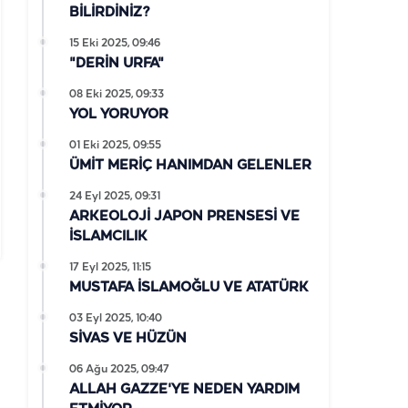
BİLİRDİNİZ?
15 Eki 2025, 09:46
"DERİN URFA"
08 Eki 2025, 09:33
YOL YORUYOR
01 Eki 2025, 09:55
ÜMİT MERİÇ HANIMDAN GELENLER
24 Eyl 2025, 09:31
ARKEOLOJİ JAPON PRENSESİ VE
İSLAMCILIK
17 Eyl 2025, 11:15
MUSTAFA İSLAMOĞLU VE ATATÜRK
03 Eyl 2025, 10:40
SİVAS VE HÜZÜN
06 Ağu 2025, 09:47
ALLAH GAZZE'YE NEDEN YARDIM