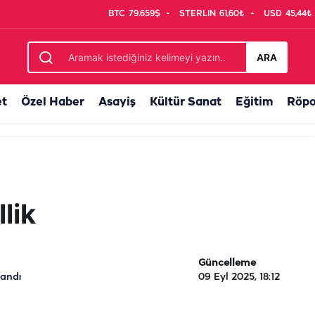
BTC
79.659$
STERLIN
61,60₺
USD
45,44₺
ARA
et
Özel Haber
Asayiş
Kültür Sanat
Eğitim
Röpo
lik
Güncelleme
landı
09 Eyl 2025, 18:12