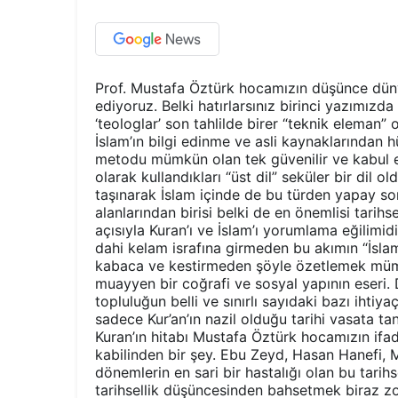
Prof. Mustafa Öztürk hocamızın düşünce dün
ediyoruz. Belki hatırlarsınız birinci yazımızda
‘teologlar’ son tahlilde birer “teknik eleman”
İslam’ın bilgi edinme ve asli kaynaklarından
metodu mümkün olan tek güvenilir ve kabul ed
olarak kullandıkları “üst dil” seküler bir dil old
taşınarak İslam içinde de bu türden yapay sor
alanlarından birisi belki de en önemlisi tari
açısıyla Kuran’ı ve İslam’ı yorumlama eğilimidir
dahi kelam israfına girmeden bu akımın “İsl
kabaca ve kestirmeden şöyle özetlemek mümkün
muayyen bir coğrafi ve sosyal yapının eseri. D
topluluğun belli ve sınırlı sayıdaki bazı ihtiy
sadece Kur’an’ın nazil olduğu tarihi vasata t
Kuran’ın hitabı Mustafa Öztürk hocamızın ifa
kabilinden bir şey. Ebu Zeyd, Hasan Hanef
dönemlerin en sari bir hastalığı olan bu tarih
tarihsellik düşüncesinden bahsetmek biraz zo