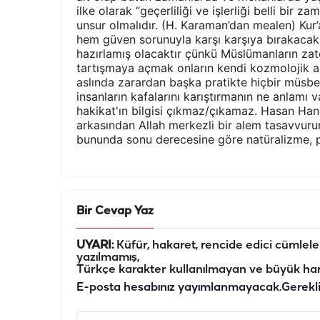
ilke olarak “geçerliliği ve işlerliği belli bir z
unsur olmalıdır. (H. Karaman’dan mealen) Kur’
hem güven sorunuyla karşı karşıya bırakacak
hazırlamış olacaktır çünkü Müslümanların zat
tartışmaya açmak onların kendi kozmolojik anl
aslında zarardan başka pratikte hiçbir müsb
insanların kafalarını karıştırmanın ne anlamı 
hakikat'ın bilgisi çıkmaz/çıkamaz. Hasan Hanefi
arkasından Allah merkezli bir alem tasavvuru
bununda sonu derecesine göre natüralizme, p
Bir Cevap Yaz
UYARI:
Küfür, hakaret, rencide edici cümleler 
yazılmamış,
Türkçe karakter kullanılmayan ve büyük har
E-posta hesabınız yayımlanmayacak.
Gerekl