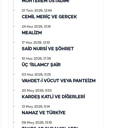
MUHTEREM ÜSTADIM!
01 Tem 2026, 12:44
CEMİL MERİÇ VE GERÇEK
24 Haz 2026, 13:19
MEALİZM
17 Haz 2026, 12:10
SAİD NURSİ VE ŞÖHRET
10 Haz 2026, 17:38
ÜÇ 'İSLAMCI' ŞAİR
03 Haz 2026, 11:35
VAHDET-İ VÜCUT VEYA PANTEİZM
20 May 2026, 11:55
KARDEŞ KATLİ VE DİĞERLERİ
13 May 2026, 11:14
NAMAZ VE TÜRKİYE
06 May 2026, 13:19