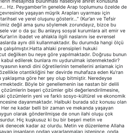
lerin mesajında bulunması hasebiyle ahiret konusuna
rlidir… Hz. Peygamber’in genelde Arap toplumunu özelde de
 çevresinde yaşayan müşrik Arapları uyarması için
 tarihsel ve yerel oluşunu gösterir…” (Kur’an ve Tefsir
dimiz değil ama şunu söylemek zorundayız, bizce bu
ele var o da şu: Bu anlayış sosyal kurumlara ait emir ve
r’an’ın ibadet ve ahlakla ilgili naslarını ise evrensel
 naslarda aynı dili kullanmaktadır. Bu durumda hangi ölçü
çalışılmıştır.Hatta ahlaki prensipleri hukuki
vcut değilken bu neye göre yapılmaktadır. Doğrusu bunun
 kabul edilerek bunlara mı uydurulmak istenmektedir?
ünyasının kendi dini öğretilerinin temellerini anlamak için
(özellikle otantikliğini her devirde muhafaza eden Ku’ran
Bu yaklaşıma göre her şey olup bitmiştir. Neredeyse
mektedir. Böyle bir genellemenin ise nastan bir delili
hi çözümlerin beşeri çözümler gibi değerlendirilmesine,
eski çözümlerin yeni ve farklı sosyo-kültürel ve ekonomik
şüncesine dayanmaktadır. Halbuki burada söz konusu olan
ir. Her ne kadar belli bir zaman ve mekanda yaşayan
na uygun olarak gönderilmişse de onun ilahi oluşu çok
surdur. Hiç kuşkusuz ki bu bir beşeri metin ve
ok denecek kadar az olurdu. Metin ve düzenleme Allaha
ayan insanların ondan yararlanmaları istenince, onda