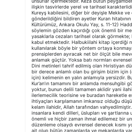
unsurlar içermektedir. Keza bütün peygamber
ilişkin tasvirlerde yerel ve tarihsel karakte
Kureyş kabilesini, diğer bir deyişle Mekke ve
gönderildiğini bildiren ayetler Kuran hitabının
Kültürümüz, Ankara Okulu Yay, s. 11-12) Had
söylemin gözden kaçırdığı çok önemli bir mes
yasaklarla cezaları tarihsel olarak görmekte; Ku
kabul etmektedir. Halbukiilahi kitap içerdiği
kullanılarak böyle bir yöntem ortaya konmaya 
prensiplerden ayıracak net bir ölçüt bile me
anlamak güçtür. Yoksa batı normları evrensel
Dini metinleri tahrif edilmiş olan Hıristiyan d
bir derece anlamlı olan bu girişim bizim için 
için) kelimenin en yalın anlamıyla yersizdir. 
Kur’an’ın tamamını bir anlamda mensuhgibi gör
yoktur, bunun delili tamamen aklidir yani ila
ilerlemecilik teorisine ve buradan hareketle 
ihtiyaçları karşılamanın imkansız olduğu dü
kelam ilahidir, Allah tarafından vahyedilmişt
insanlara kendi dilleri, üslupları ve şartları
önemli ve hiçbir zaman ihmal edilemez bir un
düzenleme olsaydı evrensel denecek kısmı y
ait olup bütün zamanlarda ve mekanlarda yaş