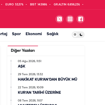
EURO
53,37₺
BIST
14.598₺
GR.ALTIN
6.856,23₺
rtaj
Spor
Ekonomi
Sağlık
Diğer Yazıları
05 Ağu 2026, 11:51
AŞK
29 Tem 2026, 13:32
HAKİKAT KUR'AN'DAN BÜYÜK MÜ
22 Tem 2026, 10:09
KUR'AN TARİHİ ÜZERİNE
08 Tem 2026, 11:07