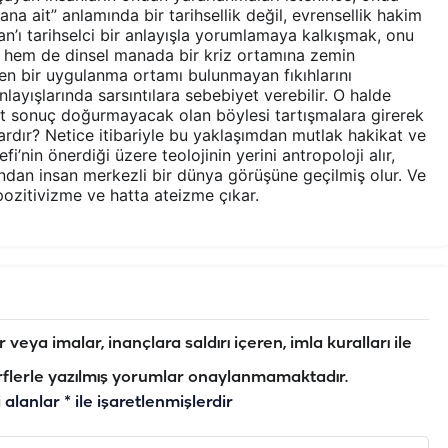
amana ait” anlamında bir tarihsellik değil, evrensellik hakim
an’ı tarihselci bir anlayışla yorumlamaya kalkışmak, onu
 hem de dinsel manada bir kriz ortamına zemin
en bir uygulanma ortamı bulunmayan fıkıhlarını
ayışlarında sarsıntılara sebebiyet verebilir. O halde
et sonuç doğurmayacak olan böylesi tartışmalara girerek
vardır? Netice itibariyle bu yaklaşımdan mutlak hakikat ve
’nin önerdiği üzere teolojinin yerini antropoloji alır,
ndan insan merkezli bir dünya görüşüne geçilmiş olur. Ve
ozitivizme ve hatta ateizme çıkar.
veya imalar, inançlara saldırı içeren, imla kuralları ile
flerle yazılmış yorumlar onaylanmamaktadır.
i alanlar
*
ile işaretlenmişlerdir