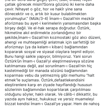
çatlak görecek misin?Sonra gözünü iki kerre daha
çevir. Nihayet o göz, hor ve hakîr yine sana
dönecektir ve o, artık bir kusur bulabilmekten
yorulmuştur.” (Mülk/3-4) İmam-ı Gazali’nin mezkûr
aforizması bu ayet-i kerimelerin yansımasından başka
birşey değil. Ve el-hak serapa doğrudur. Öztürk,
hikmetine akıl erdirmekte zorlandığımız bir
şekilde,İmam-ı Gazali’nin kozmostaki göz alıcı düzeni,
ahengi ve muhteşemliği anlatmak için sarfettiği bir
aforizmayı (ya da kelam-ı kibarı) bağlamından
kopararak sosyal ve siyasal olaylara teşmil ediyor.
Bunu hangi saikle yapıyor, bilmiyoruz. Yani sorun
Öztürk’ün İmam-ı Gazali’yi eleştirmesiveya sözüne
katılmaması değil, asıl sorunİmam-ı Gazali’nin hiç
kastetmediği bir manada sözünü bağlamından
koparması vebu da yetmezmiş gibi merhumu “halt
etmek”le suçlaması. Öztürk,defaatlekendisini
eleştirenlere karşı en ziyade hayıflandığı hususun
sözlerinin bağlamından kopartılarak çarpıtılması
olduğunu söyler, haklı olarak. Ve câlib-i dikkattir, bu
yazıda aynı haksız, hukuksuz ve yersiz muameleyi
bizzat kendisi İmam-ı Gazali’ye yapar. Hem de nahoş