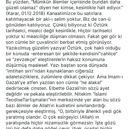
Bu yüzden, “Mümkün âlemler içerisinde bundan daha
güzeli olamaz” diyen her kimse, kesinlikle halt ediyor.”
(Karar, 01.12.2018) Kanaatimizce bu satırlara
katılmayacak bir akl-ı selim yoktur. Biz de can-ü
gönülden katılıyoruz. Çünkü biliyoruz ki Öztürk
tarihselci, mealci değil kesinlikle. Hiçbir tarihselci
yoktur ki mealciliğe düşman olmasın. Fakat gel gör ki
son cümle bir çuvalinciri berbat etmiş görünüyor.
Yazıkolmuş güzelim yazıya! Öztürk, çok haklı olduğu
bir konuda -enteresan bir şekilde-kendisini“cahilce”
ve “zevzekçe” eleştirenlerin haksız konumuna
düşürmüş maalesef. Yazı baştan sona dünyada
“imtihan sırrı”ndan kaynaklanan ciğersûz
adaletsizliklere, zulümlere dikkat çekiyor. Ama İmam-ı
Gazali’ye atfen yazılan son cümle “ne alaka!”
dedirtecek cinsten. Elbette Gazali’nin sözü ayet
değildir ve pekala eleştirilebilir. Nitekim “İslami
TeodiseTartışmaları”nın merkezinde yer alan bu sözü
bazı âlimler de Allah’ın kudretini sınırlandırdığı
gerekçesiyle eleştirmiş. “O, birbiriyle âhenkli yedi gök
yaratmış olandır. O çok esirgeyici (Allah) ın
yaratışında hiçbir nizamsızlık görmezsin. İşte gözü
(nü bir defa daha göğe) çevir, (bak, orada) hiçbir