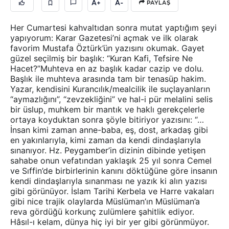
A+
A-
PAYLAŞ
Her Cumartesi kahvaltıdan sonra mutat yaptığım şeyi
yapıyorum: Karar Gazetesi’ni açmak ve ilk olarak
favorim Mustafa Öztürk’ün yazısını okumak. Gayet
güzel seçilmiş bir başlık: “Kuran Kafi, Tefsire Ne
Hacet?”Muhteva en az başlık kadar cazip ve dolu.
Başlık ile muhteva arasında tam bir tenasüp hakim.
Yazar, kendisini Kurancılık/mealcilik ile suçlayanların
“aymazlığını”, “zevzekliğini” ve hal-i pür melalini selis
bir üslup, muhkem bir mantık ve haklı gerekçelerle
ortaya koyduktan sonra şöyle bitiriyor yazısını: “…
İnsan kimi zaman anne-baba, eş, dost, arkadaş gibi
en yakınlarıyla, kimi zaman da kendi dindaşlarıyla
sınanıyor. Hz. Peygamber’in dizinin dibinde yetişen
sahabe onun vefatından yaklaşık 25 yıl sonra Cemel
ve Sıffin’de birbirlerinin kanını döktüğüne göre insanın
kendi dindaşlarıyla sınanması ne yazık ki alın yazısı
gibi görünüyor. İslam Tarihi Kerbela ve Harre vakaları
gibi nice trajik olaylarda Müslüman’ın Müslüman’a
reva gördüğü korkunç zulümlere şahitlik ediyor.
Hâsıl-ı kelam, dünya hiç iyi bir yer gibi görünmüyor.