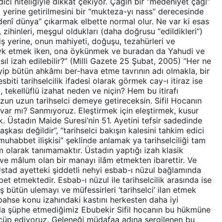
edici niteliğiyle dikkat çekiyor. Çağın bir “medeniyet çağı”
yerine getirilmesini bir “mukteza-yı nass” derecesinde
enî dünya” çıkarmak elbette normal olur. Ne var ki esas
zihinleri, meşgul oldukları (daha doğrusu “edildikleri”)
iş yerine, onun mahiyeti, doğuşu, tezahürleri ve
k etmek iken, ona öykünmek ve buradan da Yahudi ve
sıl izah edilebilir?” (Milli Gazete 25 Şubat, 2005) “Her ne
ip bütün ahkâmı ber-hava etme tavrının adı olmakla, bir
biti tarihselcilik ifadesi olarak görmek cay-ı itiraz ise
 tekellüflü izahat neden ve niçin? Hem bu itirafı
 uzun tarihselci demeye getireceksin. Sifil Hocanın
var mı? Sanmıyoruz. Eleştirmek için eleştirmek, kusur
k. Üstadın Maide Suresi’nin 51. Ayetini tefsir sadedinde
şkası değildir”, “tarihselci bakışın kalesini tahkim edici
a muhabbet ilişkisi” şeklinde anlamak ya tarihselciliği tam
 olarak tanımamaktır. Üstadın yaptığı izah klasik
ve mâlum olan bir manayı ilâm etmekten ibarettir. Ve
stad ayetteki şiddetli nehyi esbab-ı nüzul bağlamında
t etmektedir. Esbab-ı nüzul ile tarihselcilik arasında ise
 bütün ulemayı ve müfessirleri ‘tarihselci’ ilan etmek
ahse konu izahındaki kastını herkesten daha iyi
la şüphe etmediğimiz Ebubekir Sifil hocanın bu hükmüne
cüp ediyoruz. Geleneği müdafaa adına sergilenen bu