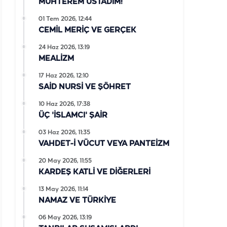
MUHTEREM ÜSTADIM!
01 Tem 2026, 12:44
CEMİL MERİÇ VE GERÇEK
24 Haz 2026, 13:19
MEALİZM
17 Haz 2026, 12:10
SAİD NURSİ VE ŞÖHRET
10 Haz 2026, 17:38
ÜÇ 'İSLAMCI' ŞAİR
03 Haz 2026, 11:35
VAHDET-İ VÜCUT VEYA PANTEİZM
20 May 2026, 11:55
KARDEŞ KATLİ VE DİĞERLERİ
13 May 2026, 11:14
NAMAZ VE TÜRKİYE
06 May 2026, 13:19