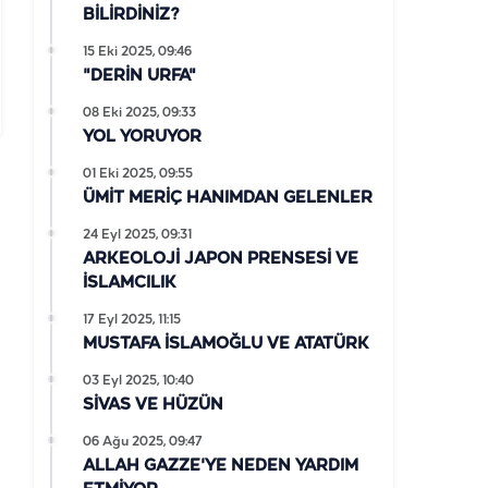
BİLİRDİNİZ?
15 Eki 2025, 09:46
"DERİN URFA"
08 Eki 2025, 09:33
YOL YORUYOR
01 Eki 2025, 09:55
ÜMİT MERİÇ HANIMDAN GELENLER
24 Eyl 2025, 09:31
ARKEOLOJİ JAPON PRENSESİ VE
İSLAMCILIK
17 Eyl 2025, 11:15
MUSTAFA İSLAMOĞLU VE ATATÜRK
03 Eyl 2025, 10:40
SİVAS VE HÜZÜN
06 Ağu 2025, 09:47
ALLAH GAZZE'YE NEDEN YARDIM