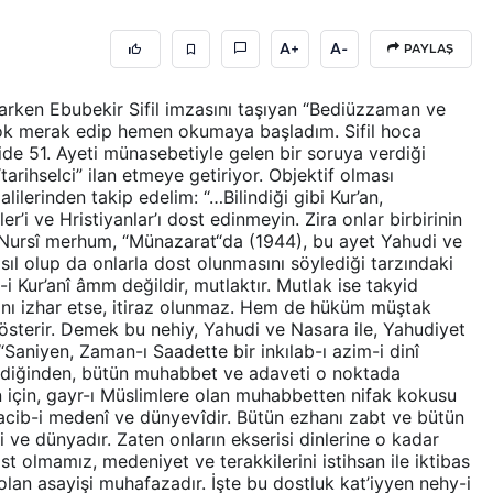
A+
A-
PAYLAŞ
yaparken Ebubekir Sifil imzasını taşıyan “Bediüzzaman ve
e. Çok merak edip hemen okumaya başladım. Sifil hoca
e 51. Ayeti münasebetiyle gelen bir soruya verdiği
“tarihselci” ilan etmeye getiriyor. Objektif olması
ilerinden takip edelim: “…Bilindiği gibi Kur’an,
r’i ve Hristiyanlar’ı dost edinmeyin. Zira onlar birbirinin
d Nursî merhum, “Münazarat“da (1944), bu ayet Yahudi ve
sıl olup da onlarla dost olunmasını söylediği tarzındaki
i Kur’anî âmm değildir, mutlaktır. Mutlak ise takyid
dını izhar etse, itiraz olunmaz. Hem de hüküm müştak
 gösterir. Demek bu nehiy, Yahudi ve Nasara ile, Yahudiyet
“Saniyen, Zaman-ı Saadette bir inkılab-ı azim-i dinî
irdiğinden, bütün muhabbet ve adaveti o noktada
 için, gayr-ı Müslimlere olan muhabbetten nifak kokusu
ı acib-i medenî ve dünyevîdir. Bütün ezhanı zabt ve bütün
ve dünyadır. Zaten onların ekserisi dinlerine o kadar
t olmamız, medeniyet ve terakkilerini istihsan ile iktibas
olan asayişi muhafazadır. İşte bu dostluk kat’iyyen nehy-i