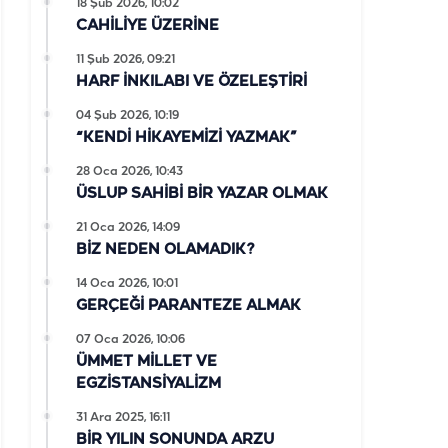
18 Şub 2026, 10:02
CAHİLİYE ÜZERİNE
11 Şub 2026, 09:21
HARF İNKILABI VE ÖZELEŞTİRİ
04 Şub 2026, 10:19
“KENDİ HİKAYEMİZİ YAZMAK”
28 Oca 2026, 10:43
ÜSLUP SAHİBİ BİR YAZAR OLMAK
21 Oca 2026, 14:09
BİZ NEDEN OLAMADIK?
14 Oca 2026, 10:01
GERÇEĞİ PARANTEZE ALMAK
07 Oca 2026, 10:06
ÜMMET MİLLET VE
EGZİSTANSİYALİZM
31 Ara 2025, 16:11
BİR YILIN SONUNDA ARZU