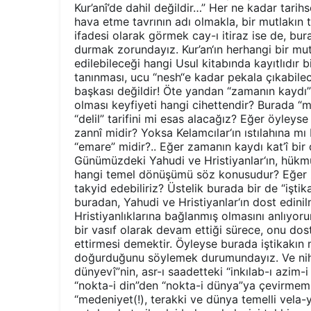
Kur’anî’de dahil değildir…” Her ne kadar tari
hava etme tavrının adı olmakla, bir mutlakın ta
ifadesi olarak görmek cay-ı itiraz ise de, bur
durmak zorundayız. Kur’an‘ın herhangi bir mu
edilebileceği hangi Usul kitabında kayıtlıdır 
tanınması, ucu “nesh“e kadar pekala çıkabilecek
başkası değildir! Öte yandan “zamanın kaydı”nı
olması keyfiyeti hangi cihettendir? Burada “
“delil” tarifini mi esas alacağız? Eğer öyleyse
zannî midir? Yoksa Kelamcılar‘ın ıstılahına m
“emare” midir?.. Eğer zamanın kaydı kat’î bir
Günümüzdeki Yahudi ve Hristiyanlar‘ın, hükmün
hangi temel dönüşümü söz konusudur? Eğer zam
takyid edebiliriz? Üstelik burada bir de “işti
buradan, Yahudi ve Hristiyanlar‘ın dost edini
Hristiyanlıklarına bağlanmış olmasını anlıyor
bir vasıf olarak devam ettiği sürece, onu dos
ettirmesi demektir. Öyleyse burada iştikakı
doğurduğunu söylemek durumundayız. Ve niha
dünyevî”nin, asr-ı saadetteki “inkılab-ı azim-i 
“nokta-i din”den “nokta-i dünya”ya çevirmemizi
“medeniyet(!), terakki ve dünya temelli vela