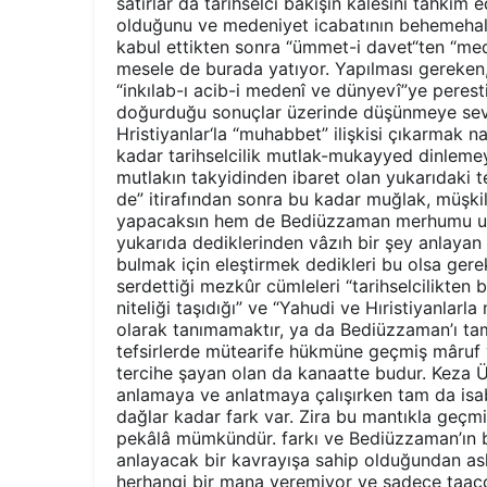
satırlar da tarihselci bakışın kalesini tahkim 
olduğunu ve medeniyet icabatının behemehal 
kabul ettikten sonra “ümmet-i davet“ten “med
mesele de burada yatıyor. Yapılması gereken, 
“inkılab-ı acib-i medenî ve dünyevî”ye perest
doğurduğu sonuçlar üzerinde düşünmeye sev
Hristiyanlar‘la “muhabbet” ilişkisi çıkarmak na
kadar tarihselcilik mutlak-mukayyed dinlemey
mutlakın takyidinden ibaret olan yukarıdaki tes
de” itirafından sonra bu kadar muğlak, müşkil,
yapacaksın hem de Bediüzzaman merhumu uzun
yukarıda dediklerinden vâzıh bir şey anlayan 
bulmak için eleştirmek dedikleri bu olsa gere
serdettiği mezkûr cümleleri “tarihselcilikten ba
niteliği taşıdığı” ve “Yahudi ve Hıristiyanlarl
olarak tanımamaktır, ya da Bediüzzaman’ı tam
tefsirlerde mütearife hükmüne geçmiş mâruf 
tercihe şayan olan da kanaatte budur. Keza Ü
anlamaya ve anlatmaya çalışırken tam da isabe
dağlar kadar fark var. Zira bu mantıkla geçmiş
pekâlâ mümkündür. farkı ve Bediüzzaman’ın b
anlayacak bir kavrayışa sahip olduğundan as
herhangi bir mana veremiyor ve sadece taac