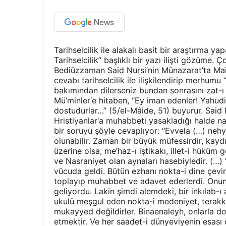
Tarihselcilik ile alakalı basit bir araştırma 
Tarihselcilik” başlıklı bir yazı ilişti gözüm
Bediüzzaman Said Nursi’nin Münazarat’ta Maid
cevabı tarihselcilik ile ilişkilendirip merhumu 
bakımından dilerseniz bundan sonrasını zat-ı al
Mü’minler‘e hitaben, “Ey iman edenler! Yahudile
dostudurlar…” (5/el-Mâide, 51) buyurur. Sai
Hristiyanlar‘a muhabbeti yasakladığı halde na
bir soruyu şöyle cevaplıyor: “Evvela (…) nehy-
olunabilir. Zaman bir büyük müfessirdir, kay
üzerine olsa, me’haz-ı iştikakı, illet-i hüküm
ve Nasraniyet olan aynaları hasebiyledir. (…) 
vücuda geldi. Bütün ezhanı nokta-i dine çev
toplayıp muhabbet ve adavet ederlerdi. Onun
geliyordu. Lakin şimdi alemdeki, bir inkılab-
ukulü meşgul eden nokta-i medeniyet, terakki 
mukayyed değildirler. Binaenaleyh, onlarla dos
etmektir. Ve her saadet-i dünyeviyenin esası 