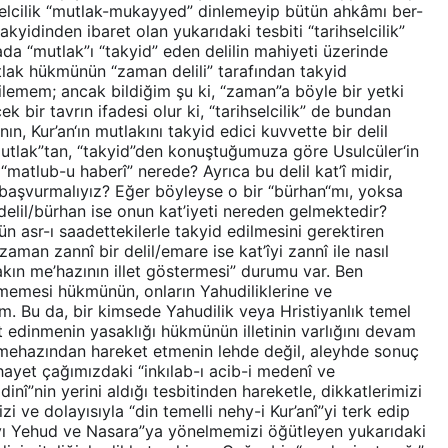
hselcilik “mutlak-mukayyed” dinlemeyip bütün ahkâmı ber-
kyidinden ibaret olan yukarıdaki tesbiti “tarihselcilik”
ada “mutlak”ı “takyid” eden delilin mahiyeti üzerinde
tlak hükmünün “zaman delili” tarafından takyid
bilemem; ancak bildiğim şu ki, “zaman”a böyle bir yetki
 bir tavrın ifadesi olur ki, “tarihselcilik” de bundan
n, Kur’an‘ın mutlakını takyid edici kuvvette bir delil
mutlak”tan, “takyid”den konuştuğumuza göre Usulcüler‘in
 “matlub-u haberî” nerede? Ayrıca bu delil kat’î midir,
ı başvurmalıyız? Eğer böyleyse o bir “bürhan“mı, yoksa
 delil/bürhan ise onun kat’iyeti nereden gelmektedir?
 asr-ı saadettekilerle takyid edilmesini gerektiren
an zannî bir delil/emare ise kat’îyi zannî ile nasıl
kakın me’hazının illet göstermesi” durumu var. Ben
lmemesi hükmünün, onların Yahudiliklerine ve
um. Bu da, bir kimsede Yahudilik veya Hristiyanlık temel
t edinmenin yasaklığı hükmünün illetinin varlığını devam
n mehazından hareket etmenin lehde değil, aleyhde sonuç
yet çağımızdaki “inkılab-ı acib-i medenî ve
dinî”nin yerini aldığı tesbitinden hareketle, dikkatlerimizi
 ve dolayısıyla “din temelli nehy-i Kur’anî”yi terk edip
-yı Yehud ve Nasara”ya yönelmemizi öğütleyen yukarıdaki