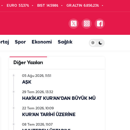
EURO
53,37₺
BIST
14.598₺
GR.ALTIN
6.856,23₺
rtaj
Spor
Ekonomi
Sağlık
Diğer Yazıları
05 Ağu 2026, 11:51
AŞK
29 Tem 2026, 13:32
HAKİKAT KUR'AN'DAN BÜYÜK MÜ
22 Tem 2026, 10:09
KUR'AN TARİHİ ÜZERİNE
08 Tem 2026, 11:07