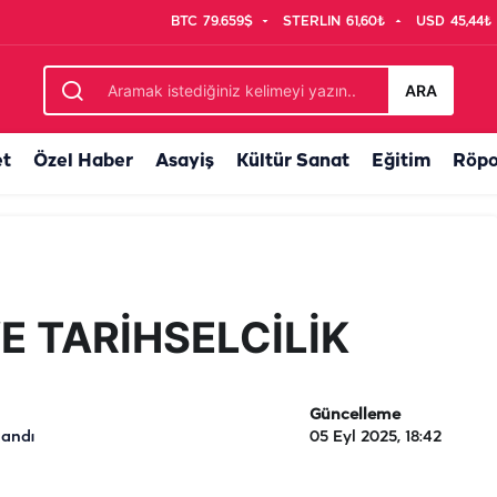
BTC
79.659$
STERLIN
61,60₺
USD
45,44₺
ARA
et
Özel Haber
Asayiş
Kültür Sanat
Eğitim
Röpo
 TARİHSELCİLİK
Güncelleme
landı
05 Eyl 2025, 18:42