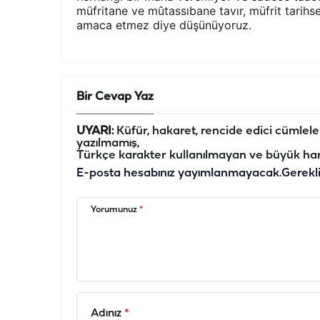
müfritane ve mûtassıbane tavır, müfrit tarih
amaca etmez diye düşünüyoruz.
Bir Cevap Yaz
UYARI:
Küfür, hakaret, rencide edici cümleler 
yazılmamış,
Türkçe karakter kullanılmayan ve büyük har
E-posta hesabınız yayımlanmayacak.
Gerekl
Yorumunuz
*
Adınız
*