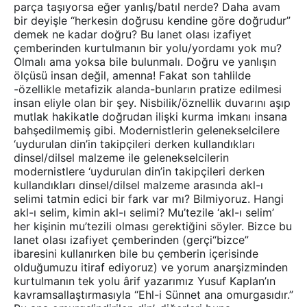
parça taşıyorsa eğer yanlış/batıl nerde? Daha avam
bir deyişle “herkesin doğrusu kendine göre doğrudur”
demek ne kadar doğru? Bu lanet olası izafiyet
çemberinden kurtulmanın bir yolu/yordamı yok mu?
Olmalı ama yoksa bile bulunmalı. Doğru ve yanlışın
ölçüsü insan değil, amenna! Fakat son tahlilde
-özellikle metafizik alanda-bunların pratize edilmesi
insan eliyle olan bir şey. Nisbilik/öznellik duvarını aşıp
mutlak hakikatle doğrudan ilişki kurma imkanı insana
bahşedilmemiş gibi. Modernistlerin gelenekselcilere
‘uydurulan din’in takipçileri derken kullandıkları
dinsel/dilsel malzeme ile gelenekselcilerin
modernistlere ‘uydurulan din’in takipçileri derken
kullandıkları dinsel/dilsel malzeme arasında akl-ı
selimi tatmin edici bir fark var mı? Bilmiyoruz. Hangi
akl-ı selim, kimin akl-ı selimi? Mu’tezile ‘akl-ı selim’
her kişinin mu’tezili olması gerektiğini söyler. Bizce bu
lanet olası izafiyet çemberinden (gerçi“bizce”
ibaresini kullanırken bile bu çemberin içerisinde
olduğumuzu itiraf ediyoruz) ve yorum anarşizminden
kurtulmanın tek yolu ârif yazarımız Yusuf Kaplan’ın
kavramsallaştırmasıyla “Ehl-i Sünnet ana omurgasıdır.”