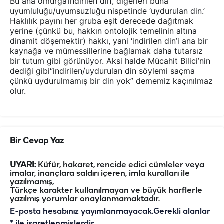
Bu ana omurga‘indirilen din’, diğerleri buna
uyumluluğu/uyumsuzluğu nispetinde ‘uydurulan din.’
Haklılık payını her gruba eşit derecede dağıtmak
yerine (çünkü bu, hakkın ontolojik temelinin altına
dinamit döşemektir) hakkı, yani ‘indirilen din’i ana bir
kaynağa ve mümessillerine bağlamak daha tutarsız
bir tutum gibi görünüyor. Aksi halde Mücahit Bilici’nin
dediği gibi“indirilen/uydurulan din söylemi saçma
çünkü uydurulmamış bir din yok” dememiz kaçınılmaz
olur.
Bir Cevap Yaz
UYARI:
Küfür, hakaret, rencide edici cümleler veya
imalar, inançlara saldırı içeren, imla kuralları ile
yazılmamış,
Türkçe karakter kullanılmayan ve büyük harflerle
yazılmış yorumlar onaylanmamaktadır.
E-posta hesabınız yayımlanmayacak.
Gerekli alanlar
*
ile işaretlenmişlerdir