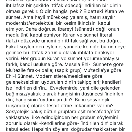
ihtilafsız bir şekilde ittifak edeceği‘indirilen bir din’in
olması gerekir. O din hangisi peki? Elbetteki Kuran ve
sünnet. Ama hayli mürekkep yalamış, hatırı sayılır
modernist/entelektüel bir kesim ikincisini kabul
etmiyor. Daha doğrusu ibareyi (sünneti) değil onun
medlulünü kabul etmiyor. Kuran ve sünnet literal
(lafzi) düzeyde umumi bir ittifak sağlıyor, bu doğru.
Fakat söylemden eyleme, yani ete kemiğe bürünmeye
gelince bu ittifak zorunlu olarak ihtilafa bırakıyor
yerini. Her grubun Kuran ve sünnet yorumu/anlayışı
farklı, kendi usulüne göre. Mesela Ehl-i Sünnet’e göre
Mu’tezile fırak-ı dalle; (sapık grup) Mu’tezile’ye göre
Ehl-i Sünnet. Modernistlere/mealcilere göre
gelenekselciler ‘uydurulan din’in takipçileri; kendileri
ise ‘indirilen din’in… Evvelemirde, yani dile gelenden
bağımsız/yalıtık olarak hangisinin düşüncesi ‘indirilen
din’, hangisinin ‘uydurulan din?’ Bunu sosyolojik
(dışarıdan) olarak tespit etme imkanımız var mı?
Sosyolojik bakış bütün gruplara eşit mesafede/nötr
yaklaşmayı ilke edindiğinden her grubun söylemini
zorunlu olarak -kendilerine göre- ‘indirilen din’ olarak
kabul eder. Hepsinin söylemi doğrudan/hakikatten bir