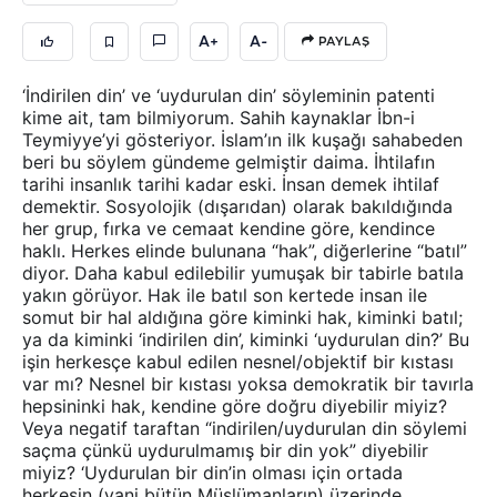
A+
A-
PAYLAŞ
‘İndirilen din’ ve ‘uydurulan din’ söyleminin patenti
kime ait, tam bilmiyorum. Sahih kaynaklar İbn-i
Teymiyye’yi gösteriyor. İslam’ın ilk kuşağı sahabeden
beri bu söylem gündeme gelmiştir daima. İhtilafın
tarihi insanlık tarihi kadar eski. İnsan demek ihtilaf
demektir. Sosyolojik (dışarıdan) olarak bakıldığında
her grup, fırka ve cemaat kendine göre, kendince
haklı. Herkes elinde bulunana “hak”, diğerlerine “batıl”
diyor. Daha kabul edilebilir yumuşak bir tabirle batıla
yakın görüyor. Hak ile batıl son kertede insan ile
somut bir hal aldığına göre kiminki hak, kiminki batıl;
ya da kiminki ‘indirilen din’, kiminki ‘uydurulan din?’ Bu
işin herkesçe kabul edilen nesnel/objektif bir kıstası
var mı? Nesnel bir kıstası yoksa demokratik bir tavırla
hepsininki hak, kendine göre doğru diyebilir miyiz?
Veya negatif taraftan “indirilen/uydurulan din söylemi
saçma çünkü uydurulmamış bir din yok” diyebilir
miyiz? ‘Uydurulan bir din’in olması için ortada
herkesin (yani bütün Müslümanların) üzerinde