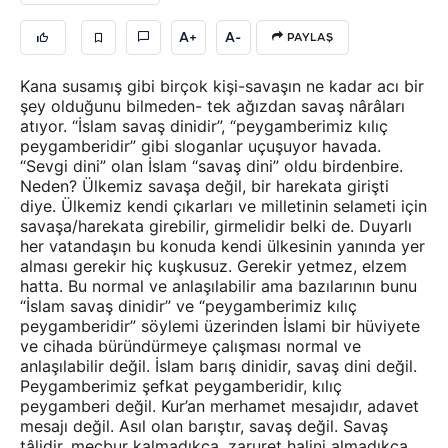
A+
A-
PAYLAŞ
Kana susamış gibi birçok kişi-savaşın ne kadar acı bir
şey olduğunu bilmeden- tek ağızdan savaş nârâları
atıyor. “İslam savaş dinidir”, “peygamberimiz kılıç
peygamberidir” gibi sloganlar uçuşuyor havada.
“Sevgi dini” olan İslam “savaş dini” oldu birdenbire.
Neden? Ülkemiz savaşa değil, bir harekata girişti
diye. Ülkemiz kendi çıkarları ve milletinin selameti için
savaşa/harekata girebilir, girmelidir belki de. Duyarlı
her vatandaşın bu konuda kendi ülkesinin yanında yer
alması gerekir hiç kuşkusuz. Gerekir yetmez, elzem
hatta. Bu normal ve anlaşılabilir ama bazılarının bunu
“İslam savaş dinidir” ve “peygamberimiz kılıç
peygamberidir” söylemi üzerinden İslami bir hüviyete
ve cihada büründürmeye çalışması normal ve
anlaşılabilir değil. İslam barış dinidir, savaş dini değil.
Peygamberimiz şefkat peygamberidir, kılıç
peygamberi değil. Kur’an merhamet mesajıdır, adavet
mesajı değil. Asıl olan barıştır, savaş değil. Savaş
tâlidir, mecbur kalmadıkça, zaruret halini almadıkça