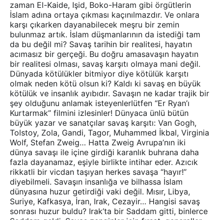
zaman El-Kaide, Işid, Boko-Haram gibi örgütlerin
İslam adına ortaya çıkması kaçınılmazdır. Ve onlara
karşı çıkarken dayanabilecek meşru bir zemin
bulunmaz artık. İslam düşmanlarının da istediği tam
da bu değil mi? Savaş tarihin bir realitesi, hayatın
acımasız bir gerçeği. Bu doğru amasavaşın hayatın
bir realitesi olması, savaş karşıtı olmaya mani değil.
Dünyada kötülükler bitmiyor diye kötülük karşıtı
olmak neden kötü olsun ki? Kaldı ki savaş en büyük
kötülük ve insanlık ayıbıdır. Savaşın ne kadar trajik bir
şey olduğunu anlamak isteyenlerlütfen “Er Ryan’ı
Kurtarmak” filmini izlesinler! Dünyaca ünlü bütün
büyük yazar ve sanatçılar savaş karşıtı: Van Gogh,
Tolstoy, Zola, Gandi, Tagor, Muhammed İkbal, Virginia
Wolf, Stefan Zweig… Hatta Zweig Avrupa’nın iki
dünya savaşı ile içine girdiği karanlık buhrana daha
fazla dayanamaz, eşiyle birlikte intihar eder. Azıcık
rikkatli bir vicdan taşıyan herkes savaşa “hayır!”
diyebilmeli. Savaşın insanlığa ve bilhassa İslam
dünyasına huzur getirdiği vaki değil. Mısır, Libya,
Suriye, Kafkasya, İran, Irak, Cezayir… Hangisi savaş
sonrası huzur buldu? Irak’ta bir Saddam gitti, binlerce