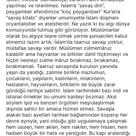
yapılmaz ve istenilmez. İslam’a “savaş dini”,
peygamber efendimize “kılıç peygamberi” Kur’an’a
“savaş kitabı” diyenler umumiyetle İslam düşmanı
oryantalistler ve ateistlerdir. Ne yazık ki bu algı dünya
komuoyunda tutmuş gibi görünüyor. Müslümanlar
olarak bu algıya teşne olmak yerine şunuacilen kabul
etmemiz lazım artık: İslam’da taarruz savaşı yoktur,
müdafaa savaşı vardır. Müslüman zülmemâruz
kalabilir ama hayvanlar ve bitkiler dahil hiçkimseyi ve
hiçbir nesneyi zulme mâruz bırakmaz, bırakamaz,
bırakmamalı. Taarruz savaşında kurunun yanında
yaşın da yandığı, zalimle birlikte mazlumun,
çocukların, yaşlıların, kadınların, miskinlerin,
hastaların, hayvanların, bitkilerin de büyük zarar
gördüğü tarihçe sabittir. İslam tarihindeki bazı indi ve
istisnai örnekler bu umumi kaideyi bozmaz. Aksi
söylem Işid ve benzeri örgütleri meşrulaştırmak
dışında sahici bir amaca hizmet etmez. Savaşla
alakalı bazı ayetleri tarihsel bağlamından koparıp her
devre aynıyla, yani olduğu gibi uygulamaya çalışmak
hem usulen, hem aklen, hem naklen, hem hissen, hem
hadsen büyük bir hata ve yanılgıdır. Bu kapı aralandığı