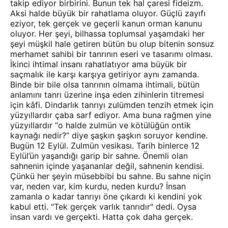
takip ediyor birbirini. Bunun tek hal çaresi fideizm.
Aksi halde büyük bir rahatlama oluyor. Güçlü zayıfı
eziyor, tek gerçek ve geçerli kanun orman kanunu
oluyor. Her şeyi, bilhassa toplumsal yaşamdaki her
şeyi müşkil hale getiren bütün bu olup bitenin sonsuz
merhamet sahibi bir tanrının eseri ve tasarımı olması.
İkinci ihtimal insanı rahatlatıyor ama büyük bir
saçmalık ile karşı karşıya getiriyor aynı zamanda.
Binde bir bile olsa tanrının olmama ihtimali, bütün
anlamını tanrı üzerine inşa eden zihinlerin titremesi
için kâfi. Dindarlık tanrıyı zulümden tenzih etmek için
yüzyıllardır çaba sarf ediyor. Ama buna rağmen yine
yüzyıllardır “o halde zulmün ve kötülüğün ontik
kaynağı nedir?” diye şaşkın şaşkın soruyor kendine.
Bugün 12 Eylül. Zulmün vesikası. Tarih binlerce 12
Eylül’ün yaşandığı garip bir sahne. Önemli olan
sahnenin içinde yaşananlar değil, sahnenin kendisi.
Çünkü her şeyin müsebbibi bu sahne. Bu sahne niçin
var, neden var, kim kurdu, neden kurdu? İnsan
zamanla o kadar tanrıyı öne çıkardı ki kendini yok
kabul etti. "Tek gerçek varlık tanrıdır" dedi. Oysa
insan vardı ve gerçekti. Hatta çok daha gerçek.