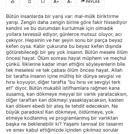
A+
A-
PAYLAŞ
Bütün insanlarda bir yarış var: mal-mülk biriktirme
yarışı. Zengin daha zengin birine göre fakir hissediyor
kendini ve bu durumdan kurtulmak için olmadık
yollara tevessül ediyor, günlerce mutsuz oluyor, acı
çekiyor. Hepsinin ve her şeyin sonu bir parça beyaz
kefen oysa. Kabir çukuruna bu beyaz kefen dışında
götürebileceği bir şey yok insanın. Bütün mesele ölüm
öncesi hayat. Ölüm sonrası hayat müphem ve meçhul
çünkü. İliklerine kadar iman ettiğini söyleyenlerin bile
tek meselesi ve tek çabası ölüm öncesi hayat. Allah
bir tarafta insanın içine müthiş bir dünya sevgisi ve
hırsı koyuyor, diğer tarafta “bu hırsı ve sevgiyi terk
et!” diyor. Bütün mukabil istifhamlara rağmen kana
susamış, kan dökmeye meyyal bir varlık yaratacaksın,
diğer taraftan kan dökmeyi yasaklayacaksın, kasten
kan dökeni ebedi bir ateş ile tehdit edeceksin. Ne
büyük paradoks! Kan dökmeye, öldürmeye, yok
etmeye kodlanmış ve programlanmış bir varlıktan
başka ne beklenebilir ki? Yaşamı tanrısal bir tasarım
ve sınav kabul ettiğinizde içinden çıkılmaz sorular