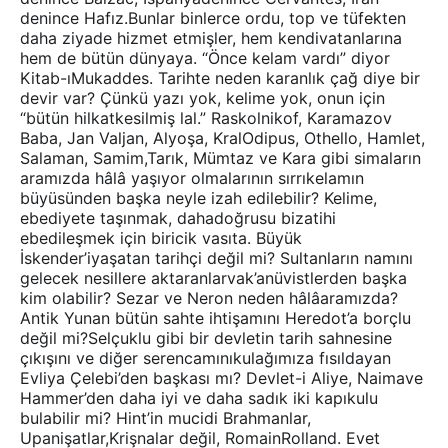
denince Hafız.Bunlar binlerce ordu, top ve tüfekten
daha ziyade hizmet etmişler, hem kendivatanlarına
hem de bütün dünyaya. “Önce kelam vardı” diyor
Kitab-ıMukaddes. Tarihte neden karanlık çağ diye bir
devir var? Çünkü yazı yok, kelime yok, onun için
“bütün hilkatkesilmiş lal.” Raskolnikof, Karamazov
Baba, Jan Valjan, Alyoşa, KralOdipus, Othello, Hamlet,
Salaman, Samim,Tarık, Mümtaz ve Kara gibi simaların
aramızda hâlâ yaşıyor olmalarının sırrıkelamın
büyüsünden başka neyle izah edilebilir? Kelime,
ebediyete taşınmak, dahadoğrusu bizatihi
ebedileşmek için biricik vasıta. Büyük
İskender’iyaşatan tarihçi değil mi? Sultanların namını
gelecek nesillere aktaranlarvak’anüvistlerden başka
kim olabilir? Sezar ve Neron neden hâlâaramızda?
Antik Yunan bütün sahte ihtişamını Heredot’a borçlu
değil mi?Selçuklu gibi bir devletin tarih sahnesine
çıkışını ve diğer serencamınıkulağımıza fısıldayan
Evliya Çelebi’den başkası mı? Devlet-i Aliye, Naimave
Hammer’den daha iyi ve daha sadık iki kapıkulu
bulabilir mi? Hint’in mucidi Brahmanlar,
Upanişatlar,Krişnalar değil, RomainRolland. Evet