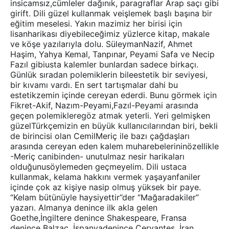
insicamsız,cümleler dağınık, paragraflar Arap saçı gibi
girift. Dili güzel kullanmak veişlemek başlı başına bir
eğitim meselesi. Yakın mazimiz her birisi için
lisanharikası diyebileceğimiz yüzlerce kitap, makale
ve köşe yazılarıyla dolu. SüleymanNazif, Ahmet
Haşim, Yahya Kemal, Tanpınar, Peyami Safa ve Necip
Fazıl gibiusta kalemler bunlardan sadece birkaçı.
Günlük sıradan polemiklerin bileestetik bir seviyesi,
bir kıvamı vardı. En sert tartışmalar dahi bu
estetikzemin içinde cereyan ederdi. Bunu görmek için
Fikret-Akif, Nazım-Peyami,Fazıl-Peyami arasında
geçen polemikleregöz atmak yeterli. Yeri gelmişken
güzelTürkçemizin en büyük kullanıcılarından biri, bekli
de birincisi olan CemilMeriç ile bazı çağdaşları
arasında cereyan eden kalem muharebelerininözellikle
-Meriç canibinden- unutulmaz nesir harikaları
olduğunusöylemeden geçmeyelim. Dili ustaca
kullanmak, kelama hakkını vermek yaşayanfaniler
içinde çok az kişiye nasip olmuş yüksek bir paye.
“Kelam bütünüyle haysiyettir”der “Mağaradakiler”
yazarı. Almanya denince ilk akla gelen
Goethe,İngiltere denince Shakespeare, Fransa
denince Balzac, İspanyadenince Cervantes, İran