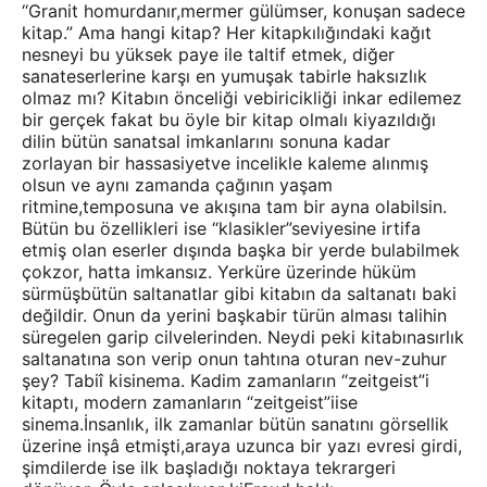
“Granit homurdanır,mermer gülümser, konuşan sadece
kitap.” Ama hangi kitap? Her kitapkılığındaki kağıt
nesneyi bu yüksek paye ile taltif etmek, diğer
sanateserlerine karşı en yumuşak tabirle haksızlık
olmaz mı? Kitabın önceliği vebiricikliği inkar edilemez
bir gerçek fakat bu öyle bir kitap olmalı kiyazıldığı
dilin bütün sanatsal imkanlarını sonuna kadar
zorlayan bir hassasiyetve incelikle kaleme alınmış
olsun ve aynı zamanda çağının yaşam
ritmine,temposuna ve akışına tam bir ayna olabilsin.
Bütün bu özellikleri ise “klasikler”seviyesine irtifa
etmiş olan eserler dışında başka bir yerde bulabilmek
çokzor, hatta imkansız. Yerküre üzerinde hüküm
sürmüşbütün saltanatlar gibi kitabın da saltanatı baki
değildir. Onun da yerini başkabir türün alması talihin
süregelen garip cilvelerinden. Neydi peki kitabınasırlık
saltanatına son verip onun tahtına oturan nev-zuhur
şey? Tabiî kisinema. Kadim zamanların “zeitgeist”i
kitaptı, modern zamanların “zeitgeist”iise
sinema.İnsanlık, ilk zamanlar bütün sanatını görsellik
üzerine inşâ etmişti,araya uzunca bir yazı evresi girdi,
şimdilerde ise ilk başladığı noktaya tekrargeri