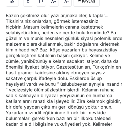
A+
A-
PAYLAŞ
Bazen çekilmez olur yazılar,makaleler, kitaplar...
Tiksinirsiniz onlardan, görmek istemezsiniz
hiçbirini.Masum kelimelerin canına kastetmek
selahiyetini kim, neden ve nerde bulurkendinde? Bu
güzelim ve munis nesneleri günlük siyasi polemiklerde
malzeme olarakkullanmak, bakir doğalarını kirletmek
kimin haddine? Bazı köşe yazarları bu hayasızistilayı
gerçekleştiren kafilenin başını çekiyor. Kelime ve
cümle, yanibütünüyle kelam sadakat istiyor, daha da
önemlisi liyakat istiyor. Gazetesütunları, Türkçe’nin en
basit gramer kaidesine aldırış etmeyen sayısız
sakatve çarpık ifadeyle dolu. Eskilerde üslup
haysiyeti vardı ve bunu “ üslububeyan aynıyla insandır
” vecizesiyle ölümsüzleştirmişlerdi. Kelamın ruhuna
sadık kalmayan biryazar yeryüzünün en hunharca
katliamlarını rahatlıkla işleyebilir. Zira kelamok gibidir,
bir defa yaydan çıktı mı geri dönüşü yoktur onun.
Yazarlarımızındil eğitiminde örnek bir mevkide
bulunmaları gerekirken bazıları bir ilkokultalebesi
kadar bile dil bilgisine vukufiyetleri yok. Kelimeler