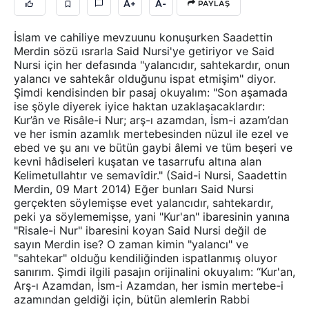
A+
A-
PAYLAŞ
İslam ve cahiliye mevzuunu konuşurken Saadettin
Merdin sözü ısrarla Said Nursi'ye getiriyor ve Said
Nursi için her defasında "yalancıdır, sahtekardır, onun
yalancı ve sahtekâr olduğunu ispat etmişim" diyor.
Şimdi kendisinden bir pasaj okuyalım: "Son aşamada
ise şöyle diyerek iyice haktan uzaklaşacaklardır:
Kur’ân ve Risâle-i Nur; arş-ı azamdan, İsm-i azam’dan
ve her ismin azamlık mertebesinden nüzul ile ezel ve
ebed ve şu anı ve bütün gaybi âlemi ve tüm beşeri ve
kevni hâdiseleri kuşatan ve tasarrufu altına alan
Kelimetullahtır ve semavîdir." (Said-i Nursi, Saadettin
Merdin, 09 Mart 2014) Eğer bunları Said Nursi
gerçekten söylemişse evet yalancıdır, sahtekardır,
peki ya söylememişse, yani "Kur'an" ibaresinin yanına
"Risale-i Nur" ibaresini koyan Said Nursi değil de
sayın Merdin ise? O zaman kimin "yalancı" ve
"sahtekar" olduğu kendiliğinden ispatlanmış oluyor
sanırım. Şimdi ilgili pasajın orijinalini okuyalım: “Kur'an,
Arş-ı Azamdan, İsm-i Azamdan, her ismin mertebe-i
azamından geldiği için, bütün alemlerin Rabbi