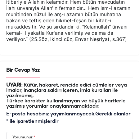
itibariyle Allah'ın kelamıdır. Hem bütün mevcudatın
İlahı ünvanıyla Allah'ın fermanıdır… Hem ism-i azamın
muhitinden nüzul ile arş-ı azamın bütün muhatına
bakan ve teftiş eden hikmet-feşan bir kitab-ı
mukaddes'tir. Ve şu sırdandır ki, "Kelamullah" ünvanı
kemal-i liyakatla Kur'ana verilmiş ve daima da
veriliyor.” (25.Söz, ikinci cüz, Envar Neşriyat, s.367)
Bir Cevap Yaz
UYARI:
Küfür, hakaret, rencide edici cümleler veya
imalar, inançlara saldırı içeren, imla kuralları ile
yazılmamış,
Türkçe karakter kullanılmayan ve büyük harflerle
yazılmış yorumlar onaylanmamaktadır.
E-posta hesabınız yayımlanmayacak.
Gerekli alanlar
*
ile işaretlenmişlerdir
Yorumunuz
*