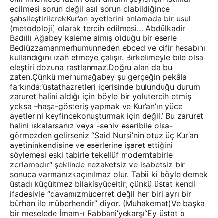
edilmesi sorun değil asıl sorun olabildiğince
şahsileştirilerekKur’an ayetlerini anlamada bir usul
(metodoloji) olarak tercih edilmesi… Abdülkadir
Badıllı Ağabey kaleme almış olduğu bir eserle
Bediüzzamanmerhumunneden ebced ve cifir hesabını
kullandığını izah etmeye çalışır. Birkelimeyle bile olsa
eleştiri dozuna rastlanmaz.Doğru alan da bu
zaten.Çünkü merhumağabey şu gerçeğin pekâla
farkında:‘üstathazretleri içerisinde bulunduğu durum
zaruret halini aldığı için böyle bir yolutercih etmiş
yoksa –haşa-gösteriş yapmak ve Kur’an’ın yüce
ayetlerini keyfincekonuşturmak için değil.’ Bu zaruret
halini ıskalarsanız veya -sehiv eseribile olsa-
görmezden gelirseniz “Said Nursi’nin otuz üç Kur’an
ayetininkendisine ve eserlerine işaret ettiğini
söylemesi eski tabirle tekellüf moderntabirle
zorlamadır“ şeklinde nezaketsiz ve isabetsiz bir
sonuca varmanızkaçınılmaz olur. Tabii ki böyle demek
üstadı küçültmez bilakisyüceltir; çünkü üstat kendi
ifadesiyle “davamızmücerret değil her biri ayrı bir
bürhan ile müberhendir” diyor. (Muhakemat)Ve başka
bir meselede İmam-ı Rabbani’yekarşı“Ey üstat o