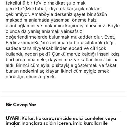
tekellüflü bir te’vildirhakikat şu olmak
gerektir”(Mektubât) diyerek karşı çıkmaktan
çekinmiyor. Amaböyle derseniz şayet bir sözün
maksadını anlamada yaşamsal öneme haiz
olanbağlamını ve makamını kaçırmış olursunuz. Böyle
olunca da yanlış anlamak veinsafsız
değerlendirmelerde bulunmak mukadder olur. Evet,
BediüzzamanKur’an’ı anlama da bir usulolarak değil,
sadece tahsiniyyatkabilinden ebced ve cifriçok
kullandı, neden peki? Çünkü maruz kaldığı insanlıkdışı
barbarca muamele, dayanılmaz ve katlanılmaz bir hal
aldı. Birinci cümleyialıp sitayişle göstermek ve fakat
bunun nedenini açıklayan ikinci cümleyigizlemek
dürüstçe olmasa gerek.
Bir Cevap Yaz
UYARI:
Küfür, hakaret, rencide edici cümleler veya
imalar, inançlara saldırı içeren, imla kuralları ile