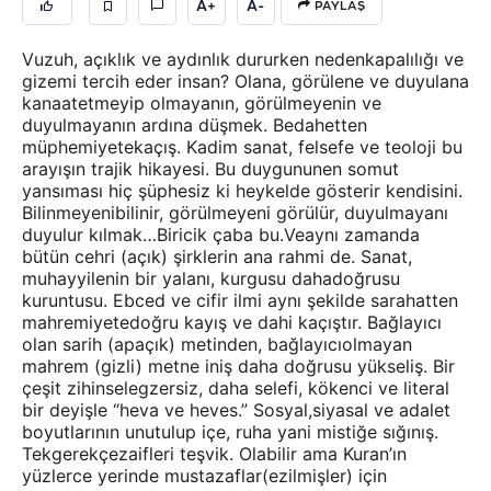
A+
A-
PAYLAŞ
Vuzuh, açıklık ve aydınlık dururken nedenkapalılığı ve
gizemi tercih eder insan? Olana, görülene ve duyulana
kanaatetmeyip olmayanın, görülmeyenin ve
duyulmayanın ardına düşmek. Bedahetten
müphemiyetekaçış. Kadim sanat, felsefe ve teoloji bu
arayışın trajik hikayesi. Bu duygununen somut
yansıması hiç şüphesiz ki heykelde gösterir kendisini.
Bilinmeyenibilinir, görülmeyeni görülür, duyulmayanı
duyulur kılmak…Biricik çaba bu.Veaynı zamanda
bütün cehri (açık) şirklerin ana rahmi de. Sanat,
muhayyilenin bir yalanı, kurgusu dahadoğrusu
kuruntusu. Ebced ve cifir ilmi aynı şekilde sarahatten
mahremiyetedoğru kayış ve dahi kaçıştır. Bağlayıcı
olan sarih (apaçık) metinden, bağlayıcıolmayan
mahrem (gizli) metne iniş daha doğrusu yükseliş. Bir
çeşit zihinselegzersiz, daha selefi, kökenci ve literal
bir deyişle “heva ve heves.” Sosyal,siyasal ve adalet
boyutlarının unutulup içe, ruha yani mistiğe sığınış.
Tekgerekçezaifleri teşvik. Olabilir ama Kuran’ın
yüzlerce yerinde mustazaflar(ezilmişler) için