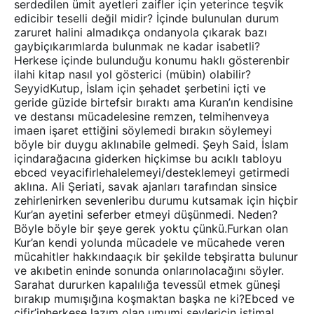
serdedilen ümit ayetleri zaifler için yeterince teşvik
edicibir teselli değil midir? İçinde bulunulan durum
zaruret halini almadıkça ondanyola çıkarak bazı
gaybiçıkarımlarda bulunmak ne kadar isabetli?
Herkese içinde bulunduğu konumu haklı gösterenbir
ilahi kitap nasıl yol gösterici (mübin) olabilir?
SeyyidKutup, İslam için şehadet şerbetini içti ve
geride güzide birtefsir bıraktı ama Kuran’ın kendisine
ve destansı mücadelesine remzen, telmihenveya
imaen işaret ettiğini söylemedi bırakın söylemeyi
böyle bir duygu aklınabile gelmedi. Şeyh Said, İslam
içindarağacına giderken hiçkimse bu acıklı tabloyu
ebced veyacifirlehalelemeyi/desteklemeyi getirmedi
aklına. Ali Şeriati, savak ajanları tarafından sinsice
zehirlenirken sevenleribu durumu kutsamak için hiçbir
Kur’an ayetini seferber etmeyi düşünmedi. Neden?
Böyle böyle bir şeye gerek yoktu çünkü.Furkan olan
Kur’an kendi yolunda mücadele ve mücahede veren
mücahitler hakkındaaçık bir şekilde tebşiratta bulunur
ve akıbetin eninde sonunda onlarınolacağını söyler.
Sarahat dururken kapalılığa tevessül etmek güneşi
bırakıp mumışığına koşmaktan başka ne ki?Ebced ve
cifir’inherkese lazım olan umumi şeyleriçin istimal