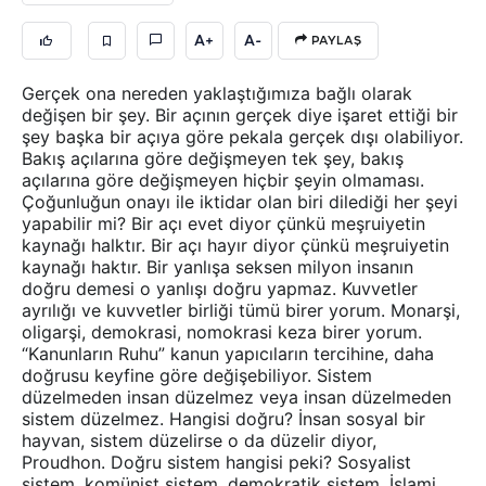
A+
A-
PAYLAŞ
Gerçek ona nereden yaklaştığımıza bağlı olarak
değişen bir şey. Bir açının gerçek diye işaret ettiği bir
şey başka bir açıya göre pekala gerçek dışı olabiliyor.
Bakış açılarına göre değişmeyen tek şey, bakış
açılarına göre değişmeyen hiçbir şeyin olmaması.
Çoğunluğun onayı ile iktidar olan biri dilediği her şeyi
yapabilir mi? Bir açı evet diyor çünkü meşruiyetin
kaynağı halktır. Bir açı hayır diyor çünkü meşruiyetin
kaynağı haktır. Bir yanlışa seksen milyon insanın
doğru demesi o yanlışı doğru yapmaz. Kuvvetler
ayrılığı ve kuvvetler birliği tümü birer yorum. Monarşi,
oligarşi, demokrasi, nomokrasi keza birer yorum.
“Kanunların Ruhu” kanun yapıcıların tercihine, daha
doğrusu keyfine göre değişebiliyor. Sistem
düzelmeden insan düzelmez veya insan düzelmeden
sistem düzelmez. Hangisi doğru? İnsan sosyal bir
hayvan, sistem düzelirse o da düzelir diyor,
Proudhon. Doğru sistem hangisi peki? Sosyalist
sistem, komünist sistem, demokratik sistem, İslami