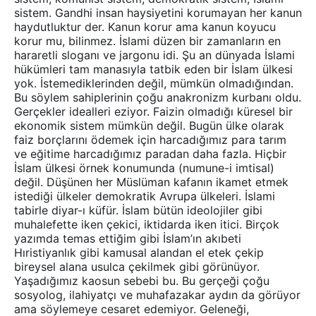
sistem. Gandhi insan haysiyetini korumayan her kanun
haydutluktur der. Kanun korur ama kanun koyucu
korur mu, bilinmez. İslami düzen bir zamanların en
hararetli sloganı ve jargonu idi. Şu an dünyada İslami
hükümleri tam manasıyla tatbik eden bir İslam ülkesi
yok. İstemediklerinden değil, mümkün olmadığından.
Bu söylem sahiplerinin çoğu anakronizm kurbanı oldu.
Gerçekler idealleri eziyor. Faizin olmadığı küresel bir
ekonomik sistem mümkün değil. Bugün ülke olarak
faiz borçlarını ödemek için harcadığımız para tarım
ve eğitime harcadığımız paradan daha fazla. Hiçbir
İslam ülkesi örnek konumunda (numune-i imtisal)
değil. Düşünen her Müslüman kafanın ikamet etmek
istediği ülkeler demokratik Avrupa ülkeleri. İslami
tabirle diyar-ı küfür. İslam bütün ideolojiler gibi
muhalefette iken çekici, iktidarda iken itici. Birçok
yazımda temas ettiğim gibi İslam’ın akıbeti
Hıristiyanlık gibi kamusal alandan el etek çekip
bireysel alana usulca çekilmek gibi görünüyor.
Yaşadığımız kaosun sebebi bu. Bu gerçeği çoğu
sosyolog, ilahiyatçı ve muhafazakar aydın da görüyor
ama söylemeye cesaret edemiyor. Geleneği,