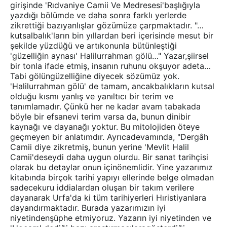
girişinde 'Rıdvaniye Camii Ve Medresesi'başlığıyla
yazdığı bölümde ve daha sonra farklı yerlerde
zikrettiği bazıyanlışlar gözümüze çarpmaktadır. "…
kutsalbalık'ların bin yıllardan beri içerisinde mesut bir
şekilde yüzdüğü ve artıkonunla bütünleştiği
'güzelliğin aynası' Halilurrahman gölü…" Yazar,şiirsel
bir tonla ifade etmiş, insanın ruhunu okşuyor adeta…
Tabi gölüngüzelliğine diyecek sözümüz yok.
'Halilurrahman gölü' de tamam, ancakbalıkların kutsal
olduğu kısmı yanlış ve yanıltıcı bir terim ve
tanımlamadır. Çünkü her ne kadar avam tabakada
böyle bir efsanevi terim varsa da, bunun dinibir
kaynağı ve dayanağı yoktur. Bu mitolojiden öteye
geçmeyen bir anlatımdır. Ayrıcadevamında, "Dergâh
Camii diye zikretmiş, bunun yerine 'Mevlit Halil
Camii'deseydi daha uygun olurdu. Bir sanat tarihçisi
olarak bu detaylar onun içinönemlidir. Yine yazarımız
kitabında birçok tarihi yapıyı ellerinde belge olmadan
sadecekuru iddialardan oluşan bir takım verilere
dayanarak Urfa'da ki tüm tarihiyerleri Hıristiyanlara
dayandırmaktadır. Burada yazarımızın iyi
niyetindenşüphe etmiyoruz. Yazarın iyi niyetinden ve