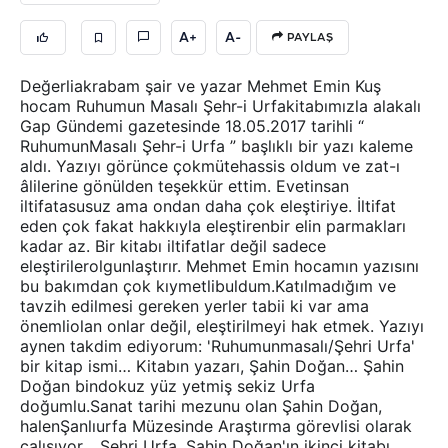
A+
A-
PAYLAŞ
Değerliakrabam şair ve yazar Mehmet Emin Kuş
hocam Ruhumun Masalı Şehr-i Urfakitabımızla alakalı
Gap Gündemi gazetesinde 18.05.2017 tarihli “
RuhumunMasalı Şehr-i Urfa ” başlıklı bir yazı kaleme
aldı. Yazıyı görünce çokmütehassis oldum ve zat-ı
âlilerine gönülden teşekkür ettim. Evetinsan
iltifatasusuz ama ondan daha çok eleştiriye. İltifat
eden çok fakat hakkıyla eleştirenbir elin parmakları
kadar az. Bir kitabı iltifatlar değil sadece
eleştirilerolgunlaştırır. Mehmet Emin hocamın yazısını
bu bakımdan çok kıymetlibuldum.Katılmadığım ve
tavzih edilmesi gereken yerler tabii ki var ama
önemliolan onlar değil, eleştirilmeyi hak etmek. Yazıyı
aynen takdim ediyorum: 'Ruhumunmasalı/Şehri Urfa'
bir kitap ismi… Kitabın yazarı, Şahin Doğan… Şahin
Doğan bindokuz yüz yetmiş sekiz Urfa
doğumlu.Sanat tarihi mezunu olan Şahin Doğan,
halenŞanlıurfa Müzesinde Araştırma görevlisi olarak
çalışıyor… Şehri Urfa, Şahin Doğan'ın ikinci kitabı,