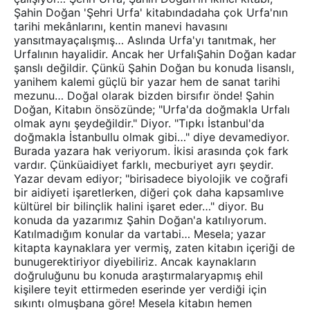
Şahin Doğan 'Şehri Urfa' kitabındadaha çok Urfa'nın
tarihi mekânlarını, kentin manevi havasını
yansıtmayaçalışmış… Aslında Urfa'yı tanıtmak, her
Urfalının hayalidir. Ancak her UrfalıŞahin Doğan kadar
şanslı değildir. Çünkü Şahin Doğan bu konuda lisanslı,
yanihem kalemi güçlü bir yazar hem de sanat tarihi
mezunu… Doğal olarak bizden birsıfır önde! Şahin
Doğan, Kitabın önsözünde; "Urfa'da doğmakla Urfalı
olmak aynı şeydeğildir." Diyor. "Tıpkı İstanbul'da
doğmakla İstanbullu olmak gibi…" diye devamediyor.
Burada yazara hak veriyorum. İkisi arasında çok fark
vardır. Çünküaidiyet farklı, mecburiyet ayrı şeydir.
Yazar devam ediyor; "birisadece biyolojik ve coğrafi
bir aidiyeti işaretlerken, diğeri çok daha kapsamlıve
kültürel bir bilinçlik halini işaret eder…" diyor. Bu
konuda da yazarımız Şahin Doğan'a katılıyorum.
Katılmadığım konular da vartabi… Mesela; yazar
kitapta kaynaklara yer vermiş, zaten kitabın içeriği de
bunugerektiriyor diyebiliriz. Ancak kaynakların
doğruluğunu bu konuda araştırmalaryapmış ehil
kişilere teyit ettirmeden eserinde yer verdiği için
sıkıntı olmuşbana göre! Mesela kitabın hemen