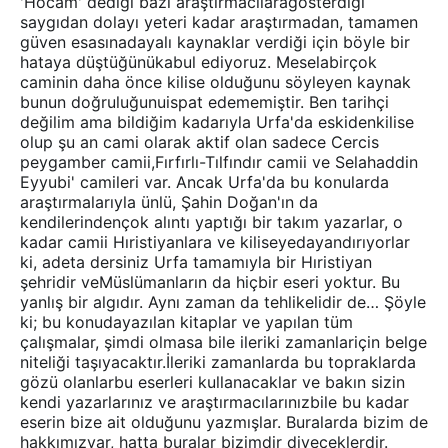
'Hocam' dediği bazı araştırmacılaragösterdiği
saygıdan dolayı yeteri kadar araştırmadan, tamamen
güven esasınadayalı kaynaklar verdiği için böyle bir
hataya düştüğünükabul ediyoruz. Meselabirçok
caminin daha önce kilise olduğunu söyleyen kaynak
bunun doğruluğunuispat edememiştir. Ben tarihçi
değilim ama bildiğim kadarıyla Urfa'da eskidenkilise
olup şu an cami olarak aktif olan sadece Cercis
peygamber camii,Fırfırlı-Tılfındır camii ve Selahaddin
Eyyubi' camileri var. Ancak Urfa'da bu konularda
araştırmalarıyla ünlü, Şahin Doğan'ın da
kendilerindençok alıntı yaptığı bir takım yazarlar, o
kadar camii Hıristiyanlara ve kiliseyedayandırıyorlar
ki, adeta dersiniz Urfa tamamıyla bir Hıristiyan
şehridir veMüslümanların da hiçbir eseri yoktur. Bu
yanlış bir algıdır. Aynı zaman da tehlikelidir de… Şöyle
ki; bu konudayazılan kitaplar ve yapılan tüm
çalışmalar, şimdi olmasa bile ileriki zamanlariçin belge
niteliği taşıyacaktır.İleriki zamanlarda bu topraklarda
gözü olanlarbu eserleri kullanacaklar ve bakın sizin
kendi yazarlarınız ve araştırmacılarınızbile bu kadar
eserin bize ait olduğunu yazmışlar. Buralarda bizim de
hakkımızvar, hatta buralar bizimdir diyeceklerdir.