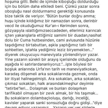
hoşuma gitti. Belki de içimde kiboşluğu doldurduğu
için bu bölüm daha etkiledi beni. Çünkü yazar sonra
oboşluğu nasıl doldurmamız gerektiği konusunda
bize taktik de veriyor. "Bütün bunlar doğru amma;
huşu içinde kıldığımız bir namazdan sonra, derinbir
vecd ile okuduğumuz Kur'an-ı Kerimden sonra,
gözyaşıyla ıslattığımızseccadeden, ellerimiz karıncalı
içten yakarışlarla ettiğimiz samimi bir duadan,nasihat
dolu bir Cuma hutbesinden, cami avlusunda hüzünle
taşıdığımız birtabuttan, aşkla yaptığımız tatlı bir
sohbetten, iştahla yediğimiz leziz biryemekten…"
diyerek okuyucuyu maneviyata yönlendiriyor yazar.
Yine yazarın sürekli bir arayış içerisinde olduğunu da
aşağıda ki satırlardananlıyoruz."…işte böylesi bir
boşluk anlarında Urfa'nın tarih ve maneviyatkokan,
karadaş döşemeli arka sokaklarında gezmek, onda
bir itiyat halinegelmişti. Ara sokakları, arka sokakları,
çıkmaz sokakları, halk arasındakimeşhur deyimle
"tetirbe"leri… Dolaşmak ve bunları dolaşırken
tarifikabil olmayan bir zevk almak, bir his taşımak...
Bu sokakların dolambaçlıoluşu, darlığı, inceliği,
kavisler yaparak sanki sonsuzluğa doğru gidişi…"diye
devam ediyor yazarımız… Yazarın yer yer şiirlerle