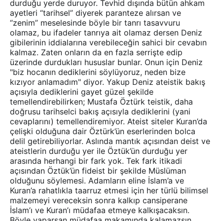
durduğu yerde duruyor. Tevhid dışında bütün ahkam
ayetleri “tarihsel” diyerek paranteze alırsan ve
“zenim” meselesinde böyle bir tanrı tasavvuru
olamaz, bu ifadeler tanrıya ait olamaz dersen Deniz
gibilerinin iddialarına verebileceğin sahici bir cevabın
kalmaz. Zaten onların da en fazla serrişte edip
üzerinde durdukları hususlar bunlar. Onun için Deniz
"biz hocanın dediklerini söylüyoruz, neden bize
kızıyor anlamadım" diyor. Yakup Deniz ateistik bakış
açısıyla dediklerini gayet güzel şekilde
temellendirebilirken; Mustafa Öztürk teistik, daha
doğrusu tarihselci bakış açısıyla dediklerini (yani
cevaplarını) temellendiremiyor. Ateist siteler Kuran’da
çelişki olduğuna dair Öztürk’ün eserlerinden bolca
delil getirebiliyorlar. Aslında mantık açısından deist ve
ateistlerin durduğu yer ile Öztük’ün durduğu yer
arasında herhangi bir fark yok. Tek fark itikadi
açısından Öztük’ün fideist bir şekilde Müslüman
olduğunu söylemesi. Adamların eline İslam’a ve
Kuran’a rahatlıkla taarruz etmesi için her türlü bilimsel
malzemeyi vereceksin sonra kalkıp cansiperane
İslam’ı ve Kuran’ı müdafaa etmeye kalkışacaksın.
Böyle yaparsan müdafaa makamında kalamazsın.