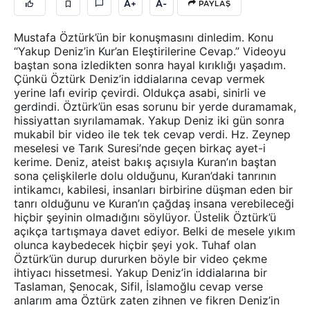
A+
A-
PAYLAŞ
Mustafa Öztürk’ün bir konuşmasını dinledim. Konu
“Yakup Deniz’in Kur’an Eleştirilerine Cevap.” Videoyu
baştan sona izledikten sonra hayal kırıklığı yaşadım.
Çünkü Öztürk Deniz’in iddialarına cevap vermek
yerine lafı evirip çevirdi. Oldukça asabi, sinirli ve
gerdindi. Öztürk’ün esas sorunu bir yerde duramamak,
hissiyattan sıyrılamamak. Yakup Deniz iki gün sonra
mukabil bir video ile tek tek cevap verdi. Hz. Zeynep
meselesi ve Tarık Suresi’nde geçen birkaç ayet-i
kerime. Deniz, ateist bakış açısıyla Kuran’ın baştan
sona çelişkilerle dolu olduğunu, Kuran’daki tanrının
intikamcı, kabilesi, insanları birbirine düşman eden bir
tanrı olduğunu ve Kuran’ın çağdaş insana verebileceği
hiçbir şeyinin olmadığını söylüyor. Üstelik Öztürk’ü
açıkça tartışmaya davet ediyor. Belki de mesele yıkım
olunca kaybedecek hiçbir şeyi yok. Tuhaf olan
Öztürk’ün durup dururken böyle bir video çekme
ihtiyacı hissetmesi. Yakup Deniz’in iddialarına bir
Taslaman, Şenocak, Sifil, İslamoğlu cevap verse
anlarım ama Öztürk zaten zihnen ve fikren Deniz’in