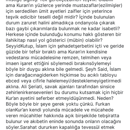
ama Kuran’ın yüzlerce yerinde mustazaflar(ezilmişler)
için serdedilen ümit ayetleri zaifler için yeterince
teşvik edicibir teselli değil midir? İçinde bulunulan
durum zaruret halini almadıkça ondanyola çıkarak
bazı gaybi çıkarımlarda bulunmak ne kadar isabetli?
Herkese içinde bulunduğu konumu haklı gösteren bir
ilahikitap nasıl yol gösterici (mübin) olabilir?
SeyyidKutup, İslam için şehadetşerbetini içti ve geride
güzide bir tefsir bıraktı ama Kuran’ın kendisine
vedestansı mücadelesine remzen, telmihen veya
imaen işaret ettiğini söylemedi bırakınsöylemeyi
böyle bir duygu aklına bile gelmedi. Şeyh Said, İslam
için darağacınagiderken hiçkimse bu acıklı tabloyu
ebced veya cifirle halelemeyi/desteklemeyigetirmedi
aklına. Ali Şeriati, savak ajanları tarafından sinsice
zehirlenirkensevenleri bu durumu kutsamak için hiçbir
Kur’an ayetini seferber etmeyidüşünmedi. Neden?
Böyle böyle bir şeye gerek yoktu çünkü. Furkan
olanKur’an kendi yolunda mücadele ve mücahede
veren mücahitler hakkında açık birşekilde tebşiratta
bulunur ve akıbetin eninde sonunda onların olacağını
söyler.Sarahat dururken kapalılığa tevessül etmek