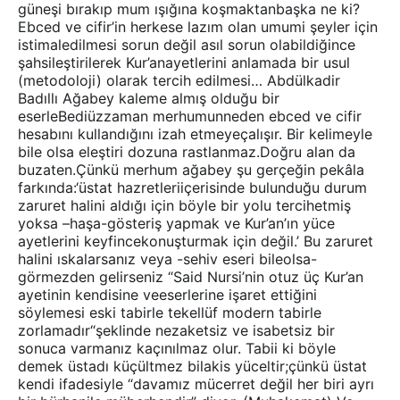
güneşi bırakıp mum ışığına koşmaktanbaşka ne ki?
Ebced ve cifir’in herkese lazım olan umumi şeyler için
istimaledilmesi sorun değil asıl sorun olabildiğince
şahsileştirilerek Kur’anayetlerini anlamada bir usul
(metodoloji) olarak tercih edilmesi… Abdülkadir
Badıllı Ağabey kaleme almış olduğu bir
eserleBediüzzaman merhumunneden ebced ve cifir
hesabını kullandığını izah etmeyeçalışır. Bir kelimeyle
bile olsa eleştiri dozuna rastlanmaz.Doğru alan da
buzaten.Çünkü merhum ağabey şu gerçeğin pekâla
farkında:‘üstat hazretleriiçerisinde bulunduğu durum
zaruret halini aldığı için böyle bir yolu tercihetmiş
yoksa –haşa-gösteriş yapmak ve Kur’an’ın yüce
ayetlerini keyfincekonuşturmak için değil.’ Bu zaruret
halini ıskalarsanız veya -sehiv eseri bileolsa-
görmezden gelirseniz “Said Nursi’nin otuz üç Kur’an
ayetinin kendisine veeserlerine işaret ettiğini
söylemesi eski tabirle tekellüf modern tabirle
zorlamadır“şeklinde nezaketsiz ve isabetsiz bir
sonuca varmanız kaçınılmaz olur. Tabii ki böyle
demek üstadı küçültmez bilakis yüceltir;çünkü üstat
kendi ifadesiyle “davamız mücerret değil her biri ayrı