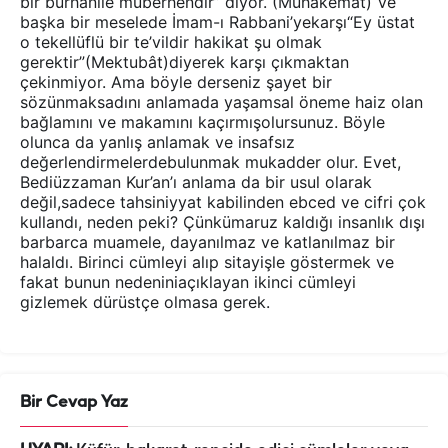
bir bürhanile müberhendir” diyor. (Muhakemat) Ve
başka bir meselede İmam-ı Rabbani’yekarşı“Ey üstat
o tekellüflü bir te’vildir hakikat şu olmak
gerektir”(Mektubât)diyerek karşı çıkmaktan
çekinmiyor. Ama böyle derseniz şayet bir
sözünmaksadını anlamada yaşamsal öneme haiz olan
bağlamını ve makamını kaçırmışolursunuz. Böyle
olunca da yanlış anlamak ve insafsız
değerlendirmelerdebulunmak mukadder olur. Evet,
Bediüzzaman Kur’an’ı anlama da bir usul olarak
değil,sadece tahsiniyyat kabilinden ebced ve cifri çok
kullandı, neden peki? Çünkümaruz kaldığı insanlık dışı
barbarca muamele, dayanılmaz ve katlanılmaz bir
halaldı. Birinci cümleyi alıp sitayişle göstermek ve
fakat bunun nedeniniaçıklayan ikinci cümleyi
gizlemek dürüstçe olmasa gerek.
Bir Cevap Yaz