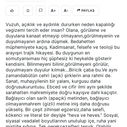
A+
A-
PAYLAŞ
Vuzuh, açıklık ve aydınlık dururken neden kapalılığı
vegizemi tercih eder insan? Olana, görülene ve
duyulana kanaat etmeyip olmayanın,görülmeyenin ve
duyulmayanın ardına düşmek. Bedahetten
müphemiyete kaçış. Kadimsanat, felsefe ve teoloji bu
arayışın trajik hikayesi. Bu duygunun en
somutyansıması hiç şüphesiz ki heykelde gösterir
kendisini. Bilinmeyeni bilinir,görülmeyeni görülür,
duyulmayanı duyulur kılmak…Biricik çaba bu.Ve aynı
zamandabütün cehri (açık) şirklerin ana rahmi de.
Sanat, muhayyilenin bir yalanı, kurgusu daha
doğrusukuruntusu. Ebced ve cifir ilmi aynı şekilde
sarahatten mahremiyete doğru kayışve dahi kaçıştır.
Bağlayıcı olan sarih (apaçık) metinden, bağlayıcı
olmayanmahrem (gizli) metne iniş daha doğrusu
yükseliş. Bir çeşit zihinsel egzersiz,daha selefi,
kökenci ve literal bir deyişle “heva ve heves.” Sosyal,
siyasal veadalet boyutlarının unutulup içe, ruha yani
mistiğe sığınış. Tek gerekçezaifleri teşvik. Olabilir