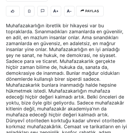
A+
A-
PAYLAŞ
Muhafazakarlığın ibretlik bir hikayesi var bu
topraklarda. Sınanmadıkları zamanlarda en güvenilir,
en adil, en mazlum insanlar onlar. Ama sınandıkları
zamanlarda en güvensiz, en adaletsiz, en mağrur
insanlar yine onlar. Muhafazakarlığın en iyi anladığı
şey ne sanat, ne hukuk, ne demokrasi, ne siyaset.
Sadece para ve ticaret. Muhafazakarlık gerçekte
hiçbir zaman bilime de, hukuka da, sanata da,
demokrasiye de inanmadı. Bunlar mağdur oldukları
dönemlerde kullanışlı birer siperdi sadece.
Muhafazakarlık bunlara inanmadığı halde hepsine
hükmetmek istedi. Muhafazakarlığın muhafaza
edeceği hiçbir değeri kalmadı artık. Belki önceleri de
yoktu, bize öyle gibi geliyordu. Sadece muhafazakâr
kitlenin değil, muhafazakâr akademiya’nın da
muhafaza edeceği hiçbir değeri kalmadı artık.
Dünyevî otoriteden korktuğu kadar uhrevi otoriteden
korkmaz muhafazakârlık. Cemaat ve tarikatların en iyi
anladıkları şey zenginlik, konfor, rahatlık, adam