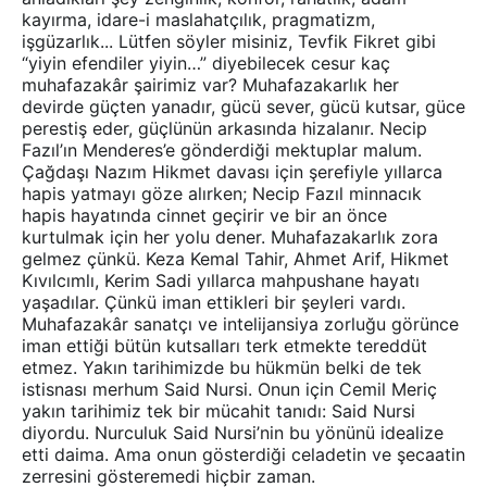
kayırma, idare-i maslahatçılık, pragmatizm,
işgüzarlık... Lütfen söyler misiniz, Tevfik Fikret gibi
“yiyin efendiler yiyin…” diyebilecek cesur kaç
muhafazakâr şairimiz var? Muhafazakarlık her
devirde güçten yanadır, gücü sever, gücü kutsar, güce
perestiş eder, güçlünün arkasında hizalanır. Necip
Fazıl’ın Menderes’e gönderdiği mektuplar malum.
Çağdaşı Nazım Hikmet davası için şerefiyle yıllarca
hapis yatmayı göze alırken; Necip Fazıl minnacık
hapis hayatında cinnet geçirir ve bir an önce
kurtulmak için her yolu dener. Muhafazakarlık zora
gelmez çünkü. Keza Kemal Tahir, Ahmet Arif, Hikmet
Kıvılcımlı, Kerim Sadi yıllarca mahpushane hayatı
yaşadılar. Çünkü iman ettikleri bir şeyleri vardı.
Muhafazakâr sanatçı ve intelijansiya zorluğu görünce
iman ettiği bütün kutsalları terk etmekte tereddüt
etmez. Yakın tarihimizde bu hükmün belki de tek
istisnası merhum Said Nursi. Onun için Cemil Meriç
yakın tarihimiz tek bir mücahit tanıdı: Said Nursi
diyordu. Nurculuk Said Nursi’nin bu yönünü idealize
etti daima. Ama onun gösterdiği celadetin ve şecaatin
zerresini gösteremedi hiçbir zaman.