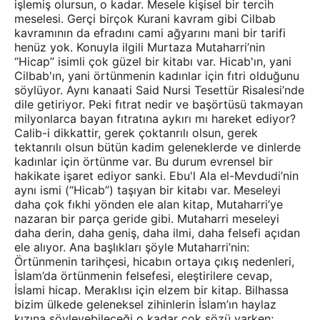
işlemiş olursun, o kadar. Mesele kişisel bir tercih
meselesi. Gerçi birçok Kurani kavram gibi Cilbab
kavramının da efradını cami ağyarını mani bir tarifi
henüz yok. Konuyla ilgili Murtaza Mutaharri’nin
“Hicap” isimli çok güzel bir kitabı var. Hicab'ın, yani
Cilbab'ın, yani örtünmenin kadınlar için fıtri olduğunu
söylüyor. Aynı kanaati Said Nursi Tesettür Risalesi’nde
dile getiriyor. Peki fıtrat nedir ve başörtüsü takmayan
milyonlarca bayan fıtratına aykırı mı hareket ediyor?
Calib-i dikkattir, gerek çoktanrılı olsun, gerek
tektanrılı olsun bütün kadim geleneklerde ve dinlerde
kadınlar için örtünme var. Bu durum evrensel bir
hakikate işaret ediyor sanki. Ebu'l Ala el-Mevdudi’nin
aynı ismi (“Hicab”) taşıyan bir kitabı var. Meseleyi
daha çok fıkhi yönden ele alan kitap, Mutaharri’ye
nazaran bir parça geride gibi. Mutaharri meseleyi
daha derin, daha geniş, daha ilmi, daha felsefi açıdan
ele alıyor. Ana başlıkları şöyle Mutaharri’nin:
Örtünmenin tarihçesi, hicabın ortaya çıkış nedenleri,
İslam’da örtünmenin felsefesi, eleştirilere cevap,
İslami hicap. Meraklısı için elzem bir kitap. Bilhassa
bizim ülkede geleneksel zihinlerin İslam’ın haylaz
kızına söyleyebileceği o kadar çok sözü varken;