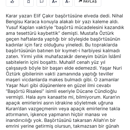
A+
A-
PAYLAŞ
Karar yazarı Elif Çakır başörtüsüne elveda dedi. Nihal
Bengisu Karaca konuyla alakalı bir yazı kaleme aldı.
Yusuf Kaplan vaktiyle “başörtü mücadelesini kazandık
ama tesettürü kaybettik” demişti. Mustafa Öztürk
geçen haftalarda yaptığı bir söyleşide başörtüsünün
kadınlar için farz olduğunu yineledi. Bu topraklarda
başörtüsünün batınen bir kıymet-i harbiyesi kalmadı
zaten. Yirmi yıllık muhafazakâr deneyim bütün İslâmî
sabitelerin içini boşalttı. Muhalif cenah yüz yıl
çalışsaydı böyle bir başarı elde edemezdi. Yaşar Nuri
Öztürk gibilerinin vakti zamanında yaptığı teviller
maşeri vicdanlarda makes bulmadı gibi. O zamanlar
Yaşar Nuri gibi düşünenlere en güzel ilmi cevabı
“Başörtü Risalesi” isimli eseriyle Dücane Cündioğlu
vermişti. Hala aynı kanaatte mi, bilmiyorum. Kuran’ın
apaçık emirlerini asrın idrakine söyletmek uğruna
Kuran’dan vazgeçmenin veya apaçık emirlerine takla
attırmanın, işkence yapmanın hiçbir manası ve
inandırıcılığı yok. Başörtüsünü takarsan Allah’ın bir
emrini yerine getirmiş olursun, takmazsan bir günah