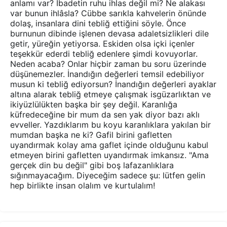
anlamı var? İbadetin ruhu ihlas değil mi? Ne alakası
var bunun ihlâsla? Cübbe sarıkla kahvelerin önünde
dolaş, insanlara dini tebliğ ettiğini söyle. Önce
burnunun dibinde işlenen devasa adaletsizlikleri dile
getir, yüreğin yetiyorsa. Eskiden olsa içki içenler
teşekkür ederdi tebliğ edenlere şimdi kovuyorlar.
Neden acaba? Onlar hiçbir zaman bu soru üzerinde
düşünemezler. İnandığın değerleri temsil edebiliyor
musun ki tebliğ ediyorsun? İnandığın değerleri ayaklar
altına alarak tebliğ etmeye çalışmak isgüzarlıktan ve
ikiyüzlülükten başka bir şey değil. Karanlığa
küfredeceğine bir mum da sen yak diyor bazı aklı
evveller. Yazdıklarım bu koyu karanlıklara yakılan bir
mumdan başka ne ki? Gafil birini gafletten
uyandırmak kolay ama gaflet içinde olduğunu kabul
etmeyen birini gafletten uyandırmak imkansız. "Ama
gerçek din bu değil" gibi boş lafazanlıklara
sığınmayacağım. Diyeceğim sadece şu: lütfen gelin
hep birlikte insan olalım ve kurtulalım!