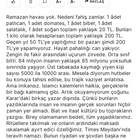
A+
A-
PAYLAŞ
Ramazan havası yok. Nedeni fahiş zamlar. 1 âdet
patlıcan, 1 adet domates, 1 âdet biber, 1 âdet
salatalık, 1 âdet soğan toplam yaklaşık 20 TL. Bunları
1 kilo olarak hesaplarsan toplam yaklaşık 200 TL.
Geçen yıl 50 TL'ye yaptığımız bir pazarı şimdi 200
TL'ye yapamıyoruz. Hayat pahalılığı can yakıyor.
Zengin ile fakir arasındaki uçurum zirvede. Orta sınıf
bitti. 84 milyon insanın yaklaşık 65 milyonu yoksulluk
sınırında yaşıyor. Üst tabakada kaymağı yiyen kişi
sayısı 5000 ila 10000 arası. Mesela diyorum hutbeler
bu konuya tahsis edilse, bu trajik vaziyet anlatılsa.
Ama imkansız. İslamcı kalemlerin halkla, gerçeklerle
bir bağı kalmamış gibi. Artık okuyamıyorum çoğunu.
Karar'daki birkaç yazar dışında. Çünkü bunların
yazdıklarında insan ve insanın gerçek sorunları hiçbir
zaman yer almadı. Biat ve itaat kültürü bu toprakların
yazgısı. Birey olamamanın bedeli, tüm yaşadıklarımız.
Ritüellere takılmak ve onların ardındaki maksadı
ıskalamak ayırt edici özelliğimiz. Times Meydanı'nda
teravih namazı. Bunun riyadan ve şovdan başka ne