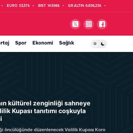
EURO
53,37₺
BIST
14.598₺
GR.ALTIN
6.856,23₺
rtaj
Spor
Ekonomi
Sağlık
nın kültürel zenginliği sahneye
lilik Kupası tanıtımı coşkuyla
i
liği öncülüğünde düzenlenecek Valilik Kupası Koro