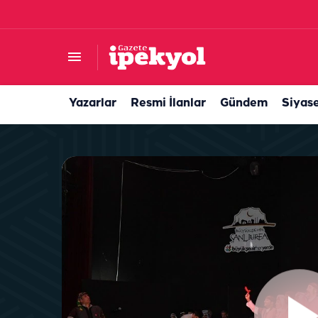
Van’dan Balıklıgöl'e bir aşk hikayesi: Yetkililer k
Yazarlar
Resmi İlanlar
Gündem
Siyas