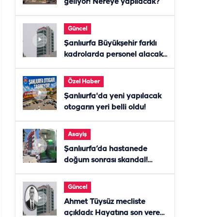
geliyor! Nereye yapılacak?
Güncel
Şanlıurfa Büyükşehir farklı
kadrolarda personel alacak!
Başvurular başladı
Özel Haber
Şanlıurfa'da yeni yapılacak
otogarın yeri belli oldu!
Asayiş
Şanlıurfa’da hastanede
doğum sonrası skandal!
Anne öldü, doktor tutuklandı
Güncel
Ahmet Tüysüz mecliste
açıkladı: Hayatına son veren