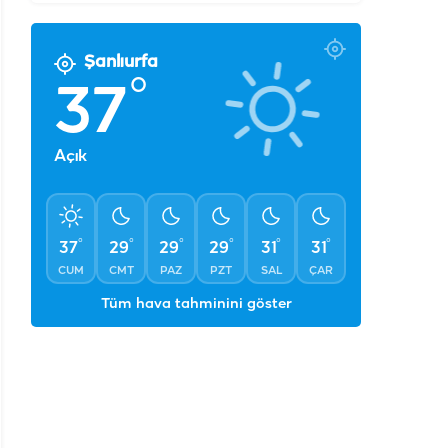
Şanlıurfa
°
37
Açık
°
°
°
°
°
°
37
29
29
29
31
31
CUM
CMT
PAZ
PZT
SAL
ÇAR
Tüm hava tahminini göster