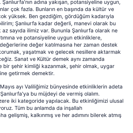
r. Şanlıurfa'nın adına yakışan, potansiyeline uygun,
nlar çok fazla. Bunların en başında da kültür ve
z çok yüksek. Ben gezdiğim, gördüğüm kadarıyla
irim; Şanlıurfa kadar değerli, manevi olarak bu
 az sayıda ilimiz var. Bununla Şanlıurfa olarak ne
ıtımına ve potansiyeline uygun etkinliklere,
e değerlerine değer katılmasına her zaman destek
 korumak, yaşatmak ve gelecek nesillere aktarmak
ceğiz. Sanat ve Kültür demek aynı zamanda
bir şehir kimliği kazanmak, şehir olmak, uygar
rine getirmek demektir.
 Mayıs ayı Valiliğimiz bünyesinde etkinliklerin adeta
Şanlıurfa'ya bu müjdeyi de vermiş olalım.
re iki kategoride yapılacak. Bu etkinliğimizi ulusal
yoruz. Tüm bu anlamda da inşallah
gelişmiş, kalkınmış ve her adımını bilerek atmış