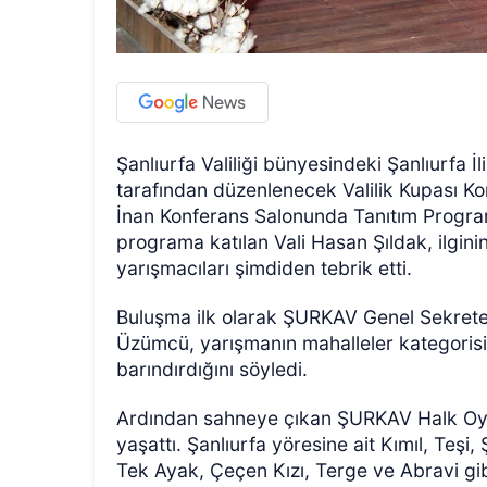
Şanlıurfa Valiliği bünyesindeki Şanlıurfa 
tarafından düzenlenecek Valilik Kupası K
İnan Konferans Salonunda Tanıtım Programı
programa katılan Vali Hasan Şıldak, ilgi
yarışmacıları şimdiden tebrik etti.
ÖZEL HABER
Buluşma ilk olarak ŞURKAV Genel Sekrete
Üzümcü, yarışmanın mahalleler kategorisinin
barındırdığını söyledi.
Ardından sahneye çıkan ŞURKAV Halk Oyunl
yaşattı. Şanlıurfa yöresine ait Kımıl, Teşi
Tek Ayak, Çeçen Kızı, Terge ve Abravi gi