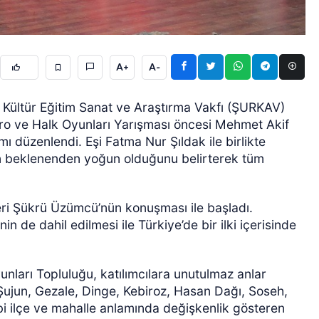
A+
A-
İli Kültür Eğitim Sanat ve Araştırma Vakfı (ŞURKAV)
oro ve Halk Oyunları Yarışması öncesi Mehmet Akif
 düzenlendi. Eşi Fatma Nur Şıldak ile birlikte
nin beklenenden yoğun olduğunu belirterek tüm
ÖZEL HABER
ri Şükrü Üzümcü’nün konuşması ile başladı.
 de dahil edilmesi ile Türkiye’de bir ilki içerisinde
arı Topluluğu, katılımcılara unutulmaz anlar
, Şujun, Gezale, Dinge, Kebiroz, Hasan Dağı, Soseh,
bi ilçe ve mahalle anlamında değişkenlik gösteren