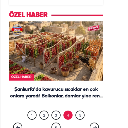
daire başkanı "İsteselerdi
ölmezdim" notunu bıraktı
ÖZEL HABER
ÖZEL HABE
ÖZEL HABER
Şanlıurfa'da kavurucu sıcaklar en çok
onlara yaradı! Balkonlar, damlar yine renk
cümbüşü...
1
2
3
4
5
6