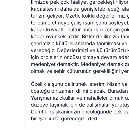
İlimizde pek çok faaliyet gerçekleştiriliyo
kapasitesini daha da genişletebileceği ala
turizm geliyor. Özetle köklü değerlerimi
tercüme etmeye çalışırsam şunu söyleyebil
kadar kuvvetli, kültür unsurları zengin çok
kadar övünsek azdır. Bizler de ilimizin tan
şehrimizin kültürel anlamda tanıtılması v
vereceğiz. Değerlerimizi ve kültürümüzü
için projelerin öncüsü olmaya devam ede
medeniyet demektir. Medeniyet demek de 
olmak ve şehir kültürünün gerekliliğini ye
Özellikle şunu belirtmek isterim; Nisan ve
coştuğu bir zaman dilimi olacak. Buradan 
Yarışmamız okullar ve mahalleler olmak üze
düzeye taşımak için de çalışmalar yürütü
Cumhurbaşkanımızın öncülüğünde çok daha 
bir Şanlıurfa göreceğiz” dedi.