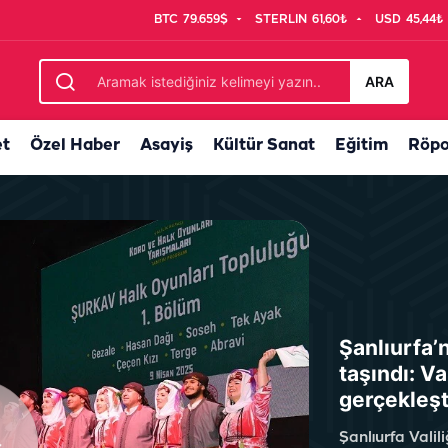
BTC
79.659$
STERLIN
61,60₺
USD
45,44₺
avuşturabilir...
ARA
et
Özel Haber
Asayiş
Kültür Sanat
Eğitim
Röpo
Şanlıurfa’
taşındı: Va
gerçekleşt
Şanlıurfa Vali