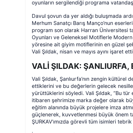
oyunların sergilendiği programa vatandaşlar
Davul şovun da yer aldığı buluşmada ardın
Merhum Sanatçı Barış Manço’nun eserleri se
program son olarak Harran Üniversitesi 
Oyunları ve Geleneksel Motiflerle Modern Te
yöresine ait giyim motiflerinin en güzel şe
Vali Şıldak, nisan ve mayıs ayını işaret etti
VALİ ŞILDAK: ŞANLIURFA, 
Vali Şıldak, Şanlıurfa’nın zengin kültürel d
ettiklerini ve bu değerlerin gelecek nesille
yürüttüklerini söyledi. Vali Şıldak, “Bu tür 
itibaren şehrimize marka değer olarak büy
eğitim alanında büyük projelere imza at
güçlenerek, kuvvetlenmesi büyük önem ta
ŞURKAV’ımızda görevli tüm isimleri tebrik