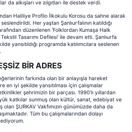
 da alkışları ve zılgıtları ile destek verdi.
dan Haliliye Profilo İlkokulu Korosu da sahne alarak
slendirildi. Her yaştan Şanlıurfalının katıldığı
tarafından düzenlenen ‘Folklordan Kumaşa Halk
kstil Tasarımı Defilesi’ ile devam etti. Şanlıurfa
kilde yansıtıldığı programda katılımcılara seslenen
.
EŞSİZ BİR ADRES
eğerlerinin farkında olan bir anlayışla hareket
re en iyi şekilde yansıtılması için çalışmalar
etkinlikler şehrimizin bir parçası. 1990'lı yıllardan
ük katkılar sunmuş olan kültür, sanat, edebiyat ve
mış olan ŞURKAV Vakfımızın günümüzde daha da
şımaktadır. Tüm bu çalışmalarından dolayı
 ediyorum.