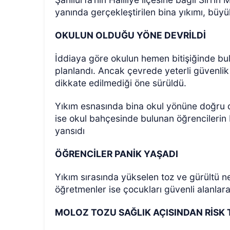
yanında gerçekleştirilen bina yıkımı, büyük
OKULUN OLDUĞU YÖNE DEVRİLDİ
İddiaya göre okulun hemen bitişiğinde bulu
planlandı. Ancak çevrede yeterli güvenlik 
dikkate edilmediği öne sürüldü.
ÖZEL HABER
Yıkım esnasında bina okul yönüne doğru d
ise okul bahçesinde bulunan öğrencilerin
yansıdı
ÖĞRENCİLER PANİK YAŞADI
Yıkım sırasında yükselen toz ve gürültü n
öğretmenler ise çocukları güvenli alanlara
MOLOZ TOZU SAĞLIK AÇISINDAN RİSK 