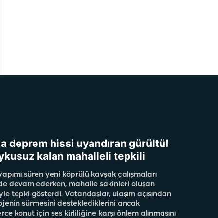
da deprem hissi uyandıran gürültü!
ykusuz kalan mahalleli tepkili
apımı süren yeni köprülü kavşak çalışmaları
de devam ederken, mahalle sakinleri oluşan
yle tepki gösterdi. Vatandaşlar, ulaşım açısından
ojenin sürmesini desteklediklerini ancak
rce konut için ses kirliliğine karşı önlem alınmasını