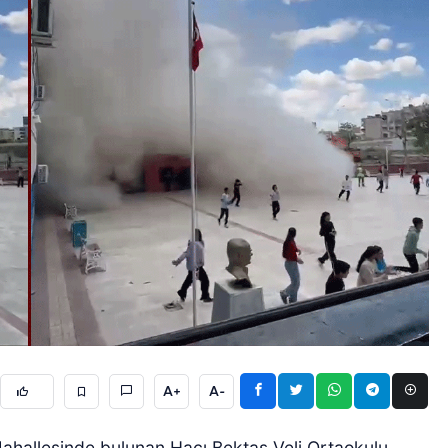
A+
A-
n Mahallesinde bulunan Hacı Bektaş Veli Ortaokulu