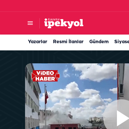
Şanlıurfa’da deprem hissi uyandıran gürültü! G
Yazarlar
Resmi İlanlar
Gündem
Siyas