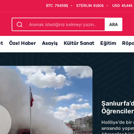
BTC
79.659$
STERLIN
61,60₺
USD
45,44₺
eceleri uykusuz kalan mahalleli tepkili
ARA
et
Özel Haber
Asayiş
Kültür Sanat
Eğitim
Röpo
Şanlıurfa’
Öğrenciler
Haliliye’de bir
sırasında yapı