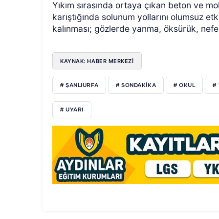
Yıkım sırasında ortaya çıkan beton ve molo
karıştığında solunum yollarını olumsuz etk
kalınması; gözlerde yanma, öksürük, nefes 
KAYNAK: HABER MERKEZİ
# ŞANLIURFA
# SONDAKIKA
# OKUL
#
# UYARI