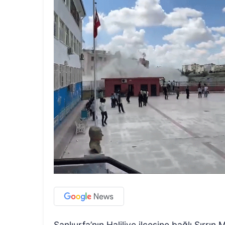
Şanlıurfa’nın Haliliye ilçesine bağlı Sırrı