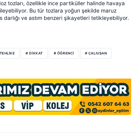
z tozları, özellikle ince partiküller halinde havaya
ileyebiliyor. Bu tür tozlara yoğun şekilde maruz
darlığı ve astım benzeri şikayetleri tetikleyebiliyor.
 TEHLIKE
# DIKKAT
# ÖĞRENCI
# ÇALIUŞAN