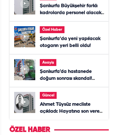
Şanlıurfa Büyükşehir farklı
kadrolarda personel alacak!
Başvurular başladı
Özel Haber
Şanlıurfa'da yeni yapılacak
otogarın yeri belli oldu!
Asayiş
Şanlıurfa’da hastanede
doğum sonrası skandal!
Anne öldü, doktor tutuklandı
Güncel
Ahmet Tüysüz mecliste
açıkladı: Hayatına son veren
daire başkanı "İsteselerdi
ölmezdim" notunu bıraktı
ÖZEL HABER