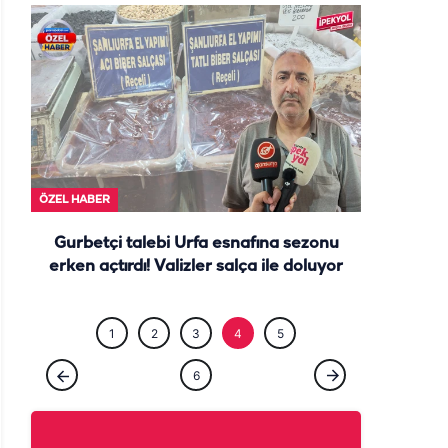
ÖZEL HABE
ÖZEL HABER
Gurbetçi talebi Urfa esnafına sezonu
erken açtırdı! Valizler salça ile doluyor
1
2
3
4
5
6