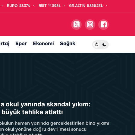
EURO
53,37₺
BIST
14.598₺
GR.ALTIN
6.856,23₺
rtaj
Spor
Ekonomi
Sağlık
da okul yanında skandal yıkım:
 büyük tehlike atlattı
 okulun hemen yanında gerçekleştirilen bina yıkımı
nın okul yönüne doğru devrilmesi sonucu