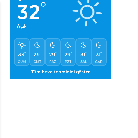
°
32
Açık
°
°
°
°
°
°
33
29
29
29
31
31
CUM
CMT
PAZ
PZT
SAL
ÇAR
Tüm hava tahminini göster