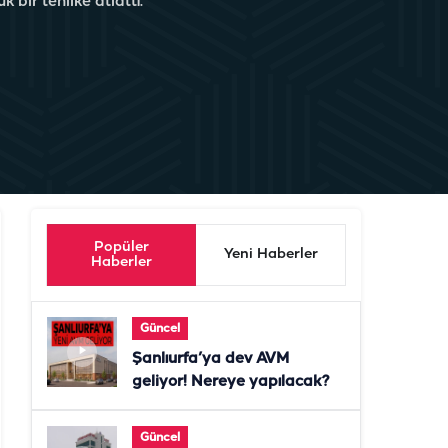
 bir tehlike atlattı.
Popüler
Yeni Haberler
Haberler
Güncel
Şanlıurfa’ya dev AVM
geliyor! Nereye yapılacak?
Güncel