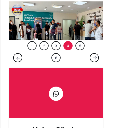
ÖZEL HABE
1
2
3
4
5
GÜNCEL
6
Şanlıurfa’da ‘Milyoner’ olmak isteyenler
akın etti!