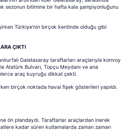
ek sezonun bitimine bir hafta kala şampiyonluğunu
şirken Türkiye’nin birçok kentinde olduğu gibi
ARA ÇIKTI
ÖZEL HABER
lıurfalı Galatasaray taraftarları araçlarıyla konvoy
ikle Atatürk Bulvarı, Topçu Meydanı ve ana
lerce araç kuyruğu dikkat çekti.
ken birçok noktada havai fişek gösterileri yapıldı.
.
ine ön plandaydı. Taraftarlar araçlardan inerek
aatlere kadar süren kutlamalarda zaman zaman