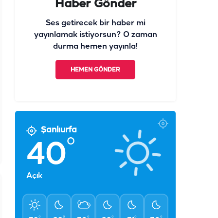
Haber Gönder
Ses getirecek bir haber mi
yayınlamak istiyorsun? O zaman
durma hemen yayınla!
HEMEN GÖNDER
Şanlıurfa
°
40
Açık