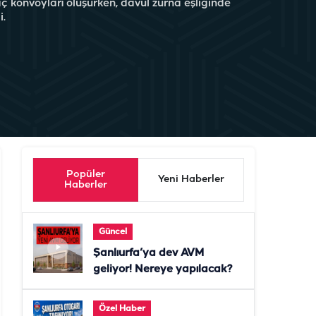
ç konvoyları oluşurken, davul zurna eşliğinde
i.
Popüler
Yeni Haberler
Haberler
Güncel
Şanlıurfa’ya dev AVM
geliyor! Nereye yapılacak?
Özel Haber