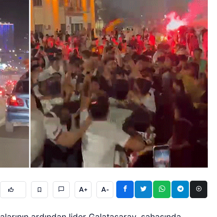
A+
A-
alarının ardından lider Galatasaray, sahasında