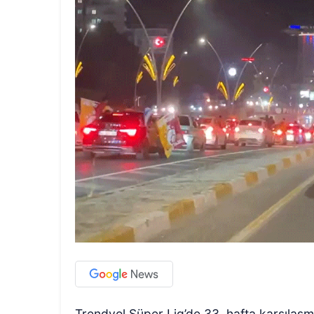
Trendyol Süper Lig’de 33. hafta karşılaşm