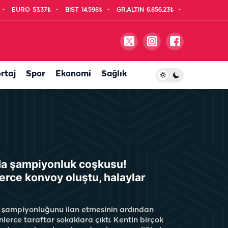
EURO
53,37₺
BIST
14.598₺
GR.ALTIN
6.856,23₺
rtaj
Spor
Ekonomi
Sağlık
da şampiyonluk coşkusu!
erce konvoy oluştu, halaylar
 şampiyonluğunu ilan etmesinin ardından
nlerce taraftar sokaklara çıktı. Kentin birçok