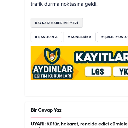
trafik durma noktasına geldi.
KAYNAK: HABER MERKEZİ
# ŞANLIURFA
# SONDAKIKA
# ŞAMPIYONLU
Bir Cevap Yaz
UYARI:
Küfür, hakaret, rencide edici cümleler 