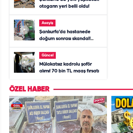
otogarın yeri belli oldu!
Asayiş
Şanlıurfa’da hastanede
doğum sonrası skandal!
Anne öldü, doktor tutuklandı
Güncel
Mülakatsız kadrolu şoför
alımı! 70 bin TL maaş fırsatı
ÖZEL HABER