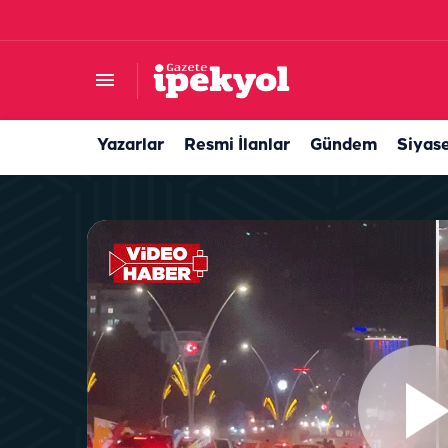
Şanlıurfaspor'da sürpriz dönüş! Yeniden…
Yazarlar
Resmi İlanlar
Gündem
Siyas