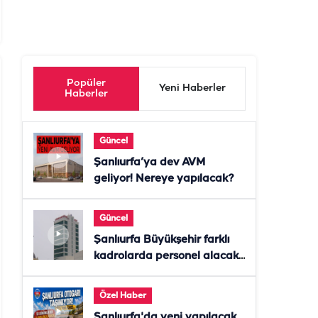
Popüler
Yeni Haberler
Haberler
Güncel
Şanlıurfa’ya dev AVM
geliyor! Nereye yapılacak?
Güncel
Şanlıurfa Büyükşehir farklı
kadrolarda personel alacak!
Başvurular başladı
Özel Haber
Şanlıurfa'da yeni yapılacak