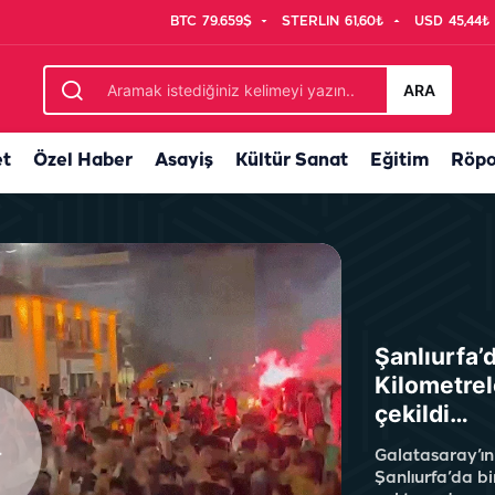
BTC
79.659$
STERLIN
61,60₺
USD
45,44₺
ARA
et
Özel Haber
Asayiş
Kültür Sanat
Eğitim
Röpo
Şanlıurfa’
Kilometrel
çekildi…
Galatasaray’ın
Şanlıurfa’da bi