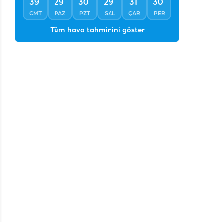
°
°
°
°
°
°
39
29
30
29
31
30
CMT
PAZ
PZT
SAL
ÇAR
PER
Tüm hava tahminini göster