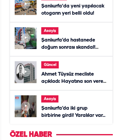
Şanlıurfa'da yeni yapılacak
otogarın yeri belli oldu!
Asayiş
Şanlıurfa’da hastanede
doğum sonrası skandal!
Anne öldü, doktor tutuklandı
Güncel
Ahmet Tüysüz mecliste
açıkladı: Hayatına son veren
daire başkanı "İsteselerdi
ölmezdim" notunu bıraktı
Asayiş
Şanlıurfa’da iki grup
birbirine girdi! Yaralılar var...
ÖZEL HABER