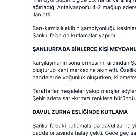
ağırladığı Antalyaspor’u 4-2 mağlup eder
ilan etti.
Sarı-kırmızılı ekibin şampiyonluğu kesinle
Şanlıurfa’da da kutlamalar yapıldı.
ŞANLIURFA’DA BİNLERCE KİŞİ MEYDANL
ÖZEL HABER
Karşılaşmanın sona ermesinin ardından Şan
oluşturup kent merkezine akın etti. Özell
caddelerde yoğunluk oluşurken, kilometre
Taraftarlar meşaleler yakıp marşlar söyler
Şehir adeta sarı-kırmızı renklere büründü
DAVUL ZURNA EŞLİĞİNDE KUTLAMA
Şanlıurfa’daki kutlamalarda davul zurna y
cadde ortasında halay çekti. Gece geç s