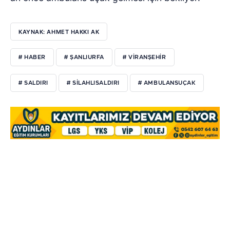
KAYNAK: AHMET HAKKI AK
# HABER
# ŞANLIURFA
# VIRANŞEHIR
# SALDIRI
# SILAHLISALDIRI
# AMBULANSUÇAK