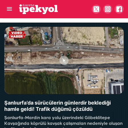
Şanlıurfa'da kurşunların hedefi olmuştu: Küçük
kız dünden bugüne Ankara'ya gitmeyi bekliyor!
Şanlıurfa’da sürücülerin günlerdir beklediği
hamle geldi! Trafik düğümü çözüldü
Şanlıurfa-Mardin kara yolu üzerindeki Göbeklitepe
Kavşağında köprülü kavşak çalışmaları nedeniyle oluşan