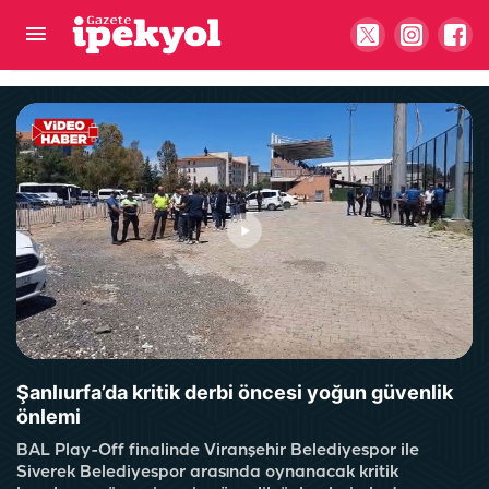
Şanlıurfaspor'da belirsizlik sona erdi! Yeni teknik
direktör resmen açıklandı
Şanlıurfa’da kritik derbi öncesi yoğun güvenlik
önlemi
BAL Play-Off finalinde Viranşehir Belediyespor ile
Siverek Belediyespor arasında oynanacak kritik