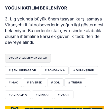
YOĞUN KATILIM BEKLENİYOR
3. Lig yolunda büyük önem taşıyan karşılaşmaya
Viranşehirli futbolseverlerin yoğun ilgi göstermesi
bekleniyor. Bu nedenle stat çevresinde kalabalık
oluşma ihtimaline karşı ek güvenlik tedbirleri de
devreye alındı.
KAYNAK: AHMET HAKKI AK
# ŞANLIURFASPOR
# SONDAKIKA
# VIRANŞEHIR
# MAÇ
# SIVEREK
# GOL
# TRIBÜN
# AÇIKALMA
# DIKKAT
# UYARI