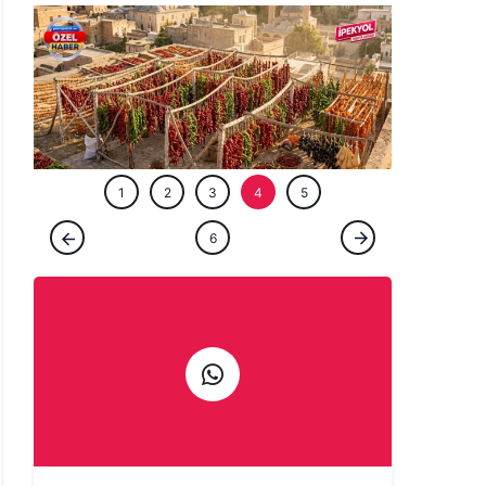
ÖZEL HABE
1
2
3
4
5
ÖZEL HABER
6
Şanlıurfa'da kavurucu sıcaklar en çok
onlara yaradı! Balkonlar, damlar yine renk
cümbüşü...