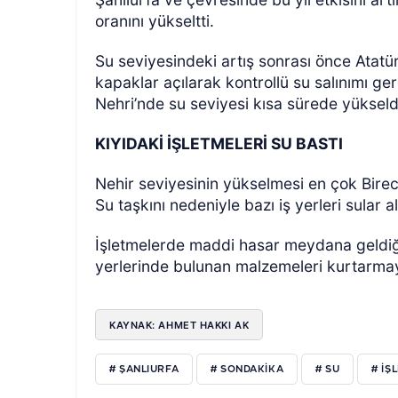
oranını yükseltti.
Su seviyesindeki artış sonrası önce Atatür
kapaklar açılarak kontrollü su salınımı gerçe
Nehri’nde su seviyesi kısa sürede yükseld
KIYIDAKİ İŞLETMELERİ SU BASTI
ÖZEL HABER
Nehir seviyesinin yükselmesi en çok Birecik
Su taşkını nedeniyle bazı iş yerleri sular al
İşletmelerde maddi hasar meydana geldiği 
yerlerinde bulunan malzemeleri kurtarmaya
KAYNAK: AHMET HAKKI AK
# ŞANLIURFA
# SONDAKIKA
# SU
# IŞ