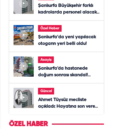
Şanlıurfa Büyükşehir farklı
kadrolarda personel alacak!
Başvurular başladı
Özel Haber
Şanlıurfa'da yeni yapılacak
otogarın yeri belli oldu!
Asayiş
Şanlıurfa’da hastanede
doğum sonrası skandal!
Anne öldü, doktor tutuklandı
Güncel
Ahmet Tüysüz mecliste
açıkladı: Hayatına son veren
daire başkanı "İsteselerdi
ölmezdim" notunu bıraktı
ÖZEL HABER