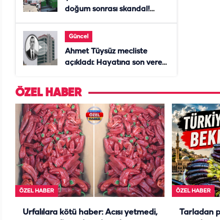
doğum sonrası skandal!
Anne öldü, doktor tutuklandı
Güncel
Ahmet Tüysüz mecliste
açıkladı: Hayatına son veren
daire başkanı "İsteselerdi
ölmezdim" notunu bıraktı
ÖZEL HABER
ÖZEL HABER
ÖZEL HABER
Urfalılara kötü haber: Acısı yetmedi,
Tarladan 