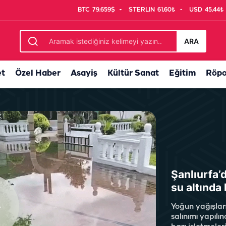
BTC
79.659$
STERLIN
61,60₺
USD
45,44₺
r
ARA
et
Özel Haber
Asayiş
Kültür Sanat
Eğitim
Röpo
Şanlıurfa’d
su altında 
Yoğun yağışlar
salınımı yapılın