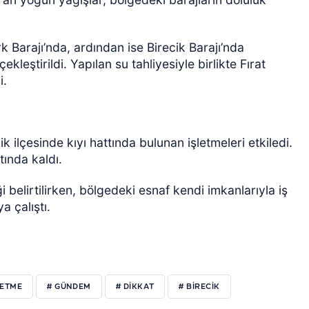
k Barajı’nda, ardından ise Birecik Barajı’nda
kleştirildi. Yapılan su tahliyesiyle birlikte Fırat
i.
ÖZEL HABER
 ilçesinde kıyı hattında bulunan işletmeleri etkiledi.
tında kaldı.
belirtilirken, bölgedeki esnaf kendi imkanlarıyla iş
 çalıştı.
LETME
# GÜNDEM
# DIKKAT
# BIRECIK