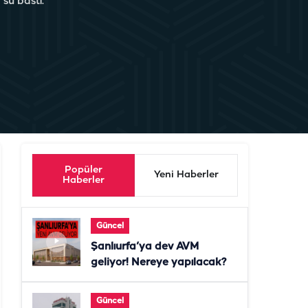
 su bastı.
Popüler
Yeni Haberler
Haberler
Güncel
Şanlıurfa’ya dev AVM
geliyor! Nereye yapılacak?
Güncel