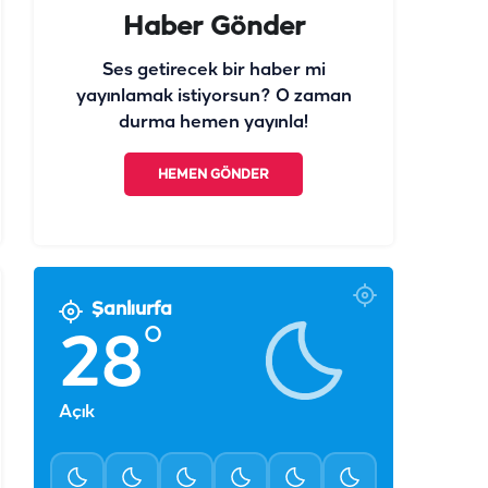
Haber Gönder
Ses getirecek bir haber mi
yayınlamak istiyorsun? O zaman
durma hemen yayınla!
HEMEN GÖNDER
Şanlıurfa
°
28
Açık