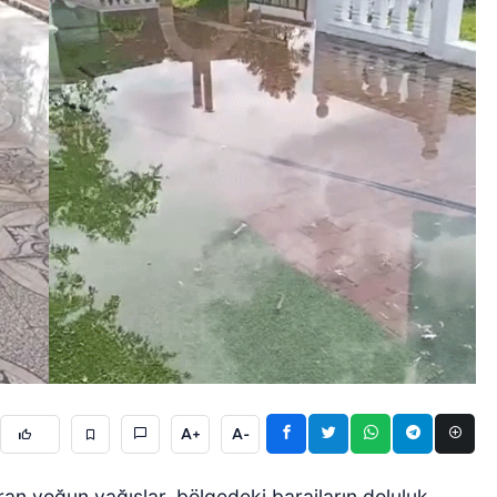
A+
A-
ıran yoğun yağışlar, bölgedeki barajların doluluk