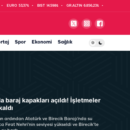
EURO
53,37₺
BIST
14.598₺
GR.ALTIN
6.856,23₺
rtaj
Spor
Ekonomi
Sağlık
a baraj kapakları açıldı! İşletmeler
kaldı
ın ardından Atatürk ve Birecik Barajı’nda su
ca Fırat Nehri’nin seviyesi yükseldi ve Birecik’te