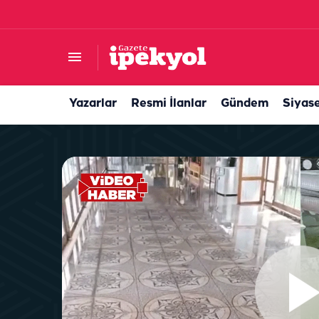
Şanlıurfa’da spot pazarında gerginlik! Yaralı va
Yazarlar
Resmi İlanlar
Gündem
Siyas