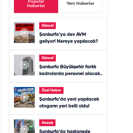
Popüler
Yeni Haberler
Haberler
Güncel
Şanlıurfa’ya dev AVM
geliyor! Nereye yapılacak?
Güncel
Şanlıurfa Büyükşehir farklı
kadrolarda personel alacak!
Başvurular başladı
Özel Haber
Şanlıurfa'da yeni yapılacak
otogarın yeri belli oldu!
Asayiş
Şanlıurfa’da hastanede