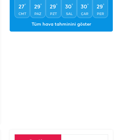
°
°
°
°
°
°
27
29
29
30
30
29
CMT
PAZ
PZT
SAL
ÇAR
PER
Tüm hava tahminini göster