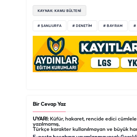
KAYNAK: KAMU BÜLTENİ
# ŞANLIURFA
# DENETİM
# BAYRAM
#
Bir Cevap Yaz
UYARI:
Küfür, hakaret, rencide edici cümleler 
yazılmamış,
Türkçe karakter kullanılmayan ve büyük har