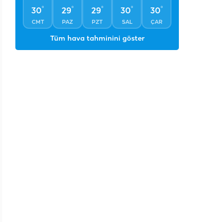
°
°
°
°
°
30
29
29
30
30
CMT
PAZ
PZT
SAL
ÇAR
Tüm hava tahminini göster