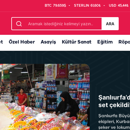
BTC
79.659$
STERLIN
61,60₺
USD
45,44₺
n metrekare, 26 yeni proje
ARA
et
Özel Haber
Asayiş
Kültür Sanat
Eğitim
Röpo
Şanlıurfa’
set çekildi
Şanlıurfa Büyü
ekipleri, Kurb
şeker ve lokum 