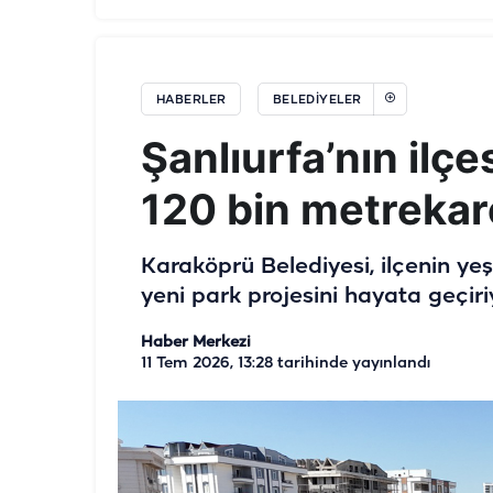
HABERLER
BELEDIYELER
Şanlıurfa’nın ilç
120 bin metrekare
Karaköprü Belediyesi, ilçenin yeş
yeni park projesini hayata geçiri
Haber Merkezi
11 Tem 2026, 13:28
tarihinde yayınlandı