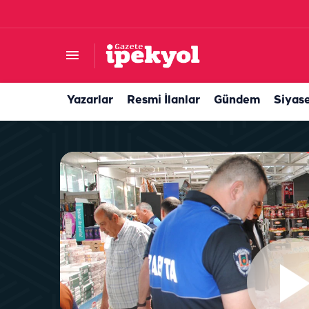
Şanlıurfa’nın ilçesi yeşile doyacak! Tam 120 bi
Yazarlar
Resmi İlanlar
Gündem
Siyas