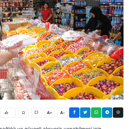
A+
A-
ğlıklı ve güvenli alışveriş yapabilmesi için