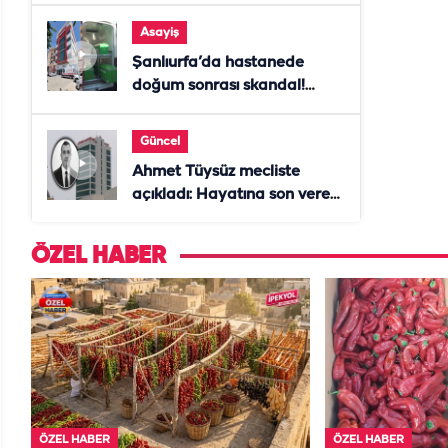
Asayiş
Şanlıurfa’da hastanede
doğum sonrası skandal!
Anne öldü, doktor tutuklandı
Güncel
Ahmet Tüysüz mecliste
açıkladı: Hayatına son veren
daire başkanı "İsteselerdi
ölmezdim" notunu bıraktı
ÖZEL HABER
ÖZEL HABER
ÖZEL HABER