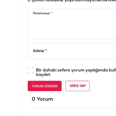
E-posta hesabınız yayımlanmayacak.
Gerekl
Yorumunuz
*
Adınız
*
Bir dahaki sefere yorum yaptığımda kull
kaydet.
YORUM GÖNDER
GIRIŞ YAP
0 Yorum