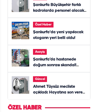
Şanlıurfa Büyükşehir farklı
kadrolarda personel alacak!
Başvurular başladı
Özel Haber
Şanlıurfa'da yeni yapılacak
otogarın yeri belli oldu!
Asayiş
Şanlıurfa’da hastanede
doğum sonrası skandal!
Anne öldü, doktor tutuklandı
Güncel
Ahmet Tüysüz mecliste
açıkladı: Hayatına son veren
daire başkanı "İsteselerdi
ölmezdim" notunu bıraktı
ÖZEL HABER