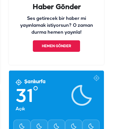
Haber Gönder
Ses getirecek bir haber mi
yayınlamak istiyorsun? O zaman
durma hemen yayınla!
HEMEN GÖNDER
Şanlıurfa
°
31
Açık