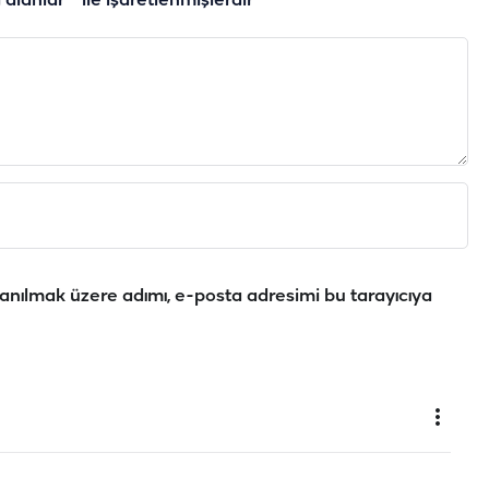
i alanlar
*
ile işaretlenmişlerdir
anılmak üzere adımı, e-posta adresimi bu tarayıcıya