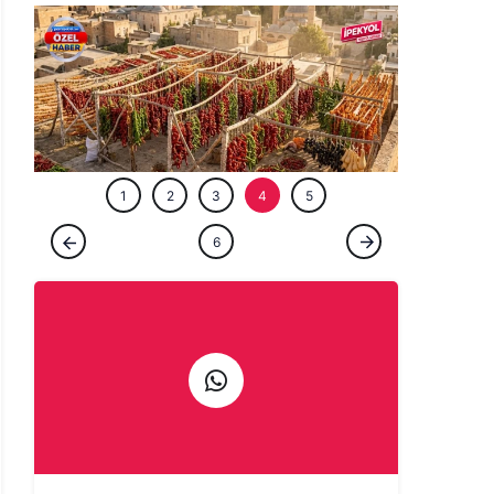
ÖZEL HABE
1
2
3
4
5
ÖZEL HABER
6
Şanlıurfa'da kavurucu sıcaklar en çok
onlara yaradı! Balkonlar, damlar yine renk
cümbüşü...