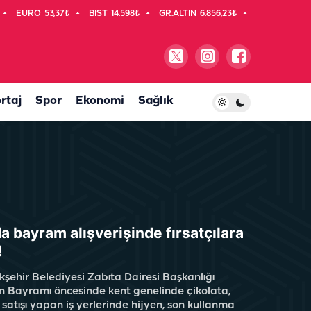
EURO
53,37₺
BIST
14.598₺
GR.ALTIN
6.856,23₺
rtaj
Spor
Ekonomi
Sağlık
da bayram alışverişinde fırsatçılara
!
kşehir Belediyesi Zabıta Dairesi Başkanlığı
an Bayramı öncesinde kent genelinde çikolata,
satışı yapan iş yerlerinde hijyen, son kullanma