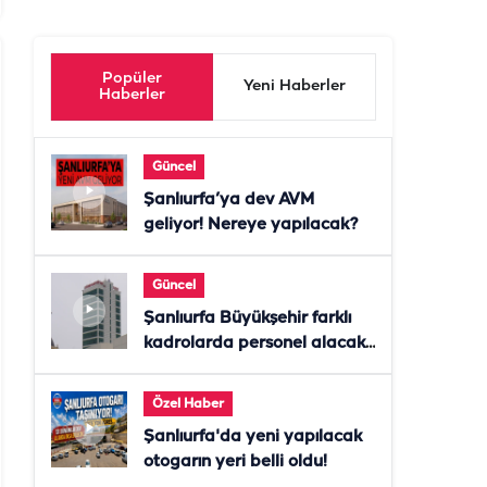
Popüler
Yeni Haberler
Haberler
Güncel
Şanlıurfa’ya dev AVM
geliyor! Nereye yapılacak?
Güncel
Şanlıurfa Büyükşehir farklı
kadrolarda personel alacak!
Başvurular başladı
Özel Haber
Şanlıurfa'da yeni yapılacak
otogarın yeri belli oldu!