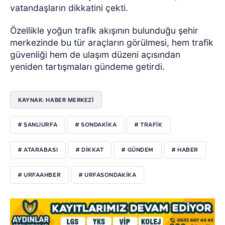
vatandaşların dikkatini çekti.
Özellikle yoğun trafik akışının bulunduğu şehir
merkezinde bu tür araçların görülmesi, hem trafik
güvenliği hem de ulaşım düzeni açısından
yeniden tartışmaları gündeme getirdi.
KAYNAK: HABER MERKEZİ
# ŞANLIURFA
# SONDAKIKA
# TRAFIK
# ATARABASI
# DIKKAT
# GÜNDEM
# HABER
# URFAAHBER
# URFASONDAKIKA