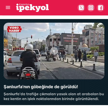
Şanlıurfa'dan Muş'a uzanan emek mesaisi:
Günde 20 tır yükleniyor
Şanlıurfa'nın göbeğinde de görüldü!
Şanlıurfa'da trafiğe çıkmaları yasak olan at arabaları bu
kez kentin en işlek noktalarından birinde görüntülendi.