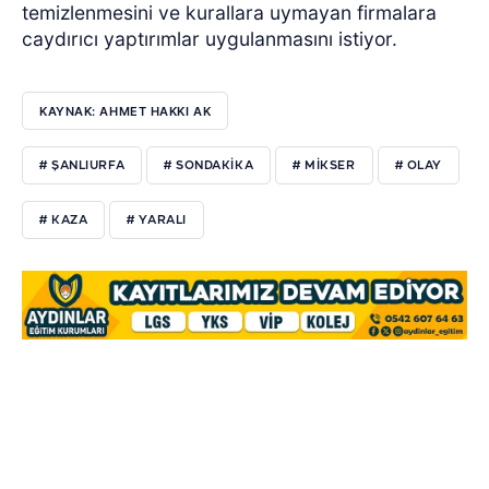
temizlenmesini ve kurallara uymayan firmalara
caydırıcı yaptırımlar uygulanmasını istiyor.
KAYNAK: AHMET HAKKI AK
# ŞANLIURFA
# SONDAKIKA
# MIKSER
# OLAY
# KAZA
# YARALI