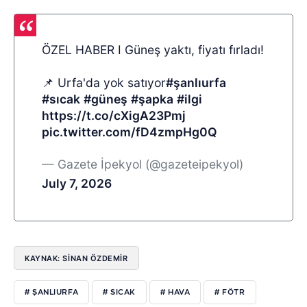
ÖZEL HABER I Güneş yaktı, fiyatı fırladı!
📌 Urfa'da yok satıyor
#şanlıurfa
#sıcak
#güneş
#şapka
#ilgi
https://t.co/cXigA23Pmj
pic.twitter.com/fD4zmpHg0Q
— Gazete İpekyol (@gazeteipekyol)
July 7, 2026
KAYNAK: SİNAN ÖZDEMİR
# ŞANLIURFA
# SICAK
# HAVA
# FÖTR