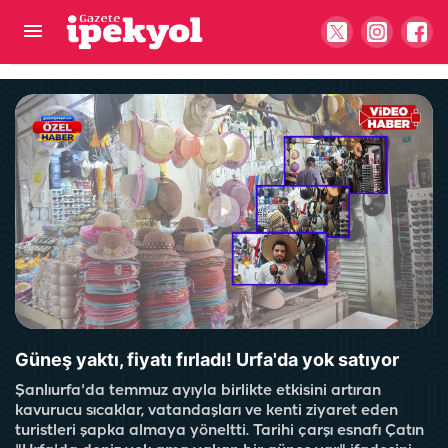
Şanlıurfa'da yolları perişan eden mikserler… Bir
kez daha kaza getirdi
Güneş yaktı, fiyatı fırladı! Urfa'da yok satıyor
Şanlıurfa'da temmuz ayıyla birlikte etkisini artıran
kavurucu sıcaklar, vatandaşları ve kenti ziyaret eden
turistleri şapka almaya yöneltti. Tarihi çarşı esnafı Çatın