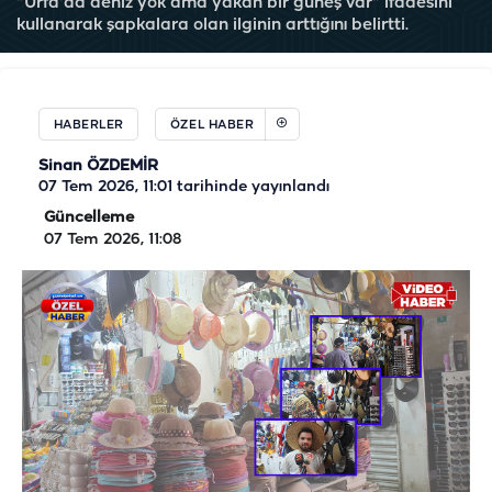
"Urfa'da deniz yok ama yakan bir güneş var" ifadesini
kullanarak şapkalara olan ilginin arttığını belirtti.
HABERLER
ÖZEL HABER
Sinan ÖZDEMİR
07 Tem 2026, 11:01
tarihinde yayınlandı
Güncelleme
07 Tem 2026, 11:08