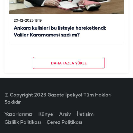
20-12-2025 18:19
Ankara kulisleri bu listeyle hareketlendi:
Valiler Kararnamesi sızdı mı?
DAHA FAZLA YÜKLE
© Copyright 2023 Gazete İpekyol Tüm Hakları
Saklıdır
Yazarlarımız
Künye
Arşiv
İletişim
Gizlilik Politikası
Çerez Politikası