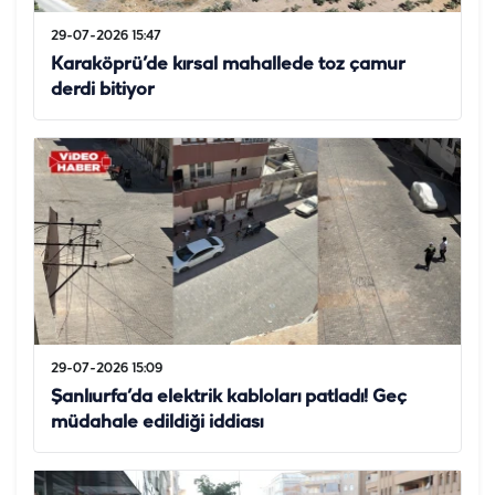
29-07-2026 15:47
Karaköprü’de kırsal mahallede toz çamur
derdi bitiyor
29-07-2026 15:09
Şanlıurfa’da elektrik kabloları patladı! Geç
müdahale edildiği iddiası