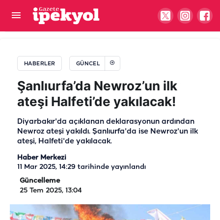
Şanlıurfa’da MHP ilçe kongresinde gerginlik: Polis
müdahale etti
HABERLER
GÜNCEL
Şanlıurfa’da Newroz’un ilk
ateşi Halfeti’de yakılacak!
Diyarbakır'da açıklanan deklarasyonun ardından
Newroz ateşi yakıldı. Şanlıurfa'da ise Newroz'un ilk
ateşi, Halfeti'de yakılacak.
Haber Merkezi
11 Mar 2025, 14:29
tarihinde yayınlandı
Güncelleme
25 Tem 2025, 13:04