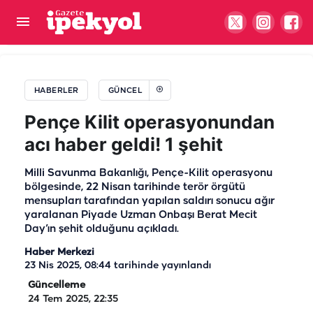
Şanlıurfa'da uçak bileti alacaklar dikkat! Ajet'ten
yurt içi biletlerde yüzde 30 indirim
HABERLER
GÜNCEL
Pençe Kilit operasyonundan
acı haber geldi! 1 şehit
Milli Savunma Bakanlığı, Pençe-Kilit operasyonu
bölgesinde, 22 Nisan tarihinde terör örgütü
mensupları tarafından yapılan saldırı sonucu ağır
yaralanan Piyade Uzman Onbaşı Berat Mecit
Day’ın şehit olduğunu açıkladı.
Haber Merkezi
23 Nis 2025, 08:44
tarihinde yayınlandı
Güncelleme
24 Tem 2025, 22:35