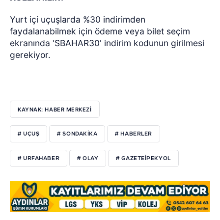
Yurt içi uçuşlarda %30 indirimden
faydalanabilmek için ödeme veya bilet seçim
ekranında 'SBAHAR30' indirim kodunun girilmesi
gerekiyor.
KAYNAK: HABER MERKEZI
# UÇUŞ
# SONDAKIKA
# HABERLER
# URFAHABER
# OLAY
# GAZETEIPEKYOL