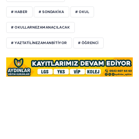
# HABER
# SONDAKIKA
# OKUL
# OKULLARNEZAMANAÇILACAK
# YAZTATILINEZAMANBITIYOR
# ÖĞRENCI