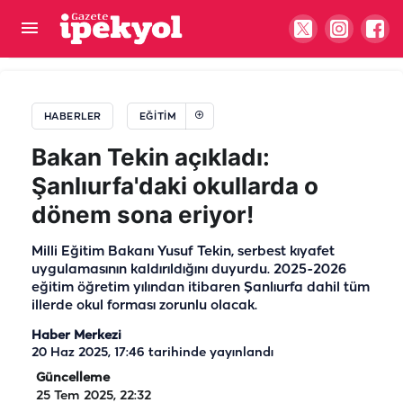
Okullar ne zaman açılacak, yaz tatil ne zaman
bitiyor? İşte, MEB 2026-2027 takvimi!
HABERLER
EĞITIM
Bakan Tekin açıkladı:
Şanlıurfa'daki okullarda o
dönem sona eriyor!
Milli Eğitim Bakanı Yusuf Tekin, serbest kıyafet
uygulamasının kaldırıldığını duyurdu. 2025-2026
eğitim öğretim yılından itibaren Şanlıurfa dahil tüm
illerde okul forması zorunlu olacak.
Haber Merkezi
20 Haz 2025, 17:46
tarihinde yayınlandı
Güncelleme
25 Tem 2025, 22:32