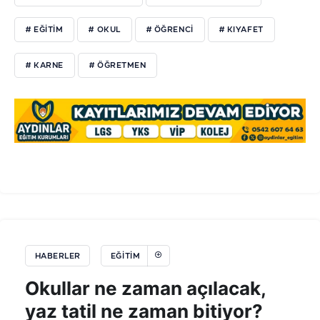
# EĞİTİM
# OKUL
# ÖĞRENCİ
# KIYAFET
# KARNE
# ÖĞRETMEN
HABERLER
EĞITIM
Okullar ne zaman açılacak,
yaz tatil ne zaman bitiyor?