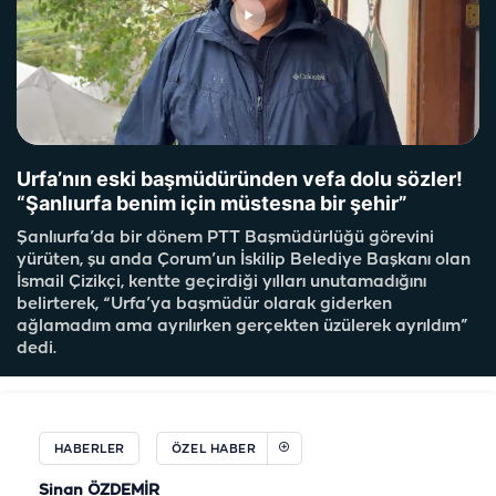
Urfa’nın eski başmüdüründen vefa dolu sözler!
“Şanlıurfa benim için müstesna bir şehir”
Şanlıurfa’da bir dönem PTT Başmüdürlüğü görevini
yürüten, şu anda Çorum’un İskilip Belediye Başkanı olan
İsmail Çizikçi, kentte geçirdiği yılları unutamadığını
belirterek, “Urfa’ya başmüdür olarak giderken
ağlamadım ama ayrılırken gerçekten üzülerek ayrıldım”
dedi.
HABERLER
ÖZEL HABER
Sinan ÖZDEMİR