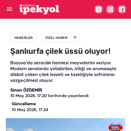
Urfa’nın eski başmüdüründen vefa dolu sözler!
“Şanlıurfa benim için müstesna bir şehir”
HABERLER
ÖZEL HABER
Şanlıurfa çilek üssü oluyor!
Bozova’da seracılık hamlesi meyvelerini veriyor.
Modern seralarda yetiştirilen, iriliği ve aromasıyla
dikkat çeken çilek lezzeti ve tazeliğiyle sofraların
vazgeçilmezi oluyor.
Sinan ÖZDEMİR
10 May 2026, 17:20
tarihinde yayınlandı
Güncelleme
10 May 2026, 17:24