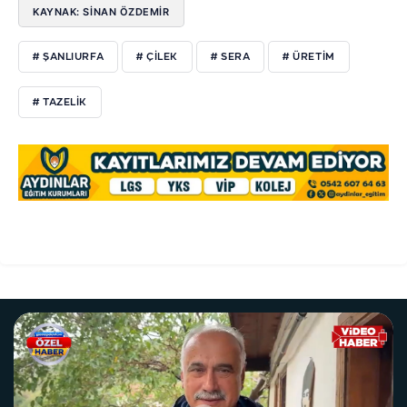
KAYNAK: SİNAN ÖZDEMİR
# ŞANLIURFA
# ÇİLEK
# SERA
# ÜRETİM
# TAZELİK