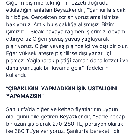
Ciğerin pişirme tekniğinin lezzeti doğrudan
etkilediğini anlatan Beyazkendir, “Şanlıurfa sıcak
bir bölge. Gerçekten zorlanıyoruz ama işimize
bakıyoruz. Artık bu sıcaklığa alışmışız. Bizim
işimiz bu. Sıcak havaya rağmen işlerimizi devam
ettiriyoruz Ciğeri yavaş yavaş yağlayarak
pişiriyoruz. Ciğer yavaş pişince içi ve dışı bir olur.
Eğer yüksek ateşte pişirilirse dışı yanar, içi
pişmez. Yağlanarak piştiği zaman daha lezzetli ve
daha yumuşak bir kıvama gelir” ifadelerini
kullandı.
“ÇIRAKLIĞINI YAPMADIĞIN İŞİN USTALIĞINI
YAPAMAZSIN”
Şanlıurfa’da ciğer ve kebap fiyatlarının uygun
olduğunu dile getiren Beyazkendir, “Sade kebap
bir uzun şiş olarak 270-280 TL, porsiyon olarak
ise 380 TL’ye veriyoruz. Şanlıurfa bereketli bir