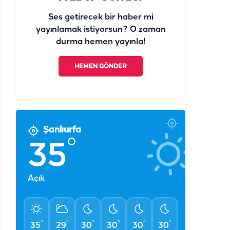
Ses getirecek bir haber mi
yayınlamak istiyorsun? O zaman
durma hemen yayınla!
HEMEN GÖNDER
Şanlıurfa
°
35
Açık
°
°
°
°
°
°
35
29
30
30
30
30