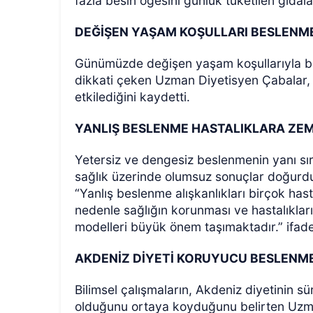
fazla besin ögesini günlük tüketilen gıdala
DEĞİŞEN YAŞAM KOŞULLARI BESLENME 
Günümüzde değişen yaşam koşullarıyla birli
dikkati çeken Uzman Diyetisyen Çabalar,
etkilediğini kaydetti.
YANLIŞ BESLENME HASTALIKLARA ZEM
Yetersiz ve dengesiz beslenmenin yanı sır
sağlık üzerinde olumsuz sonuçlar doğur
“Yanlış beslenme alışkanlıkları birçok has
nedenle sağlığın korunması ve hastalıklar
modelleri büyük önem taşımaktadır.” ifadel
AKDENİZ DİYETİ KORUYUCU BESLENME
Bilimsel çalışmaların, Akdeniz diyetinin s
olduğunu ortaya koyduğunu belirten Uzman