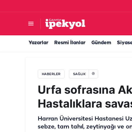
Şanlıurfa'da diş çilesi bitiyor: Müdür Berk müjd
Yazarlar
Resmi İlanlar
Gündem
Siyas
HABERLER
SAĞLIK
Urfa sofrasına A
Hastalıklara savaş
Harran Üniversitesi Hastanesi 
sebze, tam tahıl, zeytinyağı ve o