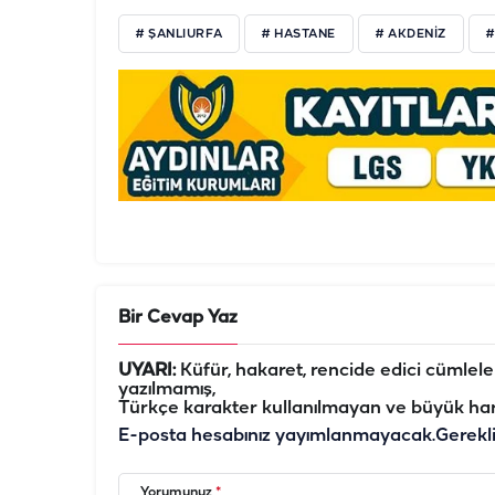
# ŞANLIURFA
# HASTANE
# AKDENIZ
#
Bir Cevap Yaz
UYARI:
Küfür, hakaret, rencide edici cümleler 
yazılmamış,
Türkçe karakter kullanılmayan ve büyük har
E-posta hesabınız yayımlanmayacak.
Gerekl
Yorumunuz
*