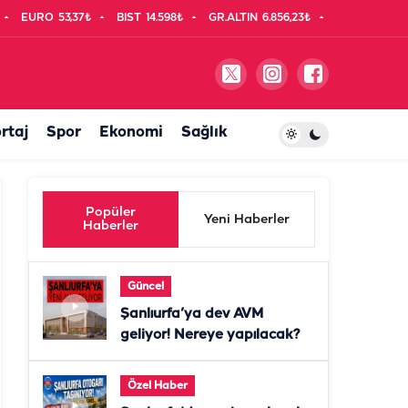
EURO
53,37₺
BIST
14.598₺
GR.ALTIN
6.856,23₺
rtaj
Spor
Ekonomi
Sağlık
Popüler
Yeni Haberler
Haberler
Güncel
Şanlıurfa’ya dev AVM
geliyor! Nereye yapılacak?
Özel Haber