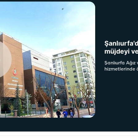
Şanlıurfa'd
müjdeyi v
Şanlıurfa Ağız 
hizmetlerinde ö