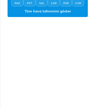
PAZ
PZT
SAL
ÇAR
PER
CUM
Tüm hava tahminini göster