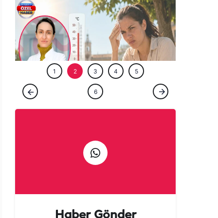
ÖZEL HABE
1
2
3
4
5
ÖZEL HABER
6
Şanlıurfa'da neden herkes bu kadar
sinirli? Arkasındaki sır perdesi aralandı!
Haber Gönder