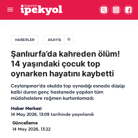
Şanlıurfa’da korkutan kaza: Otomobil kontrolden
çıktı! Yaralılar var
HABERLER
ASAYIŞ
Şanlıurfa’da kahreden ölüm!
14 yaşındaki çocuk top
oynarken hayatını kaybetti
Ceylanpınar’da okulda top oynadığı esnada düşüp
kalbi duran genç hastanede yapılan tüm
müdahalelere rağmen kurtarılamadı.
Haber Merkezi
14 May 2026, 13:09
tarihinde yayınlandı
Güncelleme
14 May 2026, 13:22