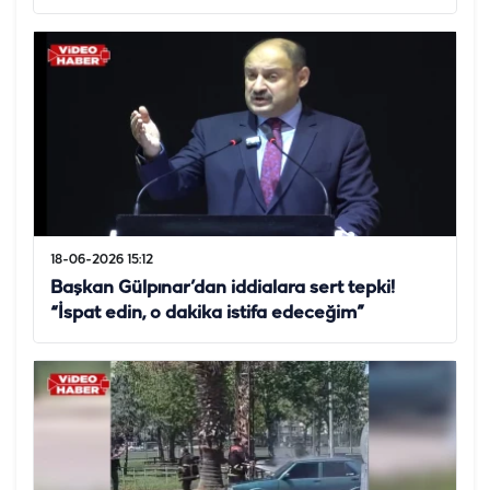
18-06-2026 15:12
Başkan Gülpınar’dan iddialara sert tepki!
“İspat edin, o dakika istifa edeceğim”