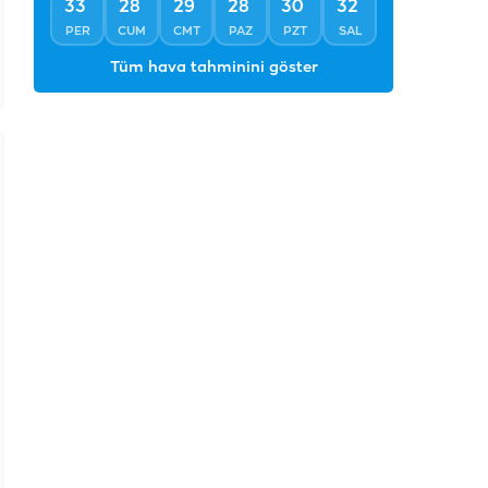
°
34
Açık
°
°
°
°
°
°
33
28
29
28
30
32
PER
CUM
CMT
PAZ
PZT
SAL
Tüm hava tahminini göster