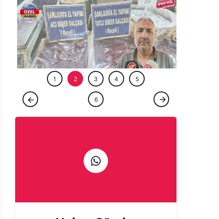
ÖZEL HABE
ÖZEL HABER
Gurbetçi talebi Urfa esnafına sezonu
erken açtırdı! Valizler salça ile doluyor
1
2
3
4
5
6