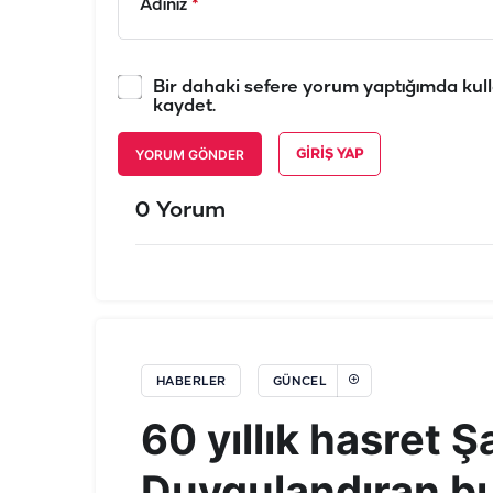
Adınız
*
Bir dahaki sefere yorum yaptığımda kull
kaydet.
YORUM GÖNDER
GIRIŞ YAP
0 Yorum
HABERLER
GÜNCEL
60 yıllık hasret Ş
Duygulandıran b