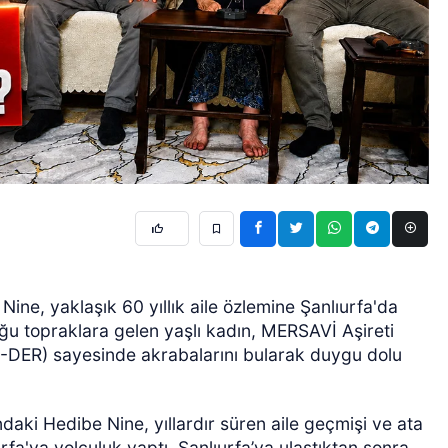
ine, yaklaşık 60 yıllık aile özlemine Şanlıurfa'da
uğu topraklara gelen yaşlı kadın, MERSAVİ Aşireti
-DER) sayesinde akrabalarını bularak duygu dolu
ndaki Hedibe Nine, yıllardır süren aile geçmişi ve ata
fa'ya yolculuk yaptı. Şanlıurfa’ya ulaştıktan sonra