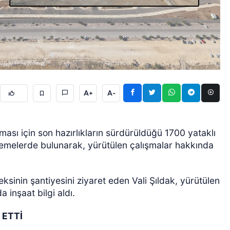
A+
A-
ÖZEL HABER
ması için son hazırlıkların sürdürüldüğü 1700 yataklı
elemelerde bulunarak, yürütülen çalışmalar hakkında
sinin şantiyesini ziyaret eden Vali Şıldak, yürütülen
a inşaat bilgi aldı.
 ETTİ