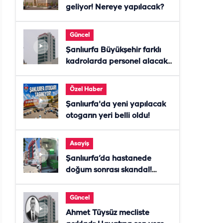
geliyor! Nereye yapılacak?
Güncel
Şanlıurfa Büyükşehir farklı
kadrolarda personel alacak!
Başvurular başladı
Özel Haber
Şanlıurfa'da yeni yapılacak
otogarın yeri belli oldu!
Asayiş
Şanlıurfa’da hastanede
doğum sonrası skandal!
Anne öldü, doktor tutuklandı
Güncel
Ahmet Tüysüz mecliste