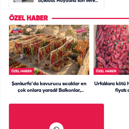
açıkladı: Hayatına son veren
daire başkanı "İsteselerdi
ölmezdim" notunu bıraktı
ÖZEL HABER
ÖZEL HABER
ÖZEL HABER
Şanlıurfa'da kavurucu sıcaklar en
Urfalılara kötü 
çok onlara yaradı! Balkonlar,
fiyatı
damlar yine renk cümbüşü...