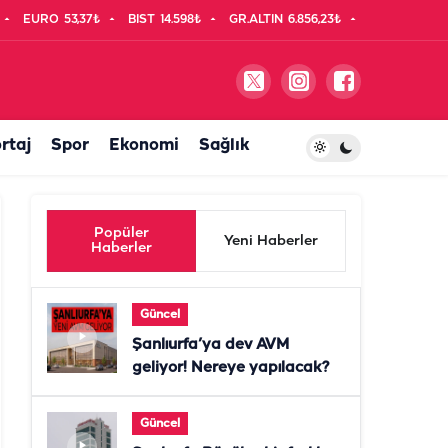
EURO
53,37₺
BIST
14.598₺
GR.ALTIN
6.856,23₺
rtaj
Spor
Ekonomi
Sağlık
Popüler
Yeni Haberler
Haberler
Güncel
Şanlıurfa’ya dev AVM
geliyor! Nereye yapılacak?
Güncel