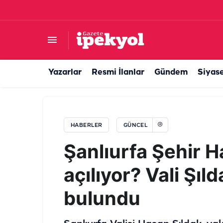
60 yıllık hasret Şanlıurfa’da son buldu: Duygu
Yazarlar
Resmi İlanlar
Gündem
Siyas
HABERLER
GÜNCEL
Şanlıurfa Şehir 
açılıyor? Vali Şı
bulundu