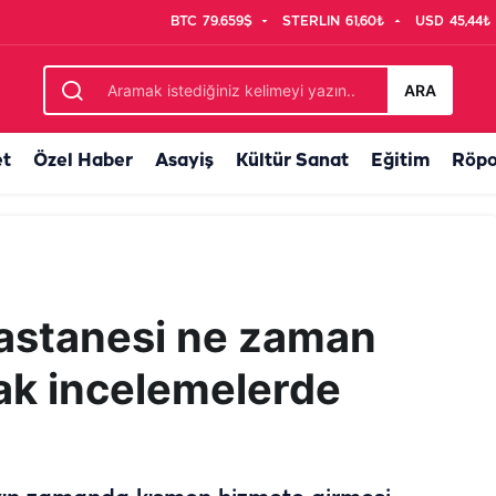
BTC
79.659$
STERLIN
61,60₺
USD
45,44₺
landıran buluşma
ARA
et
Özel Haber
Asayiş
Kültür Sanat
Eğitim
Röpo
Hastanesi ne zaman
ldak incelemelerde