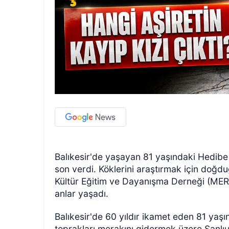
Balıkesir'de yaşayan 81 yaşındaki Hedibe N
son verdi. Köklerini araştırmak için doğd
Kültür Eğitim ve Dayanışma Derneği (MER
anlar yaşadı.
Balıkesir'de 60 yıldır ikamet eden 81 yaşı
toprakları merakını gidermek üzere Şanlıur