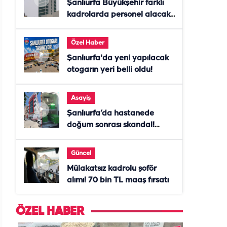
Şanlıurfa Büyükşehir farklı
kadrolarda personel alacak!
Başvurular başladı
Özel Haber
Şanlıurfa'da yeni yapılacak
otogarın yeri belli oldu!
Asayiş
Şanlıurfa’da hastanede
doğum sonrası skandal!
Anne öldü, doktor tutuklandı
Güncel
Mülakatsız kadrolu şoför
alımı! 70 bin TL maaş fırsatı
ÖZEL HABER