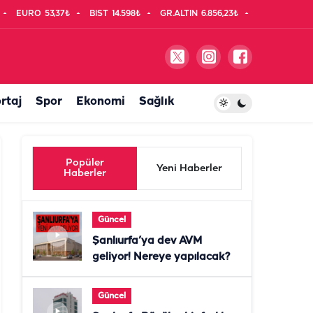
EURO
53,37₺
BIST
14.598₺
GR.ALTIN
6.856,23₺
rtaj
Spor
Ekonomi
Sağlık
Popüler
Yeni Haberler
Haberler
Güncel
Şanlıurfa’ya dev AVM
geliyor! Nereye yapılacak?
Güncel