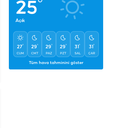
°
25
Açık
°
°
°
°
°
°
27
29
29
29
31
31
CUM
CMT
PAZ
PZT
SAL
ÇAR
Tüm hava tahminini göster