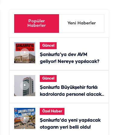
Popüler
Yeni Haberler
Haberler
Güncel
Şanlıurfa’ya dev AVM
geliyor! Nereye yapılacak?
Güncel
Şanlıurfa Büyükşehir farklı
kadrolarda personel alacak!
Başvurular başladı
Özel Haber
Şanlıurfa'da yeni yapılacak
otogarın yeri belli oldu!