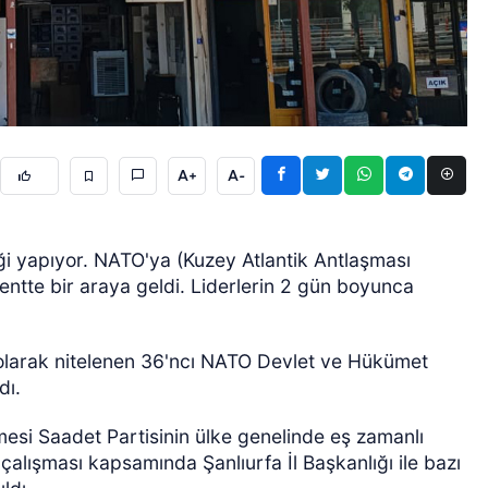
A+
A-
ÖZEL HABER
iği yapıyor. NATO'ya (Kuzey Atlantik Antlaşması
entte bir araya geldi. Liderlerin 2 gün boyunca
 olarak nitelenen 36'ncı
NATO Devlet ve Hükümet
dı.
mesi Saadet Partisinin ülke genelinde eş zamanlı
çalışması kapsamında Şanlıurfa İl Başkanlığı ile bazı