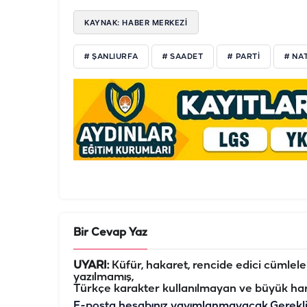
KAYNAK: HABER MERKEZİ
# ŞANLIURFA
# SAADET
# PARTİ
# NA
Bir Cevap Yaz
UYARI:
Küfür, hakaret, rencide edici cümleler 
yazılmamış,
Türkçe karakter kullanılmayan ve büyük har
E-posta hesabınız yayımlanmayacak.
Gerekl