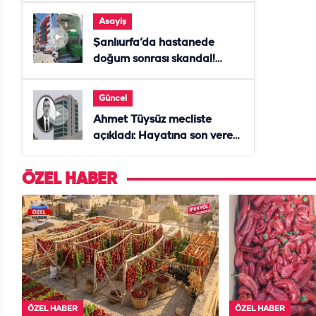
Asayiş
Şanlıurfa’da hastanede
doğum sonrası skandal!
Anne öldü, doktor tutuklandı
Güncel
Ahmet Tüysüz mecliste
açıkladı: Hayatına son veren
daire başkanı "İsteselerdi
ölmezdim" notunu bıraktı
ÖZEL HABER
ÖZEL HABER
ÖZEL HABER