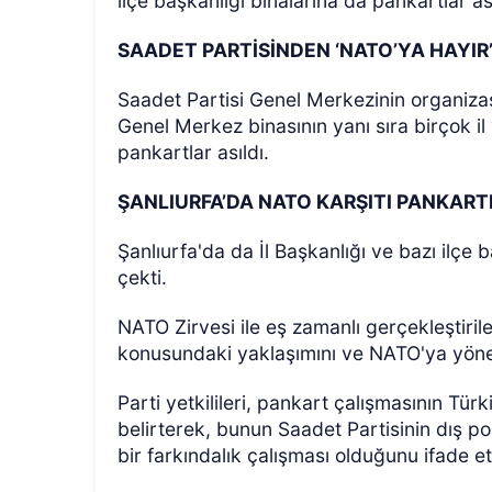
ilçe başkanlığı binalarına da pankartlar ası
SAADET PARTİSİNDEN ‘NATO’YA HAYIR
Saadet Partisi Genel Merkezinin organiza
Genel Merkez binasının yanı sıra birçok il v
pankartlar asıldı.
ŞANLIURFA’DA NATO KARŞITI PANKART
Şanlıurfa'da da İl Başkanlığı ve bazı ilçe 
çekti.
NATO Zirvesi ile eş zamanlı gerçekleştiril
konusundaki yaklaşımını ve NATO'ya yöneli
Parti yetkilileri, pankart çalışmasının Tür
belirterek, bunun Saadet Partisinin dış p
bir farkındalık çalışması olduğunu ifade ett