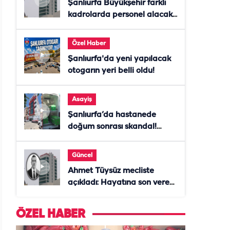
Şanlıurfa Büyükşehir farklı
kadrolarda personel alacak!
Başvurular başladı
Özel Haber
Şanlıurfa'da yeni yapılacak
otogarın yeri belli oldu!
Asayiş
Şanlıurfa’da hastanede
doğum sonrası skandal!
Anne öldü, doktor tutuklandı
Güncel
Ahmet Tüysüz mecliste
açıkladı: Hayatına son veren
daire başkanı "İsteselerdi
ölmezdim" notunu bıraktı
ÖZEL HABER