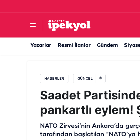
50 yıllık Türk şirketi satılıyor! Dubai’den milyarlı
Yazarlar
Resmi İlanlar
Gündem
Siyas
HABERLER
GÜNCEL
Saadet Partisind
pankartlı eylem! Ş
NATO Zirvesi’nin Ankara’da gerçe
tarafından başlatılan “NATO’ya h