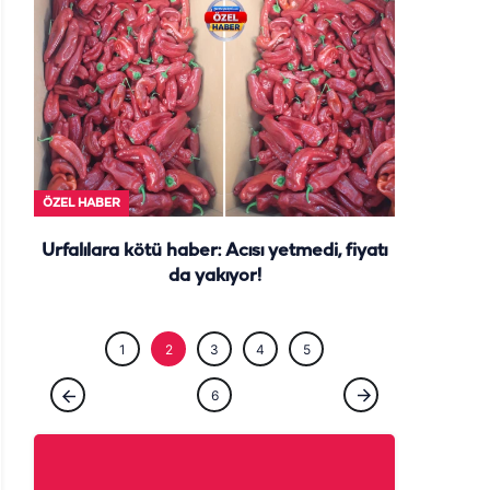
ÖZEL HABE
ÖZEL HABER
Urfalılara kötü haber: Acısı yetmedi, fiyatı
da yakıyor!
1
2
3
4
5
6