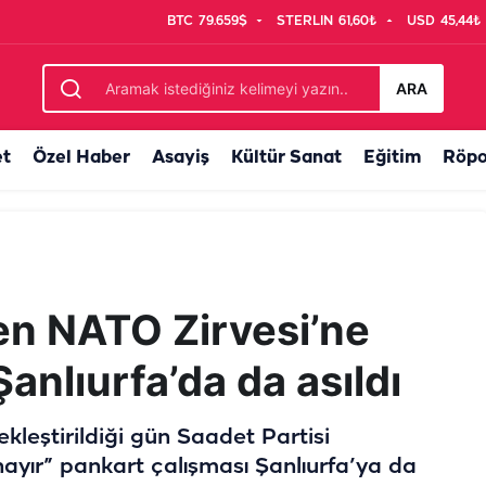
BTC
79.659$
STERLIN
61,60₺
USD
45,44₺
k teklif
ARA
et
Özel Haber
Asayiş
Kültür Sanat
Eğitim
Röpo
en NATO Zirvesi’ne
anlıurfa’da da asıldı
kleştirildiği gün Saadet Partisi
ayır” pankart çalışması Şanlıurfa’ya da