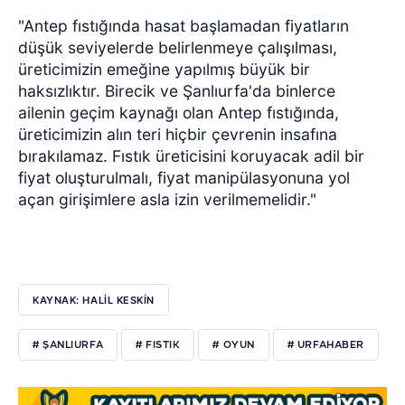
"Antep fıstığında hasat başlamadan fiyatların
düşük seviyelerde belirlenmeye çalışılması,
üreticimizin emeğine yapılmış büyük bir
haksızlıktır. Birecik ve Şanlıurfa'da binlerce
ailenin geçim kaynağı olan Antep fıstığında,
üreticimizin alın teri hiçbir çevrenin insafına
bırakılamaz. Fıstık üreticisini koruyacak adil bir
fiyat oluşturulmalı, fiyat manipülasyonuna yol
açan girişimlere asla izin verilmemelidir."
KAYNAK: HALİL KESKİN
# ŞANLIURFA
# FISTIK
# OYUN
# URFAHABER