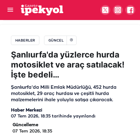
Şanlıurfa’ya beklenen müjde geldi: TOKİ’den 120
ay vadeyle ev ve iş yeri fırsatı!
HABERLER
GÜNCEL
Şanlıurfa'da yüzlerce hurda
motosiklet ve araç satılacak!
İşte bedeli…
Şanlıurfa'da Milli Emlak Müdürlüğü, 452 hurda
motosiklet, 29 araç hurdası ve çeşitli hurda
malzemelerini ihale yoluyla satışa çıkaracak.
Haber Merkezi
07 Tem 2026, 18:35
tarihinde yayınlandı
Güncelleme
07 Tem 2026, 18:35