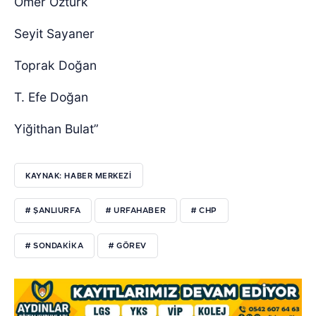
Ömer Öztürk
Seyit Sayaner
Toprak Doğan
T. Efe Doğan
Yiğithan Bulat”
KAYNAK: HABER MERKEZI
# ŞANLIURFA
# URFAHABER
# CHP
# SONDAKIKA
# GÖREV