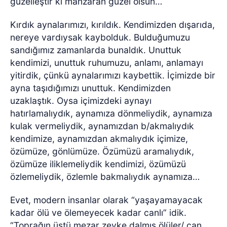
güzelleştir ki manzaran güzel olsun…
Kırdık aynalarımızı, kırıldık. Kendimizden dışarıda,
nereye vardıysak kaybolduk. Bulduğumuzu
sandığımız zamanlarda bunaldık. Unuttuk
kendimizi, unuttuk ruhumuzu, anlamı, anlamayı
yitirdik, çünkü aynalarımızı kaybettik. İçimizde bir
ayna taşıdığımızı unuttuk. Kendimizden
uzaklaştık. Oysa içimizdeki aynayı
hatırlamalıydık, aynamıza dönmeliydik, aynamıza
kulak vermeliydik, aynamızdan b/akmalıydık
kendimize, aynamızdan akmalıydık içimize,
özümüze, gönlümüze. Özümüzü aramalıydık,
özümüze iliklemeliydik kendimizi, özümüzü
özlemeliydik, özlemle bakmalıydık aynamıza…
Evet, modern insanlar olarak “yaşayamayacak
kadar ölü ve ölemeyecek kadar canlı” idik.
“Toprağın üstü mezar zevke dalmış ölüler/ can