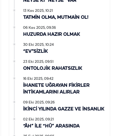
NEYSE Kİ “NEYSE” VAR
13 Kas 2025, 10:21
TATMİN OLMA, MUTMAİN OL!
06 Kas 2025, 09:36
HUZURDA HAZIR OLMAK
30 Eki 2025, 10:24
“EV”SİZLİK
23 Eki 2025, 09:51
ONTOLOJİK RAHATSIZLIK
16 Eki 2025, 09:42
İHANETE UĞRAYAN FİKİRLER
İNTİKAMLARINI ALIRLAR
09 Eki 2025, 09:26
İKİNCİ YILINDA GAZZE VE İNSANLIK
02 Eki 2025, 09:21
“ÂH” İLE “HÛ” ARASINDA