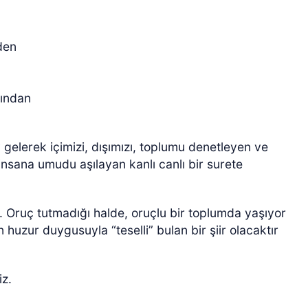
den
ğından
a
y gelerek içimizi, dışımızı, toplumu denetleyen ve
nsana umudu aşılayan kanlı canlı bir surete
. Oruç tutmadığı halde, oruçlu bir toplumda yaşıyor
huzur duygusuyla “teselli” bulan bir şiir olacaktır
z.