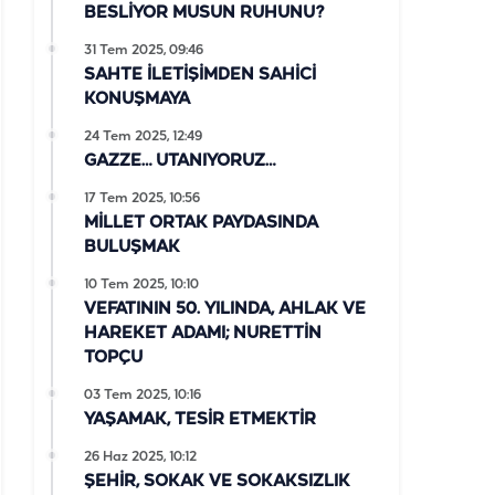
BESLİYOR MUSUN RUHUNU?
31 Tem 2025, 09:46
SAHTE İLETİŞİMDEN SAHİCİ
KONUŞMAYA
24 Tem 2025, 12:49
GAZZE… UTANIYORUZ…
17 Tem 2025, 10:56
MİLLET ORTAK PAYDASINDA
BULUŞMAK
10 Tem 2025, 10:10
VEFATININ 50. YILINDA, AHLAK VE
HAREKET ADAMI; NURETTİN
TOPÇU
03 Tem 2025, 10:16
YAŞAMAK, TESİR ETMEKTİR
26 Haz 2025, 10:12
ŞEHİR, SOKAK VE SOKAKSIZLIK