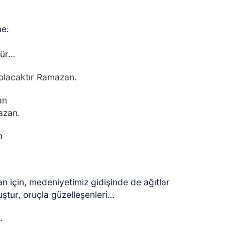
me:
kür…
 olacaktır Ramazan.
an
azan.
n
an için, medeniyetimiz gidişinde de ağıtlar
uştur, oruçla güzelleşenleri…
r.