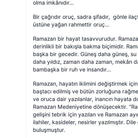
olma imkânıdır…
Bir çağrıdır oruç, sadra şifadır, gönle ila
üstüne yağan rahmettir oruç…
Ramazan bir hayat tasavvurudur. Ramaz
derinlikli bir bakışla bakma biçimidir. 
başka bir gecedir.
Güneş daha güneş, su d
daha yıldız, zaman daha zaman, mekân da
bambaşka bir ruh ve insandır…
Ramazan, hayatın iklimini değiştirmek iç
baştacı edilmiş ve bütün zorluğuna rağmen
ve oruca dair yazılanlar, inancın hayata 
Ramazan Medeniyetine dönüşecektir. “Ram
gelişini tebrik için yazılan ve Ramazan ayını
ilahiler, kasideler, nesirler yazılmıştır. D
buluşmuştur.