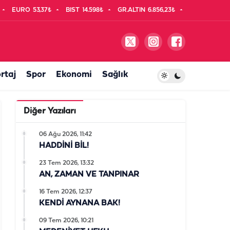
EURO
53,37₺
BIST
14.598₺
GR.ALTIN
6.856,23₺
rtaj
Spor
Ekonomi
Sağlık
Diğer Yazıları
06 Ağu 2026, 11:42
HADDİNİ BİL!
23 Tem 2026, 13:32
AN, ZAMAN VE TANPINAR
16 Tem 2026, 12:37
KENDİ AYNANA BAK!
09 Tem 2026, 10:21