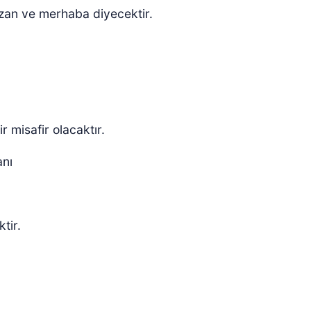
azan ve merhaba diyecektir.
r misafir olacaktır.
nı
ktir.