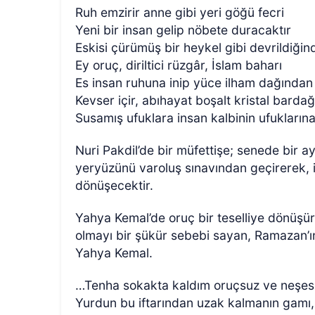
Ruh emzirir anne gibi yeri göğü fecri
Yeni bir insan gelip nöbete duracaktır
Eskisi çürümüş bir heykel gibi devrildiğin
Ey oruç, diriltici rüzgâr, İslam baharı
Es insan ruhuna inip yüce ilham dağından
Kevser içir, abıhayat boşalt kristal barda
Susamış ufuklara insan kalbinin ufukların
Nuri Pakdil’de bir müfettişe; senede bir a
yeryüzünü varoluş sınavından geçirerek, i
dönüşecektir.
Yahya Kemal’de oruç bir teselliye dönüşür
olmayı bir şükür sebebi sayan, Ramazan’ın 
Yahya Kemal.
…Tenha sokakta kaldım oruçsuz ve neşesi
Yurdun bu iftarından uzak kalmanın gamı,