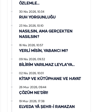
ÖZLEMLE…
30 Nis 2026, 10:34
RUH YORGUNLUĞU
23 Nis 2026, 10:10
NASILSIN, AMA GERÇEKTEN
NASILSIN?
16 Nis 2026, 10:57
YERLİ MİSİN, YABANCI MI?
09 Nis 2026, 09:32
BİLİRİM VARILMAZ LEYLA’YA…
02 Nis 2026, 10:01
KİTAP VE KÜTÜPHANE VE HAYAT
26 Mar 2026, 09:44
ÇÖZÜM NE’DİR!
19 Mar 2026, 17:38
ELVEDA YÂ ŞEHR-İ RAMAZAN