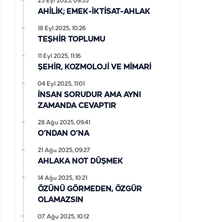
25 Eyl 2025, 09:55
AHİLİK; EMEK-İKTİSAT-AHLAK
18 Eyl 2025, 10:26
TEŞHİR TOPLUMU
11 Eyl 2025, 11:16
ŞEHİR, KOZMOLOJİ VE MİMARİ
04 Eyl 2025, 11:01
İNSAN SORUDUR AMA AYNI
ZAMANDA CEVAPTIR
28 Ağu 2025, 09:41
O’NDAN O’NA
21 Ağu 2025, 09:27
AHLAKA NOT DÜŞMEK
14 Ağu 2025, 10:21
ÖZÜNÜ GÖRMEDEN, ÖZGÜR
OLAMAZSIN
07 Ağu 2025, 10:12