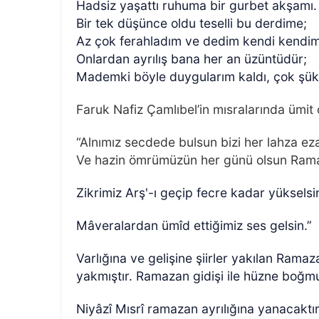
Hadsiz yaşattı ruhuma bir gurbet akşamı.
Bir tek düşünce oldu teselli bu derdime;
Az çok ferahladım ve dedim kendi kendi
Onlardan ayrılış bana her an üzüntüdür;
Mademki böyle duygularım kaldı, çok şü
Faruk Nafiz Çamlıbel’in mısralarında ümit
“Alnımız secdede bulsun bizi her lahza ez
Ve hazin ömrümüzün her günü olsun Ram
Zikrimiz Arş'-ı geçip fecre kadar yükselsi
Mâveralardan ümîd ettiğimiz ses gelsin.”
Varlığına ve gelişine şiirler yakılan Ramaz
yakmıştır. Ramazan gidişi ile hüzne boğm
Niyâzî Mısrî ramazan ayrılığına yanacaktı