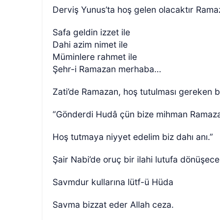
Derviş Yunus’ta hoş gelen olacaktır Ram
Safa geldin izzet ile
Dahi azim nimet ile
Müminlere rahmet ile
Şehr-i Ramazan merhaba…
Zati’de Ramazan, hoş tutulması gereken bi
“Gönderdi Hudâ çün bize mihman Ramaza
Hoş tutmaya niyyet edelim biz dahı anı.”
Şair Nabi’de oruç bir ilahi lutufa dönüşece
Savmdur kullarına lütf-ü Hüda
Savma bizzat eder Allah ceza.