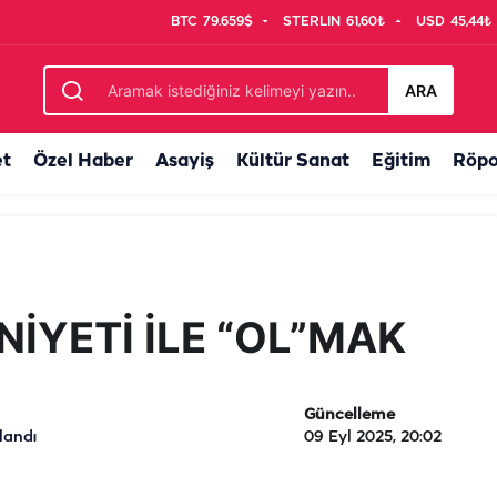
BTC
79.659$
STERLIN
61,60₺
USD
45,44₺
ARA
et
Özel Haber
Asayiş
Kültür Sanat
Eğitim
Röpo
İYETİ İLE “OL”MAK
Güncelleme
landı
09 Eyl 2025, 20:02