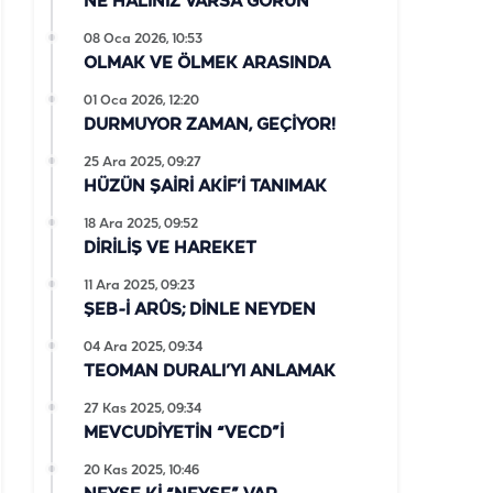
NE HALİNİZ VARSA GÖRÜN
08 Oca 2026, 10:53
OLMAK VE ÖLMEK ARASINDA
01 Oca 2026, 12:20
DURMUYOR ZAMAN, GEÇİYOR!
25 Ara 2025, 09:27
HÜZÜN ŞAİRİ AKİF’İ TANIMAK
18 Ara 2025, 09:52
DİRİLİŞ VE HAREKET
11 Ara 2025, 09:23
ŞEB-İ ARÛS; DİNLE NEYDEN
04 Ara 2025, 09:34
TEOMAN DURALI’YI ANLAMAK
27 Kas 2025, 09:34
MEVCUDİYETİN “VECD”İ
20 Kas 2025, 10:46